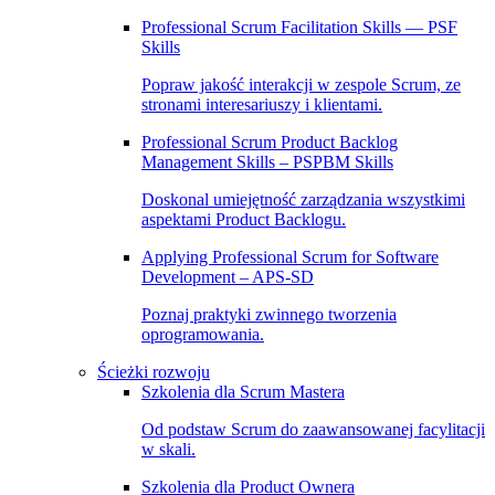
Professional Scrum Facilitation Skills — PSF
Skills
Popraw jakość interakcji w zespole Scrum, ze
stronami interesariuszy i klientami.
Professional Scrum Product Backlog
Management Skills – PSPBM Skills
Doskonal umiejętność zarządzania wszystkimi
aspektami Product Backlogu.
Applying Professional Scrum for Software
Development – APS-SD
Poznaj praktyki zwinnego tworzenia
oprogramowania.
Ścieżki rozwoju
Szkolenia dla Scrum Mastera
Od podstaw Scrum do zaawansowanej facylitacji
w skali.
Szkolenia dla Product Ownera