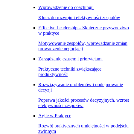
Wprowadzenie do coachingu
Klucz do rozwoju i efektywności zespołów
Effective Leadership – Skuteczne przywództwo
w praktyce
Motywowanie zespołów, wprowadzanie zmian,
prowadzenie negocjacji
Zarządzanie czasem i priorytetami
Praktyczne techniki zwiększające
produktywność
Rozwiązywanie problemów i podejmowanie
decyzji
Poprawa jakości procesów decyzyjnych, wzrost
efektywności zespołów.
Agile w Praktyce
Rozwój praktycznych umiejętności w podejściu
zwinnym