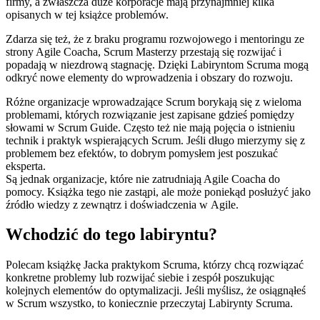
firmy, a zwłaszcza duże korporacje mają przynajmniej kilka
opisanych w tej książce problemów.
Zdarza się też, że z braku programu rozwojowego i mentoringu ze
strony Agile Coacha, Scrum Masterzy przestają się rozwijać i
popadają w niezdrową stagnację. Dzięki Labiryntom Scruma mogą
odkryć nowe elementy do wprowadzenia i obszary do rozwoju.
Różne organizacje wprowadzające Scrum borykają się z wieloma
problemami, których rozwiązanie jest zapisane gdzieś pomiędzy
słowami w Scrum Guide. Często też nie mają pojęcia o istnieniu
technik i praktyk wspierających Scrum. Jeśli długo mierzymy się z
problemem bez efektów, to dobrym pomysłem jest poszukać
eksperta.
Są jednak organizacje, które nie zatrudniają Agile Coacha do
pomocy. Książka tego nie zastąpi, ale może poniekąd posłużyć jako
źródło wiedzy z zewnątrz i doświadczenia w Agile.
Wchodzić do tego labiryntu?
Polecam książkę Jacka praktykom Scruma, którzy chcą rozwiązać
konkretne problemy lub rozwijać siebie i zespół poszukując
kolejnych elementów do optymalizacji. Jeśli myślisz, że osiągnąłeś
w Scrum wszystko, to koniecznie przeczytaj Labirynty Scruma.