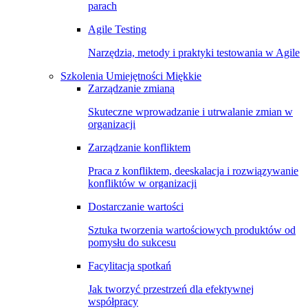
parach
Agile Testing
Narzędzia, metody i praktyki testowania w Agile
Szkolenia Umiejętności Miękkie
Zarządzanie zmianą
Skuteczne wprowadzanie i utrwalanie zmian w
organizacji
Zarządzanie konfliktem
Praca z konfliktem, deeskalacja i rozwiązywanie
konfliktów w organizacji
Dostarczanie wartości
Sztuka tworzenia wartościowych produktów od
pomysłu do sukcesu
Facylitacja spotkań
Jak tworzyć przestrzeń dla efektywnej
współpracy