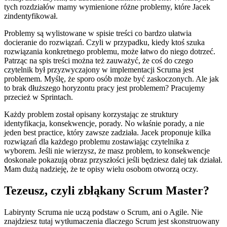
tych rozdziałów mamy wymienione różne problemy, które Jacek
zindentyfikował.
Problemy są wylistowane w spisie treści co bardzo ułatwia
docieranie do rozwiązań. Czyli w przypadku, kiedy ktoś szuka
rozwiązania konkretnego problemu, może łatwo do niego dotrzeć.
Patrząc na spis treści można też zauważyć, że coś do czego
czytelnik był przyzwyczajony w implementacji Scruma jest
problemem. Myślę, że sporo osób może być zaskoczonych. Ale jak
to brak dłuższego horyzontu pracy jest problemem? Pracujemy
przecież w Sprintach.
Każdy problem został opisany korzystając ze struktury
identyfikacja, konsekwencje, porady. No właśnie porady, a nie
jeden best practice, który zawsze zadziała. Jacek proponuje kilka
rozwiązań dla każdego problemu zostawiając czytelnika z
wyborem. Jeśli nie wierzysz, że masz problem, to konsekwencje
doskonale pokazują obraz przyszłości jeśli będziesz dalej tak działał.
Mam dużą nadzieję, że te opisy wielu osobom otworzą oczy.
Tezeusz, czyli zbłąkany Scrum Master?
Labirynty Scruma nie uczą podstaw o Scrum, ani o Agile. Nie
znajdziesz tutaj wytłumaczenia dlaczego Scrum jest skonstruowany