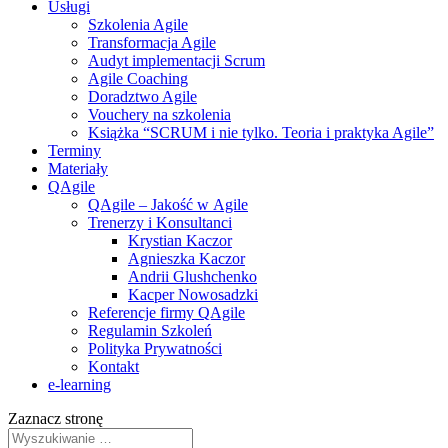
Usługi
Szkolenia Agile
Transformacja Agile
Audyt implementacji Scrum
Agile Coaching
Doradztwo Agile
Vouchery na szkolenia
Książka “SCRUM i nie tylko. Teoria i praktyka Agile”
Terminy
Materiały
QAgile
QAgile – Jakość w Agile
Trenerzy i Konsultanci
Krystian Kaczor
Agnieszka Kaczor
Andrii Glushchenko
Kacper Nowosadzki
Referencje firmy QAgile
Regulamin Szkoleń
Polityka Prywatności
Kontakt
e‑learning
Zaznacz stronę