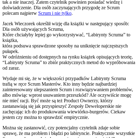
tak a nie inaczej. Zatem czytelnik powinien posiadać wiedzę i
doświadczenie. Dla osób zaczynających przygodę ze Scrum
polecam najpierw
Scrum i nie tylko
.
Jacek Wieczorek określił wizję dla książki w następujący sposób:
Dla osób używających Scruma,
Które chciałyby lepiej go wykorzystywać, “Labirynty Scruma” to
książka,
która podsuwa sprawdzone sposoby na uniknięcie najczęstszych
pułapek.
W odróżnieniu od dostępnych na rynku książek opisujących teorię,
“Labirynty Scruma” to zbiór praktycznych metod do wypróbowania
od zaraz.
Wydaje mi się, że w większości przypadków Labirynty Scruma
trafią w ręce Scrum Masterów. Kto inny będzie najbardziej
zainteresowany ulepszaniem Scrum i rozwiązywaniem problemów,
albo mówiąc wprost usuwaniem przeszkód? Ale oczywiście mogę
nie mieć racji. Być może są też Product Ownerzy, którzy
zastanawiają się jak przyspieszyć Zespoły Deweloperskie nie
zachęcając ich do produkowania wiewiórko-burgerów. Ciekaw
jestem czy można to sprawdzić empirycznie.
Można się zastanowić, czy potencjalny czytelnik zdaje sobie
sprawę, że ma problem i błądzi po labiryncie. Praktycznie wszystkie