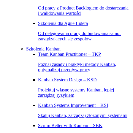
Od pracy z Product Backlogiem do dostarczania
i walidowania wartości
Szkolenia dla Agile Lidera
Od delegowania pracy do budowania samo-
zarządzajacych się zespołów
Szkolenia Kanban
Team Kanban Practitioner – TKP
Poznaj zasady i praktyki metody Kanban,
optymalizuj przepływ pracy
Kanban System Design – KSD
Projektuj własne systemy Kanban, lepiej
zarządzaj ryzykiem
Kanban Systems Improvement – KSI
Skaluj Kanban, zarządzaj złożonymi systemami
Scrum Better with Kanban – SBK