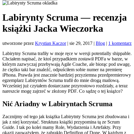
Labirynty Scruma — recenzja
książki Jacka Wieczorka
utworzone przez
Krystian Kaczor
|
sie 29, 2017
|
Blog
|
1 komentarz
Labirytny Scruma trafiły w moje ręce w wersji potentially shippable.
Chciałem napisać, że ktoś przypadkiem zostawił PDFa w barze, w
którym zazwyczaj przebywają Agile Coache, ale biorąc pod uwagę,
że ciężko taki bar znaleźć, odpuściłem sobie numer na premierę
iPhona. Prawda jest znacznie bardziej przyziemna przedpremierowy
egzemplarz Labiryntów Scruma trafił do mnie drogą mailową.
Wcześniej już czytałem dostarczane przyrostowo rozdziały, a teraz
nareszcie mogę zajrzeć w złożony PDF. Co sądzę o tej książce?
Nić Ariadny w Labiryntach Scruma
Zacznijmy od tego jak książka Labirytnty Scruma jest zbudowana i
jak z niej korzystać. Struktura książki przypomina tą ze Scrum
Guide. I tak po kolei mamy Role, Wydarzenia i Artefakty. Przy
okazji zauważyłem, że zabrakło Definifion of Done. W każdym z