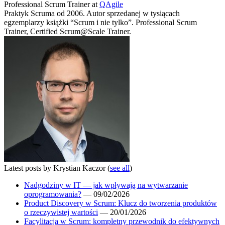
Professional Scrum Trainer
at
QAgile
Praktyk Scruma od 2006. Autor sprzedanej w tysiącach
egzemplarzy książki “Scrum i nie tylko”. Professional Scrum
Trainer, Certified Scrum@Scale Trainer.
Latest posts by Krystian Kaczor
(
see all
)
Nadgodziny w IT — jak wpływają na wytwarzanie
oprogramowania?
— 09/02/2026
Product Discovery w Scrum: Klucz do tworzenia produktów
o rzeczywistej wartości
— 20/01/2026
Facylitacja w Scrum: kompletny przewodnik do efektywnych