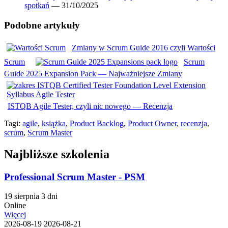
spotkań
— 31/10/2025
Podobne artykuły
Zmiany w Scrum Guide 2016 czyli Wartości
Scrum
Scrum
Guide 2025 Expansion Pack — Najważniejsze Zmiany
ISTQB Agile Tester, czyli nic nowego — Recenzja
Tagi:
agile
,
książka
,
Product Backlog
,
Product Owner
,
recenzja
,
scrum
,
Scrum Master
Najbliższe szkolenia
Professional Scrum Master - PSM
19 sierpnia
3 dni
Online
Więcej
2026-08-19
2026-08-21