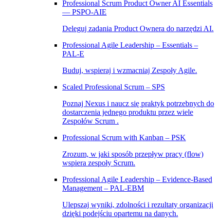
Professional Scrum Product Owner AI Essentials
— PSPO-AIE
Deleguj zadania Product Ownera do narzędzi AI.
Professional Agile Leadership – Essentials –
PAL‑E
Buduj, wspieraj i wzmacniaj Zespoły Agile.
Scaled Professional Scrum – SPS
Poznaj Nexus i naucz się praktyk potrzebnych do
dostarczenia jednego produktu przez wiele
Zespołów Scrum .
Professional Scrum with Kanban – PSK
Zrozum, w jaki sposób przepływ pracy (flow)
wspiera zespoły Scrum.
Professional Agile Leadership – Evidence-Based
Management – PAL-EBM
Ulepszaj wyniki, zdolności i rezultaty organizacji
dzięki podejściu opartemu na danych.