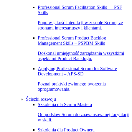
Professional Scrum Facilitation Skills — PSF
Skills
Popraw jakość interakcji w zespole Scrum, ze
stronami interesariuszy i klientami.
Professional Scrum Product Backlog
Management Skills – PSPBM Skills
Doskonal umiejętność zarządzania wszystkimi
aspektami Product Backlogu.
Applying Professional Scrum for Software
Development – APS-SD
Poznaj praktyki zwinnego tworzenia
oprogramowania.
Ścieżki rozwoju
Szkolenia dla Scrum Mastera
Od podstaw Scrum do zaawansowanej facylitacji
w skali.
Szkolenia dla Product Ownera