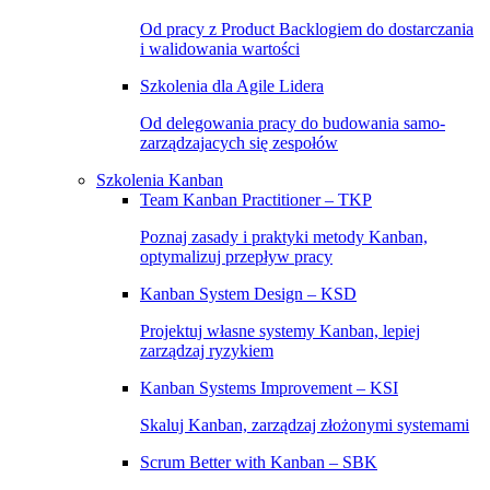
Od pracy z Product Backlogiem do dostarczania
i walidowania wartości
Szkolenia dla Agile Lidera
Od delegowania pracy do budowania samo-
zarządzajacych się zespołów
Szkolenia Kanban
Team Kanban Practitioner – TKP
Poznaj zasady i praktyki metody Kanban,
optymalizuj przepływ pracy
Kanban System Design – KSD
Projektuj własne systemy Kanban, lepiej
zarządzaj ryzykiem
Kanban Systems Improvement – KSI
Skaluj Kanban, zarządzaj złożonymi systemami
Scrum Better with Kanban – SBK