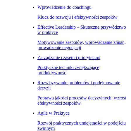
Wprowadzenie do coachingu
Klucz do rozwoju i efektywności zespołów
Effective Leadership – Skuteczne przywództwo
w praktyce
Motywowanie zespołów, wprowadzanie zmian,
prowadzenie negocjacji
Zarządzanie czasem i priorytetami
Praktyczne techniki zwiększające
produktywność
Rozwiązywanie problemów i podejmowanie
decyzji
Poprawa jakości procesów decyzyjnych, wzrost
efektywności zespołów.
Agile w Praktyce
Rozwój praktycznych umiejętności w podejściu
zwinnym