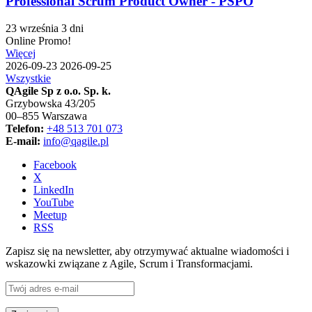
Professional Scrum Product Owner - PSPO
23 września
3 dni
Online
Promo!
Więcej
2026-09-23
2026-09-25
Wszystkie
QAgile Sp z o.o. Sp. k.
Grzybowska 43/205
00–855 Warszawa
Telefon:
+48 513 701 073
E-mail:
info@qagile.pl
Facebook
X
LinkedIn
YouTube
Meetup
RSS
Zapisz się na newsletter, aby otrzymywać aktualne wiadomości i
wskazowki związane z Agile, Scrum i Transformacjami.