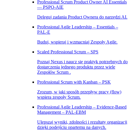
Professional Scrum Product Owner AI Essentials
— PSPO-AIE
Deleguj zadania Product Ownera do narzędzi AI.
Professional Agile Leadership – Essentials –
PAL‑E
Buduj, wspieraj i wzmacniaj Zespoły Agile.
Scaled Professional Scrum – SPS
Poznaj Nexus i naucz się praktyk potrzebnych do
dostarczenia jednego produktu przez wiele
Zespołów Scrum .
Professional Scrum with Kanban – PSK
Zrozum, w jaki sposób przepływ pracy (flow)
wspiera zespoły Scrum.
Professional Agile Leadership – Evidence-Based
Management – PAL-EBM
Ulepszaj wyniki, zdolności i rezultaty organizacji
dzięki podejściu opartemu na danych.