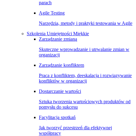
parach
Agile Testing
Narzędzia, metody i praktyki testowania w Agile
Szkolenia Umiejętności Miękkie
Zarządzanie zmianą
Skuteczne wprowadzanie i utrwalanie zmian w
organizacji
Zarządzanie konfliktem
Praca z konfliktem, deeskalacja i rozwiązywanie
konfliktów w organizacji
Dostarczanie wartości
Sztuka tworzenia wartościowych produktów od
pomysłu do sukcesu
Facylitacja spotkań
Jak tworzyć przestrzeń dla efektywnej
współpracy