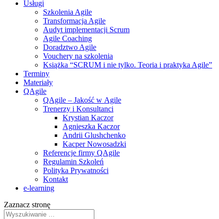
Usługi
Szkolenia Agile
Transformacja Agile
Audyt implementacji Scrum
Agile Coaching
Doradztwo Agile
Vouchery na szkolenia
Książka “SCRUM i nie tylko. Teoria i praktyka Agile”
Terminy
Materiały
QAgile
QAgile – Jakość w Agile
Trenerzy i Konsultanci
Krystian Kaczor
Agnieszka Kaczor
Andrii Glushchenko
Kacper Nowosadzki
Referencje firmy QAgile
Regulamin Szkoleń
Polityka Prywatności
Kontakt
e‑learning
Zaznacz stronę