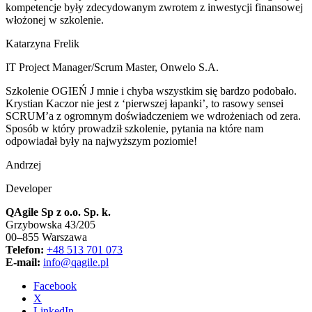
kompetencje były zdecydowanym zwrotem z inwestycji finansowej
włożonej w szkolenie.
Katarzyna Frelik
IT Project Manager/Scrum Master
,
Onwelo S.A.
Szkolenie OGIEŃ J mnie i chyba wszystkim się bardzo podobało.
Krystian Kaczor nie jest z ‘pierwszej łapanki’, to rasowy sensei
SCRUM’a z ogromnym doświadczeniem we wdrożeniach od zera.
Sposób w który prowadził szkolenie, pytania na które nam
odpowiadał były na najwyższym poziomie!
Andrzej
Developer
QAgile Sp z o.o. Sp. k.
Grzybowska 43/205
00–855 Warszawa
Telefon:
+48 513 701 073
E-mail:
info@qagile.pl
Facebook
X
LinkedIn