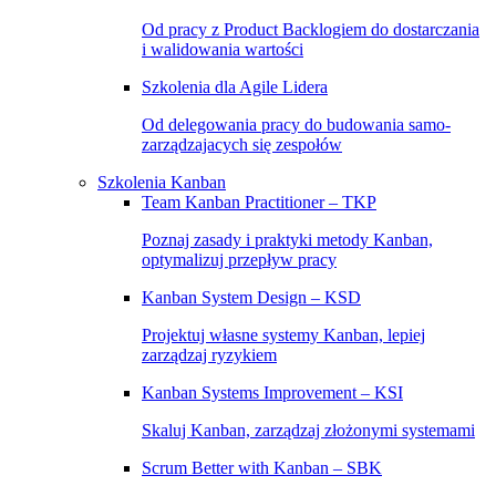
Od pracy z Product Backlogiem do dostarczania
i walidowania wartości
Szkolenia dla Agile Lidera
Od delegowania pracy do budowania samo-
zarządzajacych się zespołów
Szkolenia Kanban
Team Kanban Practitioner – TKP
Poznaj zasady i praktyki metody Kanban,
optymalizuj przepływ pracy
Kanban System Design – KSD
Projektuj własne systemy Kanban, lepiej
zarządzaj ryzykiem
Kanban Systems Improvement – KSI
Skaluj Kanban, zarządzaj złożonymi systemami
Scrum Better with Kanban – SBK