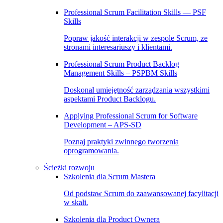
Professional Scrum Facilitation Skills — PSF
Skills
Popraw jakość interakcji w zespole Scrum, ze
stronami interesariuszy i klientami.
Professional Scrum Product Backlog
Management Skills – PSPBM Skills
Doskonal umiejętność zarządzania wszystkimi
aspektami Product Backlogu.
Applying Professional Scrum for Software
Development – APS-SD
Poznaj praktyki zwinnego tworzenia
oprogramowania.
Ścieżki rozwoju
Szkolenia dla Scrum Mastera
Od podstaw Scrum do zaawansowanej facylitacji
w skali.
Szkolenia dla Product Ownera