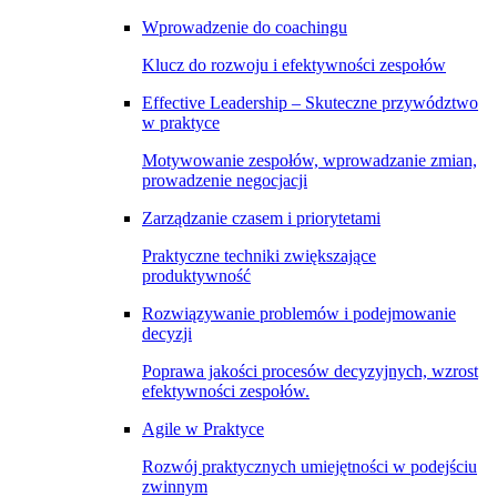
Wprowadzenie do coachingu
Klucz do rozwoju i efektywności zespołów
Effective Leadership – Skuteczne przywództwo
w praktyce
Motywowanie zespołów, wprowadzanie zmian,
prowadzenie negocjacji
Zarządzanie czasem i priorytetami
Praktyczne techniki zwiększające
produktywność
Rozwiązywanie problemów i podejmowanie
decyzji
Poprawa jakości procesów decyzyjnych, wzrost
efektywności zespołów.
Agile w Praktyce
Rozwój praktycznych umiejętności w podejściu
zwinnym