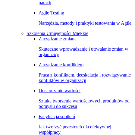
parach
Agile Testing
Narzędzia, metody i praktyki testowania w Agile
Szkolenia Umiejętności Miękkie
Zarządzanie zmianą
Skuteczne wprowadzanie i utrwalanie zmian w
organizacji
Zarządzanie konfliktem
Praca z konfliktem, deeskalacja i rozwiązywanie
konfliktów w organizacji
Dostarczanie wartości
Sztuka tworzenia wartościowych produktów od
pomysłu do sukcesu
Facylitacja spotkań
Jak tworzyć przestrzeń dla efektywnej
współpracy