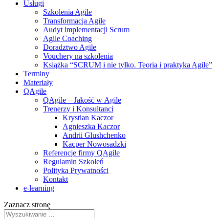
Usługi
Szkolenia Agile
Transformacja Agile
Audyt implementacji Scrum
Agile Coaching
Doradztwo Agile
Vouchery na szkolenia
Książka “SCRUM i nie tylko. Teoria i praktyka Agile”
Terminy
Materiały
QAgile
QAgile – Jakość w Agile
Trenerzy i Konsultanci
Krystian Kaczor
Agnieszka Kaczor
Andrii Glushchenko
Kacper Nowosadzki
Referencje firmy QAgile
Regulamin Szkoleń
Polityka Prywatności
Kontakt
e‑learning
Zaznacz stronę