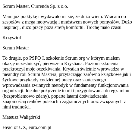
Scrum Master
,
Currenda Sp. z o.o.
Mam już praktykę i wydawało mi się, że dużo wiem. Wracam do
zespołów z mega motywacją i mnóstwem nowych pomysłów. Dużo
inspiracji, dużo pracy poza strefą komfortu. Trochę mało czasu.
Krzysztof
Scrum Master
To drugie, po PSPO I, szkolenie Scrum.org w którym miałem
okazję uczestniczyć, pierwsze u Krystiana. Poziom szkolenia
przekroczył moje oczekiwania. Krystian świetnie wprowadza w
meandry roli Scrum Mastera, przytaczając zarówno książkowe jak i
życiowe przykłady codziennej pracy oraz skutecznego
wprowadzania zwinnych metodyk w fundamenty funkcjonowania
organizacji. Idealne połączenie teorii i przygotowania do egzaminu
(bezproblemowo zdany), poparte latami doświadczenia,
znajomością realiów polskich i zagranicznych oraz związanych z
nimi trudności.
Mateusz Waligórski
Head of UX
,
euro.com.pl