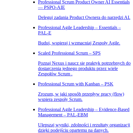
Professional Scrum Product Owner AI Essentials
— PSPO-AIE
Deleguj zadania Product Ownera do narzędzi AI.
Professional Agile Leadership – Essentials –
PAL‑E
Buduj, wspieraj i wzmacniaj Zespoły Agile.
Scaled Professional Scrum – SPS
Poznaj Nexus i naucz się praktyk potrzebnych do
dostarczenia jednego produktu przez wiele
Zespołów Scrum .
Professional Scrum with Kanban – PSK
Zrozum, w jaki sposób przepływ pracy (flow)
wspiera zespoły Scrum.
Professional Agile Leadership – Evidence-Based
Management – PAL-EBM
Ulepszaj wyniki, zdolności i rezultaty organizacji
dzięki podejściu opartemu na danych.