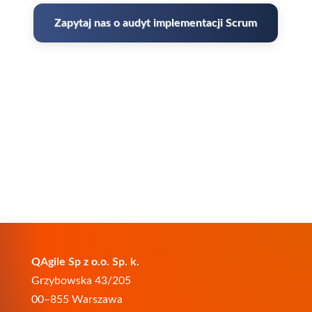
Zapytaj nas o audyt implementacji Scrum
QAgile Sp z o.o. Sp. k.
Grzybowska 43/205
00–855 Warszawa