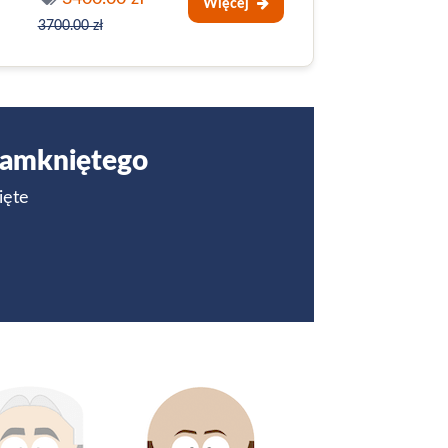
Więcej
3700.00 zł
 zamkniętego
ięte