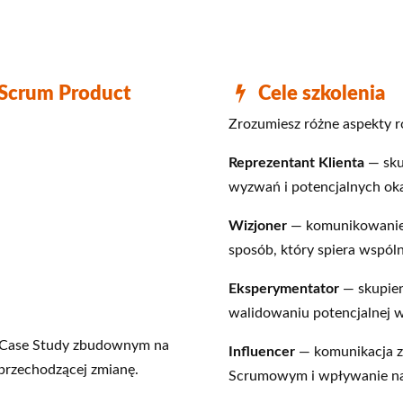
 Scrum Product
Cele szkolenia
Zrozumiesz różne aspekty r
Reprezentant Klienta
— sku
wyzwań i potencjalnych oka
Wizjoner
— komunikowanie w
sposób, który spiera wspól
Eksperymentator
— skupien
walidowaniu potencjalnej w
 Case Study zbudownym na
Influencer
— komunikacja z 
 przechodzącej zmianę.
Scrumowym i wpływanie na