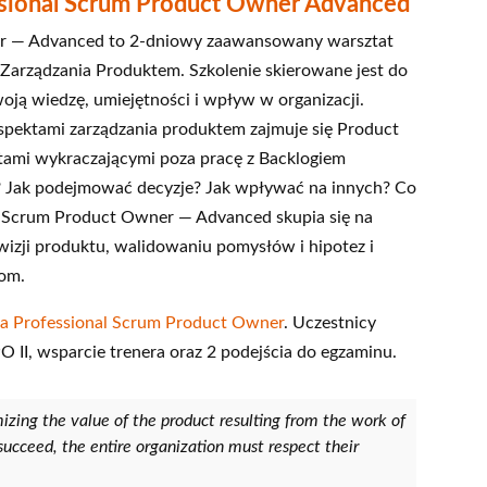
ssional Scrum Product Owner Advanced
er — Advanced to 2‑dniowy zaawansowany warsztat
 Zarządzania Produktem. Szkolenie skierowane jest do
ją wiedzę, umiejętności i wpływ w organizacji.
aspektami zarządzania produktem zajmuje się Product
tami wykraczającymi poza pracę z Backlogiem
? Jak podejmować decyzje? Jak wpływać na innych? Co
l Scrum Product Owner — Advanced skupia się na
wizji produktu, walidowaniu pomysłów i hipotez i
zom.
ia Professional Scrum Product Owner
. Uczestnicy
O II, wsparcie trenera oraz 2 podejścia do egzaminu.
zing the value of the product resulting from the work of
ucceed, the entire organization must respect their