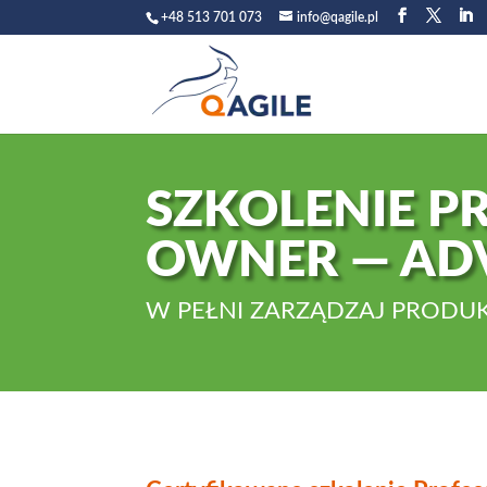
+48 513 701 073
info@qagile.pl
SZKOLENIE P
OWNER — AD
W PEŁNI ZARZĄDZAJ PRODUK