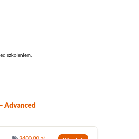
zed szkoleniem,
 — Advanced
3400.00 zł