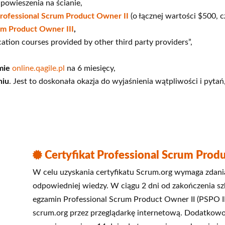
powieszenia na ścianie,
rofessional Scrum Product Owner II
(o łącznej wartości $500, c
um Product Owner III
,
tion courses provided by other third party providers”,
mie
online.qagile.pl
na 6 miesięcy,
niu
. Jest to doskonała okazja do wyjaśnienia wątpliwości i pytań,
Certyfikat Professional Scrum Produ
W celu uzyskania certyfikatu Scrum.org wymaga zdani
odpowiedniej wiedzy. W ciągu 2 dni od zakończenia sz
egzamin Professional Scrum Product Owner II (PSPO II).
scrum.org przez przeglądarkę internetową. Dodatkowo, 