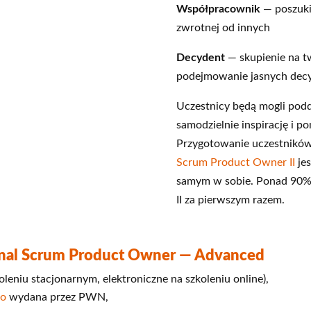
Współpracownik
— poszuki
zwrotnej od innych
Decydent
— skupienie na 
podejmowanie jasnych decy
Uczestnicy będą mogli podd
samodzielnie inspirację i 
Przygotowanie uczestników
Scrum Product Owner II
jes
samym w sobie. Ponad 90%
II za pierwszym razem.
ional Scrum Product Owner — Advanced
leniu stacjonarnym, elektroniczne na szkoleniu online),
ko
wydana przez PWN,