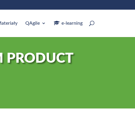
ateriały
QAgile
e‑learning
M PRODUCT