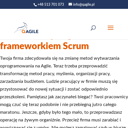
+48 513 701 073
info@qagile.pl
Transformacja Agile z
frameworkiem Scrum
Twoja firma zdecydowała się na zmianę metod wytwarzania
oprogramowania na Agile. Teraz trzeba przeprowadzić
transformację metod pracy, myślenia, organizacji pracy,
zarzadzania budżetem. Ludzie pracujący w firmie muszą się
przystosować do nowej sytuacji i zostać odpowiednio
przeszkoleni. Pamiętasz jak zaczynałeś biegać? Twoi pracownicy
mogą czuć się teraz podobnie i nie przebiegną jutro całego
maratonu. Jeszcze, gdyby było tego mało, to przeprowadzasz
operację na żywym organiźnie. Przecież firma musi zarabiać i
wywiązywać się z umów. Nie możesz zamalować szyb w biurze,