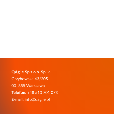
QAgile Sp z o.o. Sp. k.
Grzybowska 43/205
00–855 Warszawa
Telefon:
+48 513 701 073
E-mail:
info@qagile.pl