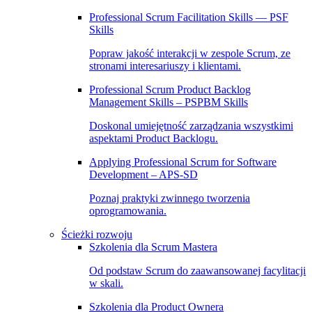
Professional Scrum Facilitation Skills — PSF
Skills
Popraw jakość interakcji w zespole Scrum, ze
stronami interesariuszy i klientami.
Professional Scrum Product Backlog
Management Skills – PSPBM Skills
Doskonal umiejętność zarządzania wszystkimi
aspektami Product Backlogu.
Applying Professional Scrum for Software
Development – APS-SD
Poznaj praktyki zwinnego tworzenia
oprogramowania.
Ścieżki rozwoju
Szkolenia dla Scrum Mastera
Od podstaw Scrum do zaawansowanej facylitacji
w skali.
Szkolenia dla Product Ownera