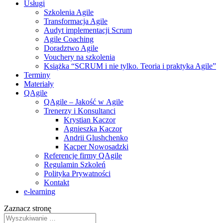
Usługi
Szkolenia Agile
Transformacja Agile
Audyt implementacji Scrum
Agile Coaching
Doradztwo Agile
Vouchery na szkolenia
Książka “SCRUM i nie tylko. Teoria i praktyka Agile”
Terminy
Materiały
QAgile
QAgile – Jakość w Agile
Trenerzy i Konsultanci
Krystian Kaczor
Agnieszka Kaczor
Andrii Glushchenko
Kacper Nowosadzki
Referencje firmy QAgile
Regulamin Szkoleń
Polityka Prywatności
Kontakt
e‑learning
Zaznacz stronę