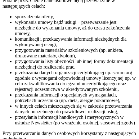
Podane przez Ciebie dane osobowe będą przetwarzane w
następujących celach:
sporządzenia oferty,
wykonania umowy bądź usługi – przetwarzanie jest
niezbędne do wykonania umowy, aż do czasu zakończenia
umowy,
komunikacji i przekazywania informacji niezbędnych dla
wykonywanej usługi,
przygotowania materiałów szkoleniowych (np. ankieta,
drukowane materiały, dyplom),
przygotowania listy obecności lub innej formy dokumentacji
niezbędnej do rozliczenia prac,
przekazania danych organizacji certyfikującej np. scrum.org
zgodnie z wymogami odpowiedniej umowy licencyjnej np. w
celu zakwalifikowania do egzaminu certyfikującego oraz
rejestracji uczestnictwa w akredytowanym szkoleniu,
przekazania informacji o specjalnych wymaganiach,
potrzebach uczestnika (np. dieta, alergie pokarmowe),
w innych celach mieszczących się w zakresie przetwarzania
danych potrzebnego do prawidłowej realizacji usług,
przesyłania informacji handlowych i merytorycznych w
usłudze Newsletter (po wyrażeniu osobnej, stosownej zgody)
Przy przetwarzaniu danych osobowych korzystamy z następujących
podmiotów: