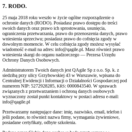
7. RODO.
25 maja 2018 roku weszło w życie ogólne rozporządzenie o
ochronie danych (RODO). Posiadasz prawo dostępu do treści
swoich danych oraz prawo ich sprostowania, usunięcia,
ograniczenia przetwarzania, prawo do przenoszenia danych, prawo
wniesienia sprzeciwu; posiadasz prawo do cofnięcia zgody w
dowolnym momencie. W celu cofnięcia zgody możesz wysyłać
wiadomość e‑mail na adres: info@qagile.pl. Masz również prawo
wniesienia skargi do organu nadzorczego — Prezesa Urzędu
Ochrony Danych Osobowych.
Administratorem Twoich danych jest QAgile Sp z o.o. Sp. k. z
siedzibą przy ulicy Grzybowskiej 43 w Warszawie, wpisana do
Centralnej Ewidencji i Informacji o Działalności Gospodarczej pod
numerem NIP: 5272928285,
: 0000843540. W sprawach
KRS
związanych z przetwarzaniem i ochroną danych osobowych
wyznaczony został punkt kontaktowy w postaci adresu e‑mail:
info@qagile.pl
Przetwarzamy następujące dane: imię, nazwisko, email, telefon i
jeśli podane, to również nazwa firmy, wymagania żywieniowe,
posiadane certyfikaty, odbyte szkolenia.