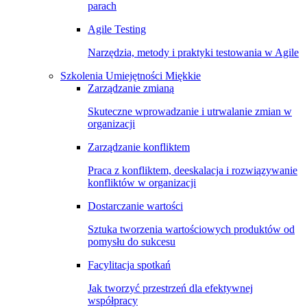
parach
Agile Testing
Narzędzia, metody i praktyki testowania w Agile
Szkolenia Umiejętności Miękkie
Zarządzanie zmianą
Skuteczne wprowadzanie i utrwalanie zmian w
organizacji
Zarządzanie konfliktem
Praca z konfliktem, deeskalacja i rozwiązywanie
konfliktów w organizacji
Dostarczanie wartości
Sztuka tworzenia wartościowych produktów od
pomysłu do sukcesu
Facylitacja spotkań
Jak tworzyć przestrzeń dla efektywnej
współpracy