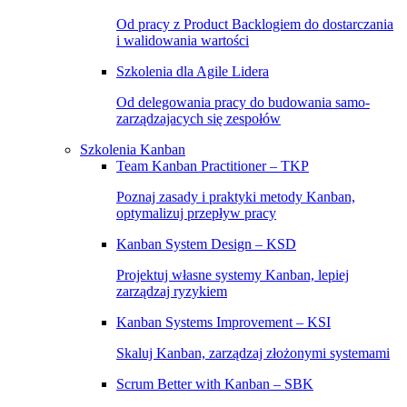
Od pracy z Product Backlogiem do dostarczania
i walidowania wartości
Szkolenia dla Agile Lidera
Od delegowania pracy do budowania samo-
zarządzajacych się zespołów
Szkolenia Kanban
Team Kanban Practitioner – TKP
Poznaj zasady i praktyki metody Kanban,
optymalizuj przepływ pracy
Kanban System Design – KSD
Projektuj własne systemy Kanban, lepiej
zarządzaj ryzykiem
Kanban Systems Improvement – KSI
Skaluj Kanban, zarządzaj złożonymi systemami
Scrum Better with Kanban – SBK