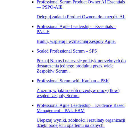
Professional Scrum Product Owner AI Essentials
— PSPO-AIE
Deleguj zadania Product Ownera do narzędzi AI.
Professional Agile Leadership – Essentials –
PAL‑E
Buduj, wspieraj i wzmacniaj Zespoły Agile.
Scaled Professional Scrum – SPS
Poznaj Nexus i naucz się praktyk potrzebnych do
dostarczenia jednego produktu przez wiele
Zespołów Scrum .
Professional Scrum with Kanban – PSK
Zrozum, w jaki sposób przepływ pracy (flow)
wspiera zespoły Scrum.
Professional Agile Leadership – Evidence-Based
Management – PAL-EBM
Ulepszaj wyniki, zdolności i rezultaty organizacji
dzięki podejściu opartemu na danych.