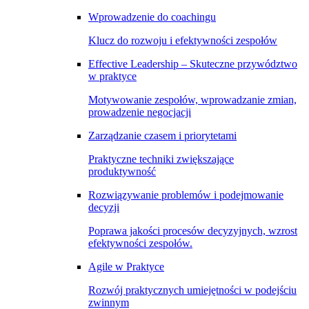
Wprowadzenie do coachingu
Klucz do rozwoju i efektywności zespołów
Effective Leadership – Skuteczne przywództwo
w praktyce
Motywowanie zespołów, wprowadzanie zmian,
prowadzenie negocjacji
Zarządzanie czasem i priorytetami
Praktyczne techniki zwiększające
produktywność
Rozwiązywanie problemów i podejmowanie
decyzji
Poprawa jakości procesów decyzyjnych, wzrost
efektywności zespołów.
Agile w Praktyce
Rozwój praktycznych umiejętności w podejściu
zwinnym