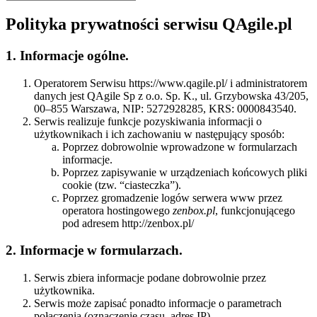
Polityka prywatności serwisu QAgile.pl
1. Informacje ogólne.
Operatorem Serwisu https://www.qagile.pl/ i administratorem
danych jest QAgile Sp z o.o. Sp. K., ul. Grzybowska 43/205,
00–855 Warszawa, NIP: 5272928285, KRS: 0000843540.
Serwis realizuje funkcje pozyskiwania informacji o
użytkownikach i ich zachowaniu w następujący sposób:
Poprzez dobrowolnie wprowadzone w formularzach
informacje.
Poprzez zapisywanie w urządzeniach końcowych pliki
cookie (tzw. “ciasteczka”).
Poprzez gromadzenie logów serwera www przez
operatora hostingowego
zenbox.pl
, funkcjonującego
pod adresem http://zenbox.pl/
2. Informacje w formularzach.
Serwis zbiera informacje podane dobrowolnie przez
użytkownika.
Serwis może zapisać ponadto informacje o parametrach
połączenia (oznaczenie czasu, adres IP)