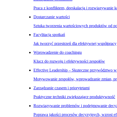
Praca z konfliktem, deeskalacja i rozwiązywanie k
Dostarczanie wartości
Sztuka tworzenia wartościowych produktów od p
Facylitacja spotkań
Jak tworzyć przestrzeń dla efektywnej współpracy
Wprowadzenie do coachingu
Klucz do rozwoju i efektywności zespołów
Effective Leadership – Skuteczne przywództwo w
Motywowanie zespołów, wprowadzanie zmian, pro
Zarządzanie czasem i priorytetami
Praktyczne techniki zwiększające produktywność
Rozwiązywanie problemów i podejmowanie decyz
Poprawa jakości procesów decyzyjnych, wzrost e