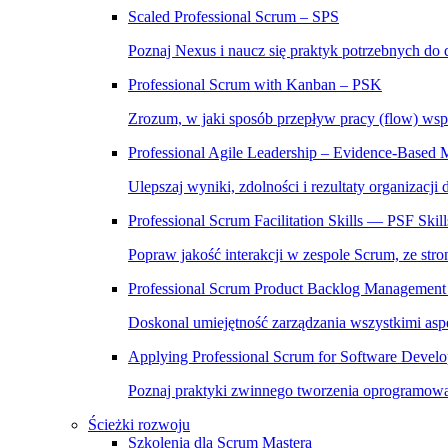
Scaled Professional Scrum – SPS
Poznaj Nexus i naucz się praktyk potrzebnych do 
Professional Scrum with Kanban – PSK
Zrozum, w jaki sposób przepływ pracy (flow) wsp
Professional Agile Leadership – Evidence-Bas
Ulepszaj wyniki, zdolności i rezultaty organizacji
Professional Scrum Facilitation Skills — PSF Skill
Popraw jakość interakcji w zespole Scrum, ze stron
Professional Scrum Product Backlog Management 
Doskonal umiejętność zarządzania wszystkimi asp
Applying Professional Scrum for Software Deve
Poznaj praktyki zwinnego tworzenia oprogramowa
Ścieżki rozwoju
Szkolenia dla Scrum Mastera