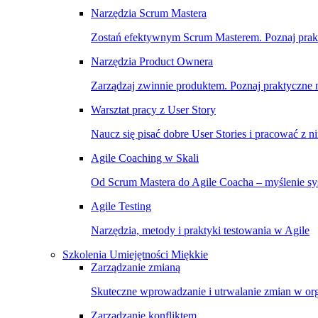
Narzędzia Scrum Mastera
Zostań efektywnym Scrum Masterem. Poznaj prakty
Narzędzia Product Ownera
Zarządzaj zwinnie produktem. Poznaj praktyczne na
Warsztat pracy z User Story
Naucz się pisać dobre User Stories i pracować z n
Agile Coaching w Skali
Od Scrum Mastera do Agile Coacha – myślenie sys
Agile Testing
Narzędzia, metody i praktyki testowania w Agile
Szkolenia Umiejętności Miękkie
Zarządzanie zmianą
Skuteczne wprowadzanie i utrwalanie zmian w org
Zarządzanie konfliktem