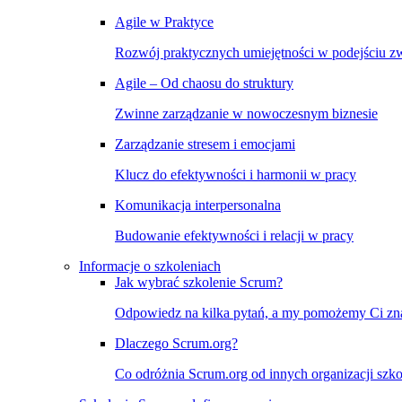
Agile w Praktyce
Rozwój praktycznych umiejętności w podejściu 
Agile – Od chaosu do struktury
Zwinne zarządzanie w nowoczesnym biznesie
Zarządzanie stresem i emocjami
Klucz do efektywności i harmonii w pracy
Komunikacja interpersonalna
Budowanie efektywności i relacji w pracy
Informacje o szkoleniach
Jak wybrać szkolenie Scrum?
Odpowiedz na kilka pytań, a my pomożemy Ci znal
Dlaczego Scrum.org?
Co odróżnia Scrum.org od innych organizacji szko