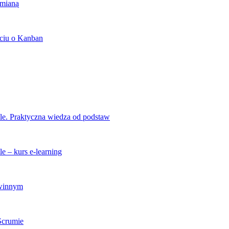
zmianą
ciu o Kanban
ile. Praktyczna wiedza od podstaw
e – kurs e-learning
zwinnym
 Scrumie