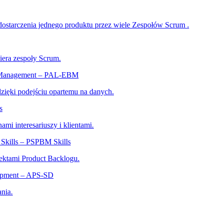
dostarczenia jednego produktu przez wiele Zespołów Scrum .
iera zespoły Scrum.
ed Management – PAL-EBM
 dzięki podejściu opartemu na danych.
s
ami interesariuszy i klientami.
Skills – PSPBM Skills
ektami Product Backlogu.
lopment – APS-SD
nia.