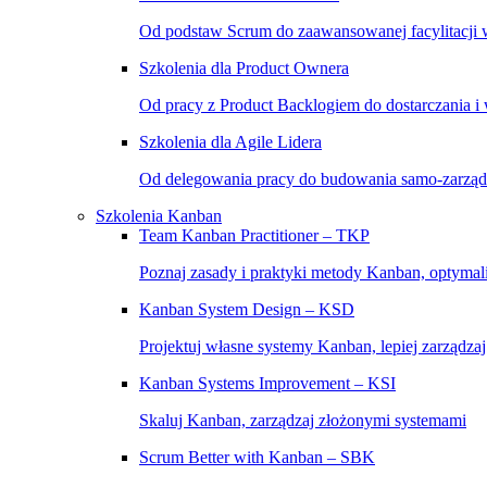
Od podstaw Scrum do zaawansowanej facylitacji w
Szkolenia dla Product Ownera
Od pracy z Product Backlogiem do dostarczania i
Szkolenia dla Agile Lidera
Od delegowania pracy do budowania samo-zarząd
Szkolenia Kanban
Team Kanban Practitioner – TKP
Poznaj zasady i praktyki metody Kanban, optymal
Kanban System Design – KSD
Projektuj własne systemy Kanban, lepiej zarządza
Kanban Systems Improvement – KSI
Skaluj Kanban, zarządzaj złożonymi systemami
Scrum Better with Kanban – SBK