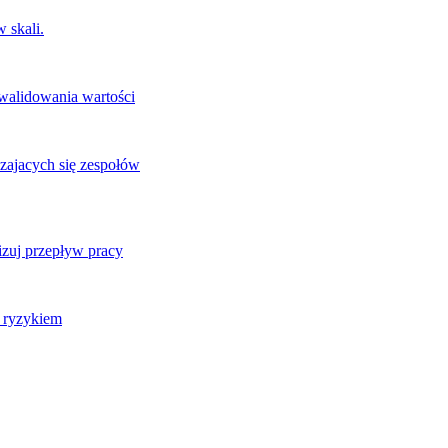
 skali.
 walidowania wartości
zajacych się zespołów
izuj przepływ pracy
j ryzykiem