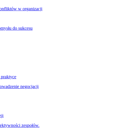
onfliktów w organizacji
omysłu do sukcesu
 praktyce
wadzenie negocjacji
ji
fektywności zespołów.