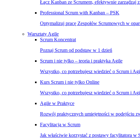
Łącz Kanban ze Scrumem, efektywnie zarządzaj 
Professional Scrum with Kanban – PSK
Optymalizuj pracę Zespołów Scrumowych w opar
Warsztaty Agile
Scrum Koncentrat
Poznaj Scrum od podstaw w 1 dzień
Scrum i nie tylko – teoria i praktyka Agile
Wszystko, co potrzebujesz wiedzieć o Scrum i Ag
Kurs Scrum i nie tylko Online
Wszystko, co potrzebujesz wiedzieć o Scrum i Agil
Agile w Praktyce
Rozwój praktycznych umiejętności w podejściu 
Facylitacja w Scrum
Jak właściwie korzystać z postawy facylitatora w