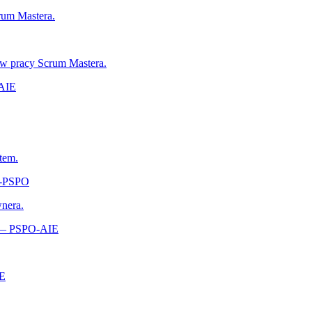
rum Mastera.
 w pracy Scrum Mastera.
-AIE
tem.
A‑PSPO
wnera.
s — PSPO-AIE
‑E