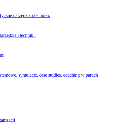
czne narzędzia i techniki.
rzędzia i techniki.
imi
temowe, symulacje, case studies, coaching w parach
anizacji