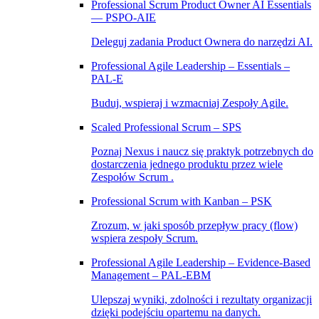
Professional Scrum Product Owner AI Essentials
— PSPO-AIE
Deleguj zadania Product Ownera do narzędzi AI.
Professional Agile Leadership – Essentials –
PAL‑E
Buduj, wspieraj i wzmacniaj Zespoły Agile.
Scaled Professional Scrum – SPS
Poznaj Nexus i naucz się praktyk potrzebnych do
dostarczenia jednego produktu przez wiele
Zespołów Scrum .
Professional Scrum with Kanban – PSK
Zrozum, w jaki sposób przepływ pracy (flow)
wspiera zespoły Scrum.
Professional Agile Leadership – Evidence-Based
Management – PAL-EBM
Ulepszaj wyniki, zdolności i rezultaty organizacji
dzięki podejściu opartemu na danych.