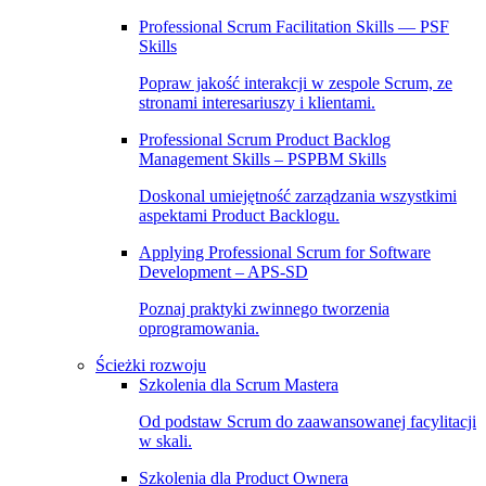
Professional Scrum Facilitation Skills — PSF
Skills
Popraw jakość interakcji w zespole Scrum, ze
stronami interesariuszy i klientami.
Professional Scrum Product Backlog
Management Skills – PSPBM Skills
Doskonal umiejętność zarządzania wszystkimi
aspektami Product Backlogu.
Applying Professional Scrum for Software
Development – APS-SD
Poznaj praktyki zwinnego tworzenia
oprogramowania.
Ścieżki rozwoju
Szkolenia dla Scrum Mastera
Od podstaw Scrum do zaawansowanej facylitacji
w skali.
Szkolenia dla Product Ownera