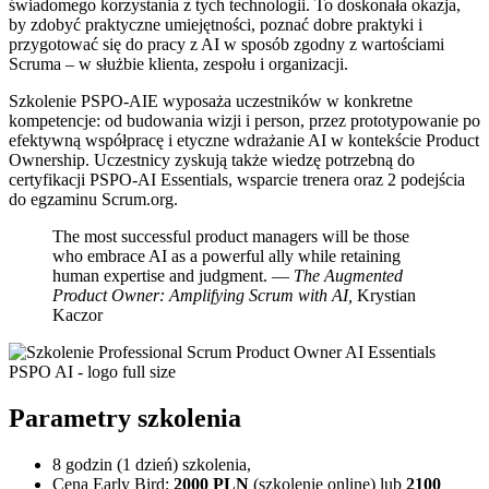
świadomego korzystania z tych technologii. To doskonała okazja,
by zdobyć praktyczne umiejętności, poznać dobre praktyki i
przygotować się do pracy z AI w sposób zgodny z wartościami
Scruma – w służbie klienta, zespołu i organizacji.
Szkolenie PSPO-AIE wyposaża uczestników w konkretne
kompetencje: od budowania wizji i person, przez prototypowanie po
efektywną współpracę i etyczne wdrażanie AI w kontekście Product
Ownership. Uczestnicy zyskują także wiedzę potrzebną do
certyfikacji PSPO-AI Essentials, wsparcie trenera oraz 2 podejścia
do egzaminu Scrum.org.
The most successful product managers will be those
who embrace AI as a powerful ally while retaining
human expertise and judgment. —
The Augmented
Product Owner: Amplifying Scrum with AI,
Krystian
Kaczor
Parametry szkolenia
8 godzin (1 dzień) szkolenia,
Cena Early Bird:
2000
PLN
(szkolenie online) lub
2100