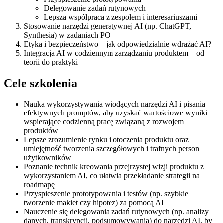
Delegowanie zadań rutynowych
Lepsza współpraca z zespołem i interesariuszami
Stosowanie narzędzi generatywnej AI (np. ChatGPT,
Synthesia) w zadaniach PO
Etyka i bezpieczeństwo – jak odpowiedzialnie wdrażać AI?
Integracja AI w codziennym zarządzaniu produktem – od
teorii do praktyki
Cele szkolenia
Nauka wykorzystywania wiodących narzędzi AI i pisania
efektywnych promptów, aby uzyskać wartościowe wyniki
wspierające codzienną pracę związaną z rozwojem
produktów
Lepsze zrozumienie rynku i otoczenia produktu oraz
umiejętność tworzenia szczegółowych i trafnych person
użytkowników
Poznanie technik kreowania przejrzystej wizji produktu z
wykorzystaniem AI, co ułatwia przekładanie strategii na
roadmapę
Przyspieszenie prototypowania i testów (np. szybkie
tworzenie makiet czy hipotez) za pomocą AI
Nauczenie się delegowania zadań rutynowych (np. analizy
danych, transkrypcji, podsumowywania) do narzędzi AI, by