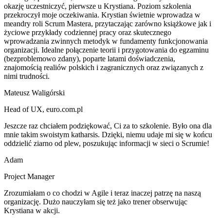
okazję uczestniczyć, pierwsze u Krystiana. Poziom szkolenia
przekroczył moje oczekiwania. Krystian świetnie wprowadza w
meandry roli Scrum Mastera, przytaczając zarówno książkowe jak i
życiowe przykłady codziennej pracy oraz skutecznego
wprowadzania zwinnych metodyk w fundamenty funkcjonowania
organizacji. Idealne połączenie teorii i przygotowania do egzaminu
(bezproblemowo zdany), poparte latami doświadczenia,
znajomością realiów polskich i zagranicznych oraz związanych z
nimi trudności.
Mateusz Waligórski
Head of UX
,
euro.com.pl
Jeszcze raz chciałem podziękować, Ci za to szkolenie. Było ona dla
mnie takim swoistym katharsis. Dzięki, niemu udaje mi się w końcu
oddzielić ziarno od plew, poszukując informacji w sieci o Scrumie!
Adam
Project Manager
Zrozumiałam o co chodzi w Agile i teraz inaczej patrzę na naszą
organizację. Dużo nauczyłam się też jako trener obserwując
Krystiana w akcji.