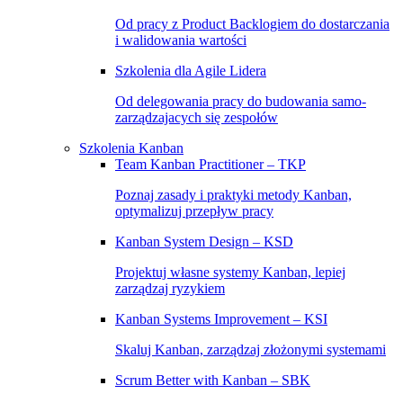
Od pracy z Product Backlogiem do dostarczania
i walidowania wartości
Szkolenia dla Agile Lidera
Od delegowania pracy do budowania samo-
zarządzajacych się zespołów
Szkolenia Kanban
Team Kanban Practitioner – TKP
Poznaj zasady i praktyki metody Kanban,
optymalizuj przepływ pracy
Kanban System Design – KSD
Projektuj własne systemy Kanban, lepiej
zarządzaj ryzykiem
Kanban Systems Improvement – KSI
Skaluj Kanban, zarządzaj złożonymi systemami
Scrum Better with Kanban – SBK