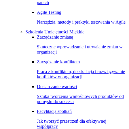
parach
Agile Testing
Narzędzia, metody i praktyki testowania w Agile
Szkolenia Umiejętności Miękkie
Zarządzanie zmianą
Skuteczne wprowadzanie i utrwalanie zmian w
organizacji
Zarządzanie konfliktem
Praca z konfliktem, deeskalacja i rozwiązywanie
konfliktów w organizacji
Dostarczanie wartości
Sztuka tworzenia wartościowych produktów od
pomysłu do sukcesu
Facylitacja spotkań
Jak tworzyć przestrzeń dla efektywnej
współpracy