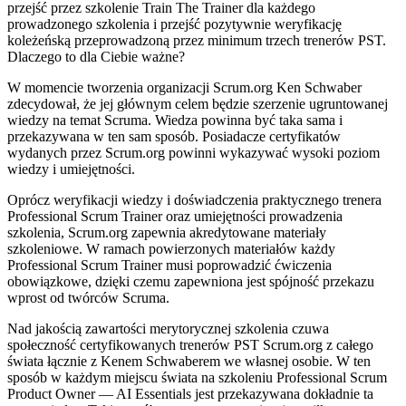
przejść przez szkolenie Train The Trainer dla każdego
prowadzonego szkolenia i przejść pozytywnie weryfikację
koleżeńską przeprowadzoną przez minimum trzech trenerów PST.
Dlaczego to dla Ciebie ważne?
W momencie tworzenia organizacji Scrum.org Ken Schwaber
zdecydował, że jej głównym celem będzie szerzenie ugruntowanej
wiedzy na temat Scruma. Wiedza powinna być taka sama i
przekazywana w ten sam sposób. Posiadacze certyfikatów
wydanych przez Scrum.org powinni wykazywać wysoki poziom
wiedzy i umiejętności.
Oprócz weryfikacji wiedzy i doświadczenia praktycznego trenera
Professional Scrum Trainer oraz umiejętności prowadzenia
szkolenia, Scrum.org zapewnia akredytowane materiały
szkoleniowe. W ramach powierzonych materiałów każdy
Professional Scrum Trainer musi poprowadzić ćwiczenia
obowiązkowe, dzięki czemu zapewniona jest spójność przekazu
wprost od twórców Scruma.
Nad jakością zawartości merytorycznej szkolenia czuwa
społeczność certyfikowanych trenerów PST Scrum.org z całego
świata łącznie z Kenem Schwaberem we własnej osobie. W ten
sposób w każdym miejscu świata na szkoleniu Professional Scrum
Product Owner — AI Essentials jest przekazywana dokładnie ta