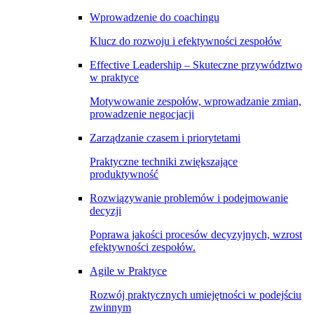
Wprowadzenie do coachingu
Klucz do rozwoju i efektywności zespołów
Effective Leadership – Skuteczne przywództwo
w praktyce
Motywowanie zespołów, wprowadzanie zmian,
prowadzenie negocjacji
Zarządzanie czasem i priorytetami
Praktyczne techniki zwiększające
produktywność
Rozwiązywanie problemów i podejmowanie
decyzji
Poprawa jakości procesów decyzyjnych, wzrost
efektywności zespołów.
Agile w Praktyce
Rozwój praktycznych umiejętności w podejściu
zwinnym