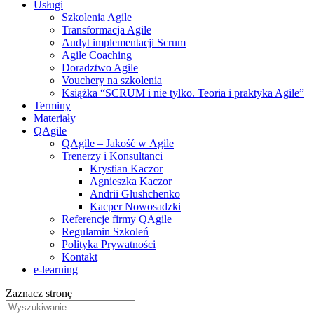
Usługi
Szkolenia Agile
Transformacja Agile
Audyt implementacji Scrum
Agile Coaching
Doradztwo Agile
Vouchery na szkolenia
Książka “SCRUM i nie tylko. Teoria i praktyka Agile”
Terminy
Materiały
QAgile
QAgile – Jakość w Agile
Trenerzy i Konsultanci
Krystian Kaczor
Agnieszka Kaczor
Andrii Glushchenko
Kacper Nowosadzki
Referencje firmy QAgile
Regulamin Szkoleń
Polityka Prywatności
Kontakt
e‑learning
Zaznacz stronę