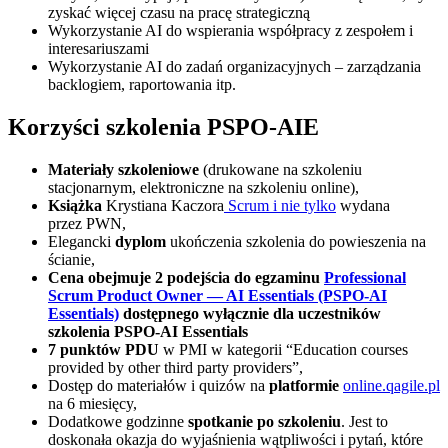
zyskać więcej czasu na pracę strategiczną
Wykorzystanie AI do wspierania współpracy z zespołem i
interesariuszami
Wykorzystanie AI do zadań organizacyjnych – zarządzania
backlogiem, raportowania itp.
Korzyści szkolenia PSPO-AIE
Materiały szkoleniowe
(drukowane na szkoleniu
stacjonarnym, elektroniczne na szkoleniu online),
Książka
Krystiana Kaczora
Scrum i nie tylko
wydana
przez PWN,
Elegancki
dyplom
ukończenia szkolenia do powieszenia na
ścianie,
Cena obejmuje 2 podejścia do egzaminu
Professional
Scrum Product Owner — AI Essentials (PSPO-AI
Essentials)
dostępnego wyłącznie dla uczestników
szkolenia PSPO-AI Essentials
7 punktów PDU
w PMI w kategorii “Education courses
provided by other third party providers”,
Dostęp do materiałów i quizów na
platformie
online.qagile.pl
na 6 miesięcy,
Dodatkowe godzinne
spotkanie po szkoleniu
. Jest to
doskonała okazja do wyjaśnienia wątpliwości i pytań, które