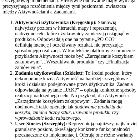
szczegółowej implementacji. Efektywne budowanie mapy wymaga
precyzyjnego rozróżnienia między tymi poziomami, zwłaszcza
między Aktywnościami a Zadaniami.
Aktywności użytkownika (Kręgosłup):
Stanowią
najwyższy poziom w hierarchii mapy i reprezentują
nadrzędne cele, które użytkownicy zamierzają osiągnąć w
produkcie. Odpowiadają one na pytanie „PO CO?” –
definiują intencję i oczekiwany rezultat, nie precyzując
sposobu jego realizacji. W kontekście platformy e‑commerce
przykładem Aktywności może być „Zarządzanie koszykiem
zakupowym”, „Wyszukiwanie produktu” czy „Finalizacja
zamówienia”.
Zadania użytkownika (Szkielet):
To średni poziom, który
dekomponuje każdą Aktywność na bardziej szczegółowe
kroki i działania podejmowane przez użytkownika. Zadania
odpowiadają na pytanie „JAK?” – opisują konkretne sposoby
realizacji nadrzędnego celu. Na przykład, dla Aktywności
„Zarządzanie koszykiem zakupowym”, Zadania mogą
obejmować takie operacje jak
dodawanie produktu do
koszyka
,
zmiana liczby sztuk
,
usuwanie produktu
czy
wprowadzanie kodu rabatowego
.
User Stories (Szczegóły):
Reprezentują najniższy, najbardziej
granularny poziom, określający konkretne funkcjonalności
przeznaczone do implementacji. Oferują one różne warianty