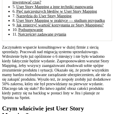
inwestować czas?
User Story Mapping a inne techniki mapowania
Pięć najczęstszych błędów w User Story Mapping
Narzędzia do User Story Mapping
User Story Mapping w praktyce — studium przypadku
Jak zmierzyć wartość korzystania ze Story Mappingu?
Podsumowanie
Najczęściej zadawane pytania
Zaczynałem wsparcie konsultingowe w dużej firmie z siecią
sprzedaży. Pracowali nad migracją systemu sprzedażowego.
Wdrożenie było już opóźnione o 6 miesięcy i nie było wiadomo
kiedy faktycznie będzie wydanie. Zaproponowałem warsztat Story
Mapping, żeby wszyscy zaangażowani zbudowali sobie spójne
zrozumienie produktu i sytuacji. Okazało się, że przede wszystkim
mamy bardzo rozbudowane zarządzanie ubezpieczeniem, ale nie da
się zakupić produktu. Wyszło też, że zespoły zrobiły już dodatkowe
50% zakresu, który nie był przewidziany na pierwsze wydanie.
Dlaczego tak się stało? Bo łatwo zgubić obraz całości produktu
kiedy patrzy się na backlog w postaci listy w Jira i planuje ze
Sprintu na Sprint.
Czym właściwie jest User Story