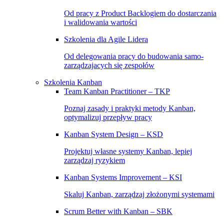
Od pracy z Product Backlogiem do dostarczania
i walidowania wartości
Szkolenia dla Agile Lidera
Od delegowania pracy do budowania samo-
zarządzajacych się zespołów
Szkolenia Kanban
Team Kanban Practitioner – TKP
Poznaj zasady i praktyki metody Kanban,
optymalizuj przepływ pracy
Kanban System Design – KSD
Projektuj własne systemy Kanban, lepiej
zarządzaj ryzykiem
Kanban Systems Improvement – KSI
Skaluj Kanban, zarządzaj złożonymi systemami
Scrum Better with Kanban – SBK