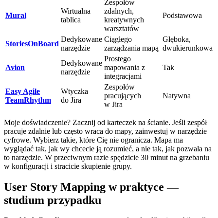
Zespołów
Wirtualna
zdalnych,
Mural
Podstawowa
tablica
kreatywnych
warsztatów
Dedykowane
Ciągłego
Głęboka,
StoriesOnBoard
narzędzie
zarządzania mapą
dwukierunkowa
Prostego
Dedykowane
Avion
mapowania z
Tak
narzędzie
integracjami
Zespołów
Easy Agile
Wtyczka
pracujących
Natywna
TeamRhythm
do Jira
w Jira
Moje doświadczenie? Zacznij od karteczek na ścianie. Jeśli zespół
pracuje zdalnie lub często wraca do mapy, zainwestuj w narzędzie
cyfrowe. Wybierz takie, które Cię nie ogranicza. Mapa ma
wyglądać tak, jak wy chcecie ją rozumieć, a nie tak, jak pozwala na
to narzędzie. W przeciwnym razie spędzicie 30 minut na grzebaniu
w konfiguracji i stracicie skupienie grupy.
User Story Mapping w praktyce —
studium przypadku