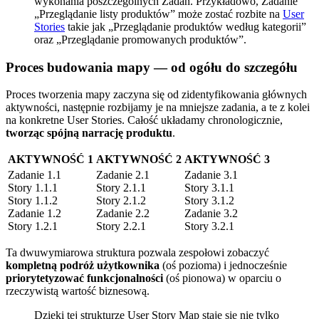
wykonania poszczególnych Zadań. Przykładowo, Zadanie
„Przeglądanie listy produktów” może zostać rozbite na
User
Stories
takie jak „Przeglądanie produktów według kategorii”
oraz „Przeglądanie promowanych produktów”.
Proces budowania mapy — od ogółu do szczegółu
Proces tworzenia mapy zaczyna się od zidentyfikowania głównych
aktywności, następnie rozbijamy je na mniejsze zadania, a te z kolei
na konkretne User Stories. Całość układamy chronologicznie,
tworząc spójną narrację produktu
.
AKTYWNOŚĆ 1
AKTYWNOŚĆ 2
AKTYWNOŚĆ 3
Zadanie 1.1
Zadanie 2.1
Zadanie 3.1
Story 1.1.1
Story 2.1.1
Story 3.1.1
Story 1.1.2
Story 2.1.2
Story 3.1.2
Zadanie 1.2
Zadanie 2.2
Zadanie 3.2
Story 1.2.1
Story 2.2.1
Story 3.2.1
Ta dwuwymiarowa struktura pozwala zespołowi zobaczyć
kompletną podróż użytkownika
(oś pozioma) i jednocześnie
priorytetyzować funkcjonalności
(oś pionowa) w oparciu o
rzeczywistą wartość biznesową.
Dzięki tej strukturze User Story Map staje się nie tylko