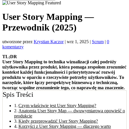
User Story Mapping —
Przewodnik (2025)
utworzone przez
Krystian Kaczor
|
wrz 1, 2025
|
Scrum
|
0
komentarzy
TL;DR
User Story Mapping to technika wizualizacji całej podróży
użytkownika przez produkt, która pomaga zespołom zrozumieć
kontekst każdej funkcjonalności i priorytetyzować rozwój
produktu w oparciu o rzeczywiste potrzeby użytkowników. To
narzędzie, które łączy perspektywę biznesową z techniczną,
tworząc wspólne zrozumienie tego, co naprawdę ma znaczenie.
Spis Treści
Czym właściwie jest User Story Mapping?
Anatomia User Story Map — dwuwymiarowa opowieść o
produkcie
Kiedy przeprowadzić User Story Mapping?
Korzyści z User Story Mapping — dlaczego warto