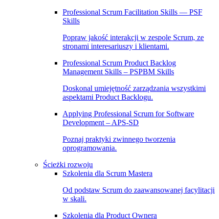
Professional Scrum Facilitation Skills — PSF
Skills
Popraw jakość interakcji w zespole Scrum, ze
stronami interesariuszy i klientami.
Professional Scrum Product Backlog
Management Skills – PSPBM Skills
Doskonal umiejętność zarządzania wszystkimi
aspektami Product Backlogu.
Applying Professional Scrum for Software
Development – APS-SD
Poznaj praktyki zwinnego tworzenia
oprogramowania.
Ścieżki rozwoju
Szkolenia dla Scrum Mastera
Od podstaw Scrum do zaawansowanej facylitacji
w skali.
Szkolenia dla Product Ownera