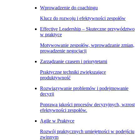
Wprowadzenie do coachingu
Klucz do rozwoju i efektywności zespołów
Effective Leadership – Skuteczne przywództwo
w praktyce
Motywowanie zespołów, wprowadzanie zmian,
prowadzenie negocjacji
Zarządzanie czasem i priorytetami
Praktyczne techniki zwiększające
produktywność
Rozwiązywanie problemów i podejmowanie
decyzji
Poprawa jakości procesów decyzyjnych, wzrost
efektywności zespołów.
Agile w Praktyce
Rozwój praktycznych umiejętności w podejściu
zwinnym