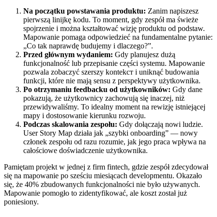
Na początku powstawania produktu:
Zanim napiszesz
pierwszą linijkę kodu. To moment, gdy zespół ma świeże
spojrzenie i można kształtować wizję produktu od podstaw.
Mapowanie pomaga odpowiedzieć na fundamentalne pytanie:
„Co tak naprawdę budujemy i dlaczego?”.
Przed głównym wydaniem:
Gdy planujesz dużą
funkcjonalność lub przepisanie części systemu. Mapowanie
pozwala zobaczyć szerszy kontekст i uniknąć budowania
funkcji, które nie mają sensu z perspektywy użytkownika.
Po otrzymaniu feedbacku od użytkowników:
Gdy dane
pokazują, że użytkownicy zachowują się inaczej, niż
przewidywaliśmy. To idealny moment na rewizję istniejącej
mapy i dostosowanie kierunku rozwoju.
Podczas skalowania zespołu:
Gdy dołączają nowi ludzie.
User Story Map działa jak „szybki onboarding” — nowy
członek zespołu od razu rozumie, jak jego praca wpływa na
całościowe doświadczenie użytkownika.
Pamiętam projekt w jednej z firm fintech, gdzie zespół zdecydował
się na mapowanie po sześciu miesiącach developmentu. Okazało
się, że 40% zbudowanych funkcjonalności nie było używanych.
Mapowanie pomogło to zidentyfikować, ale koszt został już
poniesiony.