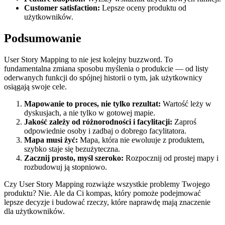
Customer satisfaction:
Lepsze oceny produktu od
użytkowników.
Podsumowanie
User Story Mapping to nie jest kolejny buzzword. To
fundamentalna zmiana sposobu myślenia o produkcie — od listy
oderwanych funkcji do spójnej historii o tym, jak użytkownicy
osiągają swoje cele.
Mapowanie to proces, nie tylko rezultat:
Wartość leży w
dyskusjach, a nie tylko w gotowej mapie.
Jakość zależy od różnorodności i facylitacji:
Zaproś
odpowiednie osoby i zadbaj o dobrego facylitatora.
Mapa musi żyć:
Mapa, która nie ewoluuje z produktem,
szybko staje się bezużyteczna.
Zacznij prosto, myśl szeroko:
Rozpocznij od prostej mapy i
rozbudowuj ją stopniowo.
Czy User Story Mapping rozwiąże wszystkie problemy Twojego
produktu? Nie. Ale da Ci kompas, który pomoże podejmować
lepsze decyzje i budować rzeczy, które naprawdę mają znaczenie
dla użytkowników.