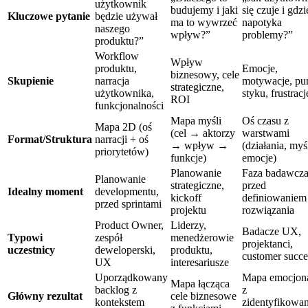
użytkownik
budujemy i jaki
się czuje i gdzi
Kluczowe pytanie
będzie używał
ma to wywrzeć
napotyka
naszego
wpływ?”
problemy?”
produktu?”
Workflow
Wpływ
produktu,
Emocje,
biznesowy, cele
Skupienie
narracja
motywacje, pu
strategiczne,
użytkownika,
styku, frustracj
ROI
funkcjonalności
Mapa myśli
Oś czasu z
Mapa 2D (oś
(cel → aktorzy
warstwami
Format/Struktura
narracji + oś
→ wpływ →
(działania, myśl
priorytetów)
funkcje)
emocje)
Planowanie
Faza badawcza
Planowanie
strategiczne,
przed
Idealny moment
developmentu,
kickoff
definiowaniem
przed sprintami
projektu
rozwiązania
Product Owner,
Liderzy,
Badacze UX,
Typowi
zespół
menedżerowie
projektanci,
uczestnicy
deweloperski,
produktu,
customer succe
UX
interesariusze
Uporządkowany
Mapa emocjon
Mapa łącząca
backlog z
z
Główny rezultat
cele biznesowe
kontekstem
zidentyfikowa