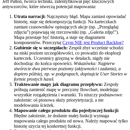
Jeff Patton, twórca techniki, zidentyfikował pięć kluczowych
antywzorców, które niweczą potencjał mapowania:
Utrata narracji:
Najczęstszy błąd. Mapa zamiast opowiadać
historię, staje się dekompozycją funkcji. Na karteczkach
zamiast czasowników opisujących akcje (np. „Przeglądaj
zdjęcia”) pojawiają się rzeczowniki (np. „Galeria zdjęć”).
Mapa przestaje być historią, a staje się diagramem
komponentów. Przeczytaj
Czym NIE jest Product Backlog?
Gubienie się w szczegółach:
Zespół zbyt wcześnie schodzi
na niski poziom szczegółowości, co prowadzi do eksplozji
karteczek. Uczestnicy grzęzną w detalach, nigdy nie
dochodząc do końca opowieści.
Wskazówka: Najpierw
stwórzcie dwa pierwsze poziomy (aktywności i zadania), a
dopiero później, np. w podgrupach, dopisujcie User Stories w
formie prostych haseł.
Traktowanie mapy jak diagramu przepływu:
Zespoły
próbują zamienić mapę w precyzny flowchart, modelując
wszystkie rozgałęzienia i warunki. To niszczy podstawowe
założenie: oś pionowa służy priorytetyzacji, a nie
modelowaniu ścieżek.
Mapowanie całego produktu dla pojedynczej funkcji:
Błędne założenie, że dodanie małej funkcji wymaga
mapowania całego produktu od nowa. Należy mapować tylko
historię użycia tej konkretnej funkcji.