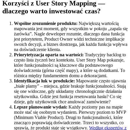
Korzyści z User Story Mapping —
dlaczego warto inwestować czas?
Wspólne zrozumienie produktu:
Największą wartością
mapowania jest moment, gdy wszystkim w pokoju „zapala się
żarówka”. Nagle deweloper rozumie, dlaczego dana funkcja
jest priorytetem, Product Owner widzi techniczne implikacje
swoich decyzji, a biznes dostrzega, jak każda funkcja wpływa
na doświadczenie klienta.
Priorytetyzacja oparta na wartości:
Tradycyjny backlog to
często lista życzeń bez kontekstu. User Story Map pokazuje,
które funkcjonalności są kluczowe dla podstawowego
doświadczenia (górna część mapy), a które są dodatkami. To
różnica między fundamentem domu a dekoracjami.
Identyfikacja luk w produkcie:
Mapowanie często ujawnia
„białe plamy” – miejsca, gdzie brakuje funkcjonalności. Stają
się one widoczne, gdy układamy chronologicznie działania
użytkownika. Gdzie jest funkcja resetowania hasła? Co się
dzieje, gdy użytkownik chce anulować zamówienie?
Lepsze planowanie wydań:
Każdy poziomy pas na mapie
może stać się osobnym wydaniem. Pierwszy poziom to MVP
(Minimum Viable Product). Drugi to funkcjonalności, które
znacząco poprawiają doświadczenie. Trzeci to wszystko, co
sprawia, że produkt staje się wyjątkowy.
Według ekspertów z