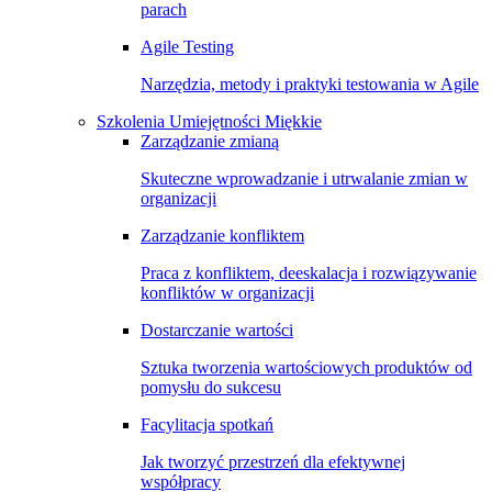
parach
Agile Testing
Narzędzia, metody i praktyki testowania w Agile
Szkolenia Umiejętności Miękkie
Zarządzanie zmianą
Skuteczne wprowadzanie i utrwalanie zmian w
organizacji
Zarządzanie konfliktem
Praca z konfliktem, deeskalacja i rozwiązywanie
konfliktów w organizacji
Dostarczanie wartości
Sztuka tworzenia wartościowych produktów od
pomysłu do sukcesu
Facylitacja spotkań
Jak tworzyć przestrzeń dla efektywnej
współpracy