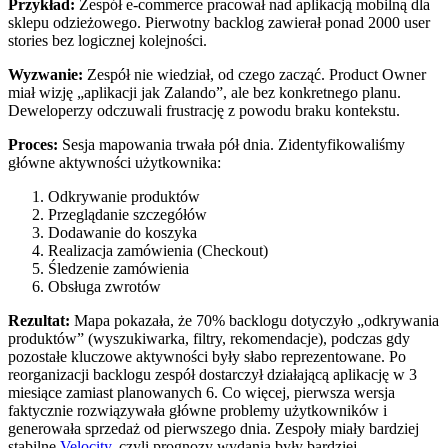
Przykład:
Zespół e‑commerce pracował nad aplikacją mobilną dla
sklepu odzieżowego. Pierwotny backlog zawierał ponad 2000 user
stories bez logicznej kolejności.
Wyzwanie:
Zespół nie wiedział, od czego zacząć. Product Owner
miał wizję „aplikacji jak Zalando”, ale bez konkretnego planu.
Deweloperzy odczuwali frustrację z powodu braku kontekstu.
Proces:
Sesja mapowania trwała pół dnia. Zidentyfikowaliśmy
główne aktywności użytkownika:
Odkrywanie produktów
Przeglądanie szczegółów
Dodawanie do koszyka
Realizacja zamówienia (Checkout)
Śledzenie zamówienia
Obsługa zwrotów
Rezultat:
Mapa pokazała, że 70% backlogu dotyczyło „odkrywania
produktów” (wyszukiwarka, filtry, rekomendacje), podczas gdy
pozostałe kluczowe aktywności były słabo reprezentowane. Po
reorganizacji backlogu zespół dostarczył działającą aplikację w 3
miesiące zamiast planowanych 6. Co więcej, pierwsza wersja
faktycznie rozwiązywała główne problemy użytkowników i
generowała sprzedaż od pierwszego dnia. Zespoły miały bardziej
stabilne
Velocity
, czyli prognozy wydania były bardziej