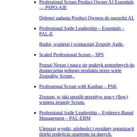
Professional Scrum Product Owner AI Essentials
— PSPO-AIE
Deleguj zadania Product Ownera do narzędzi AI.
Professional Agile Leadership – Essentials –
PAL‑E
Buduj, wspieraj i wzmacniaj Zespoły Agile.
Scaled Professional Scrum – SPS
Poznaj Nexus i naucz się praktyk potrzebnych do
dostarczenia jednego produktu przez wiele
Zespołów Scrum .
Professional Scrum with Kanban – PSK
Zrozum, w jaki sposób przepływ pracy (flow)
wspiera zespoły Scrum.
Professional Agile Leadership – Evidence-Based
Management – PAL-EBM
Ulepszaj wyniki, zdolności i rezultaty organizacji
dzięki podejściu opartemu na danych.