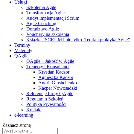
Usługi
Szkolenia Agile
Transformacja Agile
Audyt implementacji Scrum
Agile Coaching
Doradztwo Agile
Vouchery na szkolenia
Książka “SCRUM i nie tylko. Teoria i praktyka Agile”
Terminy
Materiały
QAgile
QAgile – Jakość w Agile
Trenerzy i Konsultanci
Krystian Kaczor
Agnieszka Kaczor
Andrii Glushchenko
Kacper Nowosadzki
Referencje firmy QAgile
Regulamin Szkoleń
Polityka Prywatności
Kontakt
e‑learning
Zaznacz stronę