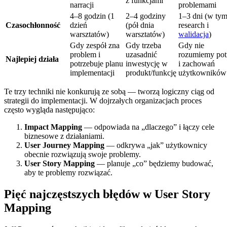
z funkcjami
narracji
problemami
4–8 godzin (1
2–4 godziny
1–3 dni (w ty
Czasochłonność
dzień
(pół dnia
research i
warsztatów)
warsztatów)
walidacja
)
Gdy zespół zna
Gdy trzeba
Gdy nie
problem i
uzasadnić
rozumiemy pot
Najlepiej działa
potrzebuje planu
inwestycję w
i zachowań
implementacji
produkt/funkcję
użytkowników
Te trzy techniki nie konkurują ze sobą — tworzą logiczny ciąg od
strategii do implementacji. W dojrzałych organizacjach proces
często wygląda następująco:
Impact Mapping
— odpowiada na „dlaczego” i łączy cele
biznesowe z działaniami.
User Journey Mapping
— odkrywa „jak” użytkownicy
obecnie rozwiązują swoje problemy.
User Story Mapping
— planuje „co” będziemy budować,
aby te problemy rozwiązać.
Pięć najczęstszych błędów w User Story
Mapping