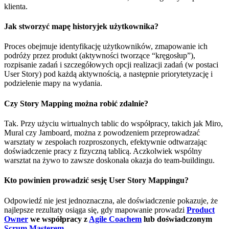
klienta.
Jak stworzyć mapę historyjek użytkownika?
Proces obejmuje identyfikację użytkowników, zmapowanie ich
podróży przez produkt (aktywności tworzące “kręgosłup”),
rozpisanie zadań i szczegółowych opcji realizacji zadań (w postaci
User Story) pod każdą aktywnością, a następnie priorytetyzację i
podzielenie mapy na wydania.
Czy Story Mapping można robić zdalnie?
Tak. Przy użyciu wirtualnych tablic do współpracy, takich jak Miro,
Mural czy Jamboard, można z powodzeniem przeprowadzać
warsztaty w zespołach rozproszonych, efektywnie odtwarzając
doświadczenie pracy z fizyczną tablicą. Aczkolwiek wspólny
warsztat na żywo to zawsze doskonała okazja do team-buildingu.
Kto powinien prowadzić sesję User Story Mappingu?
Odpowiedź nie jest jednoznaczna, ale doświadczenie pokazuje, że
najlepsze rezultaty osiąga się, gdy mapowanie prowadzi
Product
Owner
we współpracy z
Agile Coachem
lub doświadczonym
Scrum Masterem
.