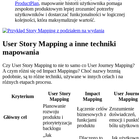
ProductPlan
, mapowanie historii użytkownika pomaga
zespołom produktowym lepiej zrozumieć potrzeby
użytkowników i dostarczać funkcjonalności w logicznej
kolejności, która maksymalizuje wartość.
User Story Mapping a inne techniki
mapowania
Czy User Story Mapping to nie to samo co User Journey Mapping?
A czym różni się od Impact Mappingu? Choć nazwy brzmią
podobnie, są to różne techniki, używane w innych celach i na
różnych etapach procesu.
User Story
Impact
User Journ
Kryterium
Mapping
Mapping
Mapping
Planowanie
Łączenie celów
Zrozumienie
rozwoju
biznesowych z
doświadczeń,
Główny cel
produktu i
funkcjami
emocji i punk
priorytetyzacja
produktu
bólu użytkown
backlogu
„Jak
„Dlaczego to
„Jak użytkown