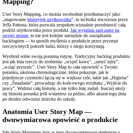
Mapping?
User Story Mapping, co można swobodnie przetłumaczyć jako
„mapowanie
historyjek użytkownika
”, to technika stworzona przez
Jeffa Pattona, która pozwala zespołom wizualnie przedstawić całą
podróż użytkownika przez produkt.
Jak wyjaśnia sam autor na
swojej stronie
, to nie jest kolejne narzędzie do zarządzania
backlogiem — to sposób myślenia o produkcie przez pryzmat
rzeczywistych potrzeb ludzi, którzy z niego korzystają.
Wyobraź sobie swoją poranną rutynę. Tradycyjny backlog produktu
jest jak lista rzeczy do zrobienia: „wypić kawę”, „umyć zęby”,
„wziąć prysznic”. User Story Map to cała opowieść o Twoim
poranku, ułożona chronologicznie, która pokazuje, jak te
pojedyncze czynności łączą się w większe cele, takie jak „Higiena”
czy „Śniadanie”, prowadząc do końcowego rezultatu: „Wyjście do
pracy”. Widzisz całą historię, a nie tylko listę zadań. Inaczej ułoży
się historia poranka jeśli wstaniesz za późno, albo akurat tego dnia
po drodze odwozisz dziecko do szkoły.
Anatomia User Story Map —
dwuwymiarowa opowieść o produkcie
Siła Story Mappingu leży w jego dwuwymiarowej strukturze z