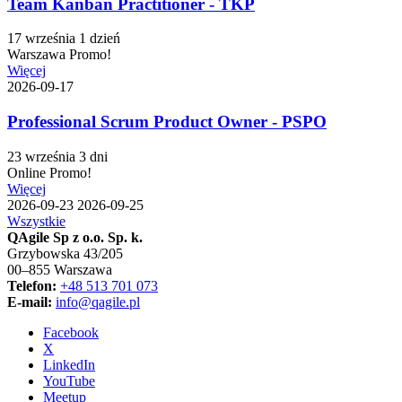
Team Kanban Practitioner - TKP
17 września
1 dzień
Warszawa
Promo!
Więcej
2026-09-17
Professional Scrum Product Owner - PSPO
23 września
3 dni
Online
Promo!
Więcej
2026-09-23
2026-09-25
Wszystkie
QAgile Sp z o.o. Sp. k.
Grzybowska 43/205
00–855 Warszawa
Telefon:
+48 513 701 073
E-mail:
info@qagile.pl
Facebook
X
LinkedIn
YouTube
Meetup