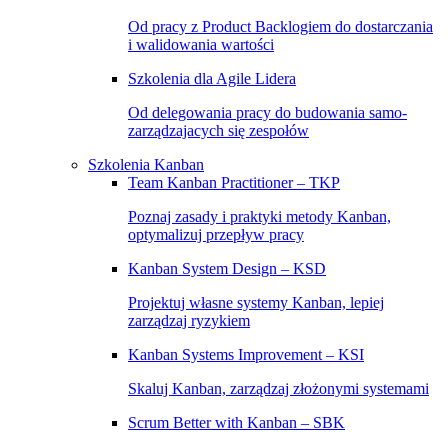
Od pracy z Product Backlogiem do dostarczania
i walidowania wartości
Szkolenia dla Agile Lidera
Od delegowania pracy do budowania samo-
zarządzajacych się zespołów
Szkolenia Kanban
Team Kanban Practitioner – TKP
Poznaj zasady i praktyki metody Kanban,
optymalizuj przepływ pracy
Kanban System Design – KSD
Projektuj własne systemy Kanban, lepiej
zarządzaj ryzykiem
Kanban Systems Improvement – KSI
Skaluj Kanban, zarządzaj złożonymi systemami
Scrum Better with Kanban – SBK