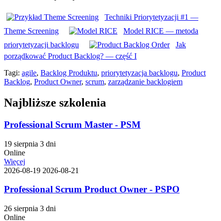
Techniki Priorytetyzacji #1 —
Theme Screening
Model RICE — metoda
priorytetyzacji backlogu
Jak
porządkować Product Backlog? — część I
Tagi:
agile
,
Backlog Produktu
,
priorytetyzacja backlogu
,
Product
Backlog
,
Product Owner
,
scrum
,
zarządzanie backlogiem
Najbliższe szkolenia
Professional Scrum Master - PSM
19 sierpnia
3 dni
Online
Więcej
2026-08-19
2026-08-21
Professional Scrum Product Owner - PSPO
26 sierpnia
3 dni
Online