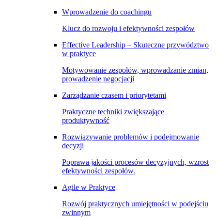
Wprowadzenie do coachingu
Klucz do rozwoju i efektywności zespołów
Effective Leadership – Skuteczne przywództwo
w praktyce
Motywowanie zespołów, wprowadzanie zmian,
prowadzenie negocjacji
Zarządzanie czasem i priorytetami
Praktyczne techniki zwiększające
produktywność
Rozwiązywanie problemów i podejmowanie
decyzji
Poprawa jakości procesów decyzyjnych, wzrost
efektywności zespołów.
Agile w Praktyce
Rozwój praktycznych umiejętności w podejściu
zwinnym