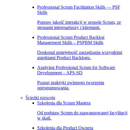
Professional Scrum Facilitation Skills — PSF
Skills
Popraw jakość interakcji w zespole Scrum, ze
stronami interesariuszy i klientami.
Professional Scrum Product Backlog
Management Skills – PSPBM Skills
Doskonal umiejętność zarządzania wszystkimi
aspektami Product Backlogu.
Applying Professional Scrum for Software
Development – APS-SD
Poznaj praktyki zwinnego tworzenia
oprogramowania.
Ścieżki rozwoju
Szkolenia dla Scrum Mastera
Od podstaw Scrum do zaawansowanej facylitacji
w skali.
Szkolenia dla Product Ownera