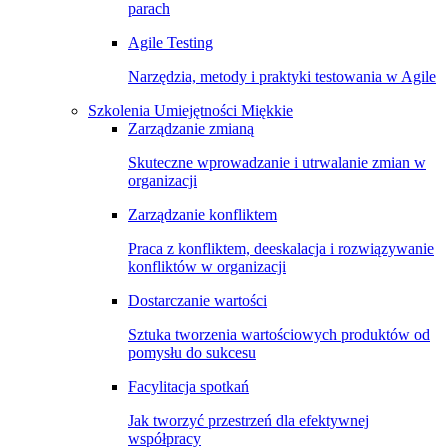
parach
Agile Testing
Narzędzia, metody i praktyki testowania w Agile
Szkolenia Umiejętności Miękkie
Zarządzanie zmianą
Skuteczne wprowadzanie i utrwalanie zmian w
organizacji
Zarządzanie konfliktem
Praca z konfliktem, deeskalacja i rozwiązywanie
konfliktów w organizacji
Dostarczanie wartości
Sztuka tworzenia wartościowych produktów od
pomysłu do sukcesu
Facylitacja spotkań
Jak tworzyć przestrzeń dla efektywnej
współpracy