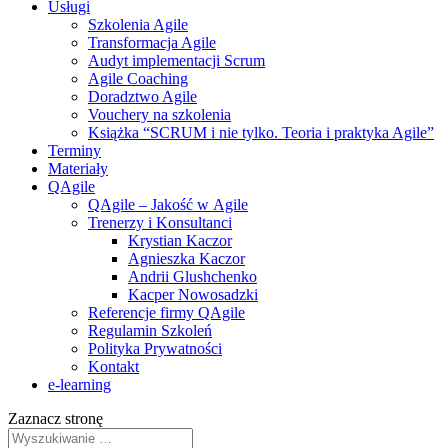
Usługi
Szkolenia Agile
Transformacja Agile
Audyt implementacji Scrum
Agile Coaching
Doradztwo Agile
Vouchery na szkolenia
Książka “SCRUM i nie tylko. Teoria i praktyka Agile”
Terminy
Materiały
QAgile
QAgile – Jakość w Agile
Trenerzy i Konsultanci
Krystian Kaczor
Agnieszka Kaczor
Andrii Glushchenko
Kacper Nowosadzki
Referencje firmy QAgile
Regulamin Szkoleń
Polityka Prywatności
Kontakt
e‑learning
Zaznacz stronę