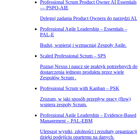
Professional Scrum Product Owner AI Essentials
— PSPO-AIE
Deleguj zadania Product Ownera do narzędzi AI.
Professional Agile Leadership – Essentials –
PAL‑E
Buduj, wspieraj i wzmacniaj Zespoły Agile.
Scaled Professional Scrum – SPS
Poznaj Nexus i naucz się praktyk potrzebnych do
dostarczenia jednego produktu przez wiele
Zespołów Scrum .
Professional Scrum with Kanban – PSK
Zrozum, w jaki sposób przepływ pracy (flow)
wspiera zespoły Scrum.
Professional Agile Leadership – Evidence-Based
Management – PAL-EBM
Ulepszaj wyniki, zdolności i rezultaty organizacji
dzięki podejściu opartemu na danych.