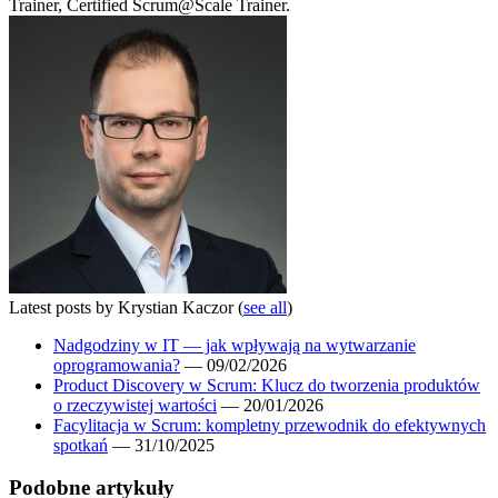
Trainer, Certified Scrum@Scale Trainer.
Latest posts by Krystian Kaczor
(
see all
)
Nadgodziny w IT — jak wpływają na wytwarzanie
oprogramowania?
— 09/02/2026
Product Discovery w Scrum: Klucz do tworzenia produktów
o rzeczywistej wartości
— 20/01/2026
Facylitacja w Scrum: kompletny przewodnik do efektywnych
spotkań
— 31/10/2025
Podobne artykuły