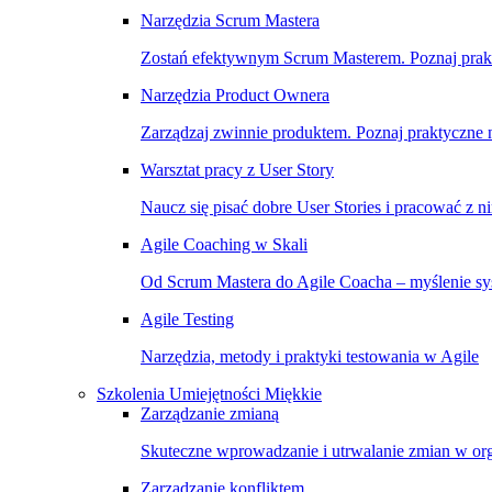
Narzędzia Scrum Mastera
Zostań efektywnym Scrum Masterem. Poznaj prakty
Narzędzia Product Ownera
Zarządzaj zwinnie produktem. Poznaj praktyczne na
Warsztat pracy z User Story
Naucz się pisać dobre User Stories i pracować z n
Agile Coaching w Skali
Od Scrum Mastera do Agile Coacha – myślenie sys
Agile Testing
Narzędzia, metody i praktyki testowania w Agile
Szkolenia Umiejętności Miękkie
Zarządzanie zmianą
Skuteczne wprowadzanie i utrwalanie zmian w org
Zarządzanie konfliktem