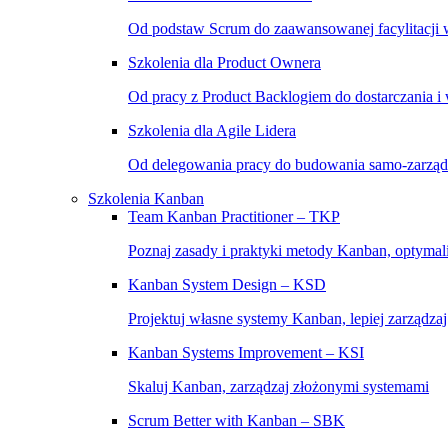
Od podstaw Scrum do zaawansowanej facylitacji w
Szkolenia dla Product Ownera
Od pracy z Product Backlogiem do dostarczania i
Szkolenia dla Agile Lidera
Od delegowania pracy do budowania samo-zarząd
Szkolenia Kanban
Team Kanban Practitioner – TKP
Poznaj zasady i praktyki metody Kanban, optymal
Kanban System Design – KSD
Projektuj własne systemy Kanban, lepiej zarządza
Kanban Systems Improvement – KSI
Skaluj Kanban, zarządzaj złożonymi systemami
Scrum Better with Kanban – SBK