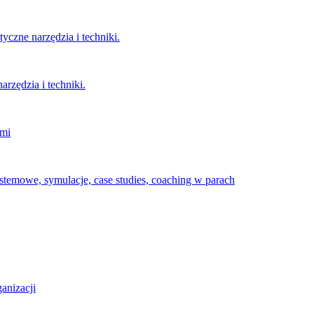
czne narzędzia i techniki.
rzędzia i techniki.
imi
temowe, symulacje, case studies, coaching w parach
anizacji