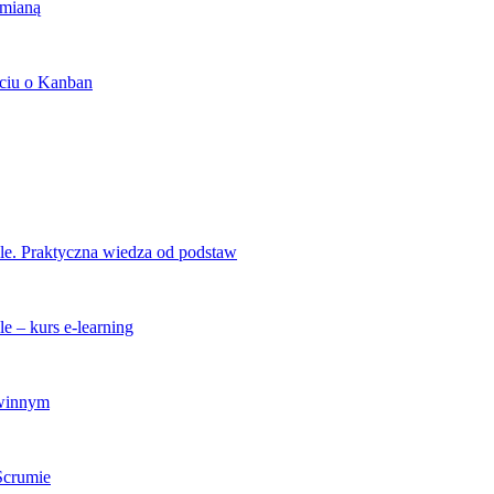
zmianą
ciu o Kanban
ile. Praktyczna wiedza od podstaw
e – kurs e-learning
zwinnym
 Scrumie