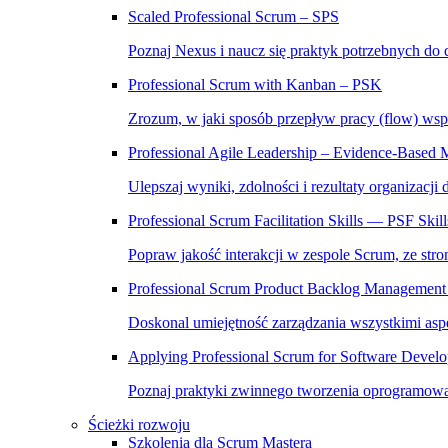
Scaled Professional Scrum – SPS
Poznaj Nexus i naucz się praktyk potrzebnych do 
Professional Scrum with Kanban – PSK
Zrozum, w jaki sposób przepływ pracy (flow) wsp
Professional Agile Leadership – Evidence-Bas
Ulepszaj wyniki, zdolności i rezultaty organizacji
Professional Scrum Facilitation Skills — PSF Skill
Popraw jakość interakcji w zespole Scrum, ze stron
Professional Scrum Product Backlog Management 
Doskonal umiejętność zarządzania wszystkimi asp
Applying Professional Scrum for Software Deve
Poznaj praktyki zwinnego tworzenia oprogramowa
Ścieżki rozwoju
Szkolenia dla Scrum Mastera