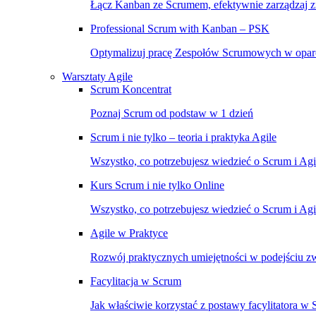
Łącz Kanban ze Scrumem, efektywnie zarządzaj 
Professional Scrum with Kanban – PSK
Optymalizuj pracę Zespołów Scrumowych w opar
Warsztaty Agile
Scrum Koncentrat
Poznaj Scrum od podstaw w 1 dzień
Scrum i nie tylko – teoria i praktyka Agile
Wszystko, co potrzebujesz wiedzieć o Scrum i Ag
Kurs Scrum i nie tylko Online
Wszystko, co potrzebujesz wiedzieć o Scrum i Agil
Agile w Praktyce
Rozwój praktycznych umiejętności w podejściu 
Facylitacja w Scrum
Jak właściwie korzystać z postawy facylitatora w