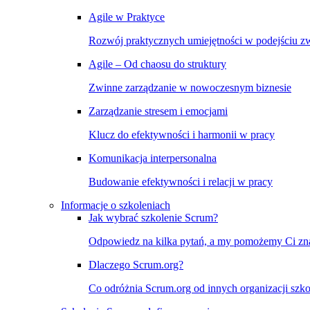
Agile w Praktyce
Rozwój praktycznych umiejętności w podejściu 
Agile – Od chaosu do struktury
Zwinne zarządzanie w nowoczesnym biznesie
Zarządzanie stresem i emocjami
Klucz do efektywności i harmonii w pracy
Komunikacja interpersonalna
Budowanie efektywności i relacji w pracy
Informacje o szkoleniach
Jak wybrać szkolenie Scrum?
Odpowiedz na kilka pytań, a my pomożemy Ci znal
Dlaczego Scrum.org?
Co odróżnia Scrum.org od innych organizacji szko