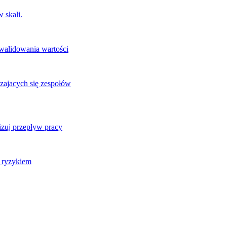
 skali.
 walidowania wartości
zajacych się zespołów
izuj przepływ pracy
j ryzykiem