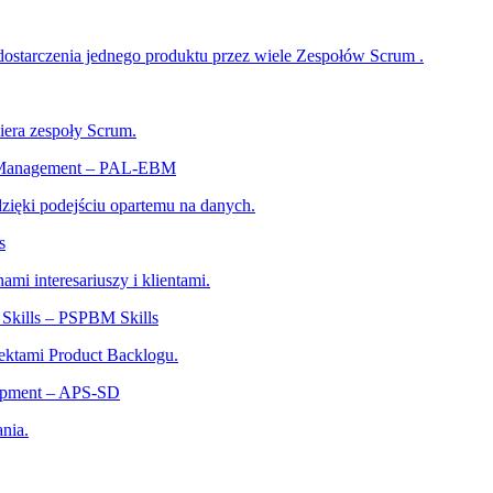
dostarczenia jednego produktu przez wiele Zespołów Scrum .
iera zespoły Scrum.
ed Management – PAL-EBM
 dzięki podejściu opartemu na danych.
s
ami interesariuszy i klientami.
Skills – PSPBM Skills
ektami Product Backlogu.
lopment – APS-SD
nia.