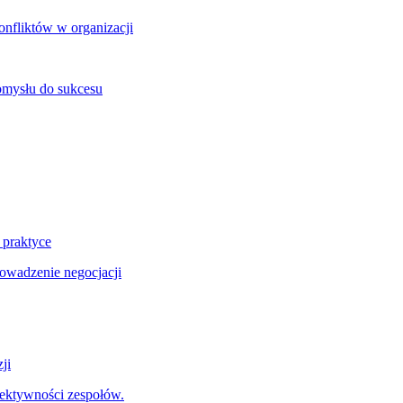
onfliktów w organizacji
omysłu do sukcesu
 praktyce
wadzenie negocjacji
ji
fektywności zespołów.