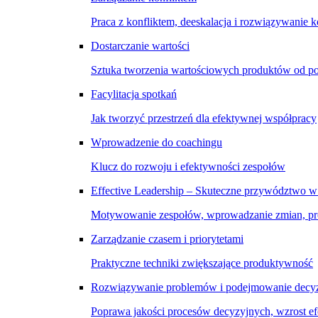
Praca z konfliktem, deeskalacja i rozwiązywanie k
Dostarczanie wartości
Sztuka tworzenia wartościowych produktów od p
Facylitacja spotkań
Jak tworzyć przestrzeń dla efektywnej współpracy
Wprowadzenie do coachingu
Klucz do rozwoju i efektywności zespołów
Effective Leadership – Skuteczne przywództwo w
Motywowanie zespołów, wprowadzanie zmian, pro
Zarządzanie czasem i priorytetami
Praktyczne techniki zwiększające produktywność
Rozwiązywanie problemów i podejmowanie decyz
Poprawa jakości procesów decyzyjnych, wzrost e