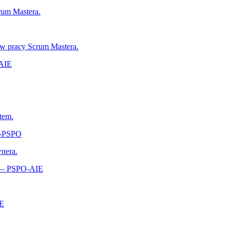
rum Mastera.
 w pracy Scrum Mastera.
-AIE
tem.
A‑PSPO
wnera.
s — PSPO-AIE
‑E