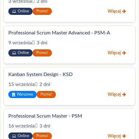
3 września
2 dni
Więcej
Online
Promo!
Professional Scrum Master Advanced - PSM-A
9 września
3 dni
Więcej
Online
Promo!
Kanban System Design - KSD
15 września
2 dni
Więcej
Warszawa
Promo!
Professional Scrum Master - PSM
16 września
3 dni
Więcej
Online
Promo!