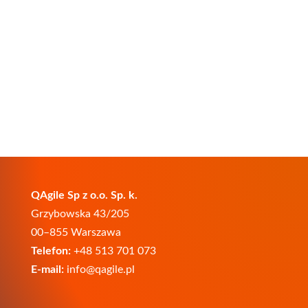
QAgile Sp z o.o. Sp. k.
Grzybowska 43/205
00–855 Warszawa
Telefon:
+48 513 701 073
E-mail:
info@qagile.pl