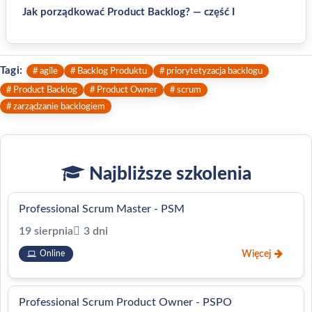
Jak porządkować Product Backlog? — część I
Tagi:
agile
Backlog Produktu
priorytetyzacja backlogu
Product Backlog
Product Owner
scrum
zarządzanie backlogiem
Najbliższe szkolenia
Professional Scrum Master - PSM
19 sierpnia
3 dni
Więcej
Online
Professional Scrum Product Owner - PSPO