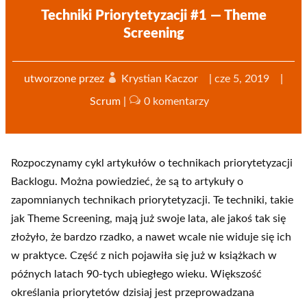
Techniki Priorytetyzacji #1 — Theme
Screening
utworzone przez
Krystian Kaczor
|
cze 5, 2019
|
Scrum
|
0 komentarzy
Rozpoczynamy cykl artykułów o technikach priorytetyzacji
Backlogu. Można powiedzieć, że są to artykuły o
zapomnianych technikach priorytetyzacji. Te techniki, takie
jak Theme Screening, mają już swoje lata, ale jakoś tak się
złożyło, że bardzo rzadko, a nawet wcale nie widuje się ich
w praktyce. Część z nich pojawiła się już w książkach w
późnych latach 90-tych ubiegłego wieku. Większość
określania priorytetów dzisiaj jest przeprowadzana