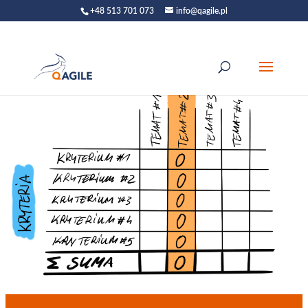
+48 513 701 073
info@qagile.pl