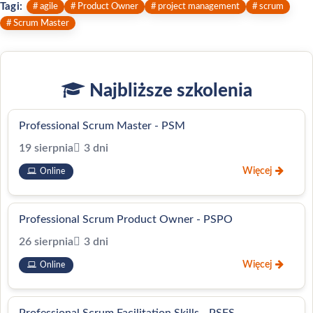
Tagi:
agile
Product Owner
project management
scrum
Scrum Master
Najbliższe szkolenia
Professional Scrum Master - PSM
19 sierpnia
3 dni
Więcej
Online
Professional Scrum Product Owner - PSPO
26 sierpnia
3 dni
Więcej
Online