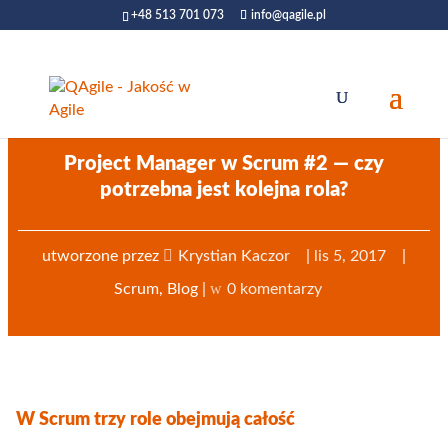
+48 513 701 073
info@qagile.pl
Project Manager w Scrum #2 — czy
potrzebna jest kolejna rola?
utworzone przez
Krystian Kaczor
|
lis 5, 2017
|
Scrum
,
Blog
|
0 komentarzy
W Scrum trzy role obejmują całość