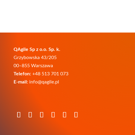
QAgile Sp z o.o. Sp. k.
Grzybowska 43/205
00–855 Warszawa
Telefon:
+48 513 701 073
E-mail:
info@qagile.pl