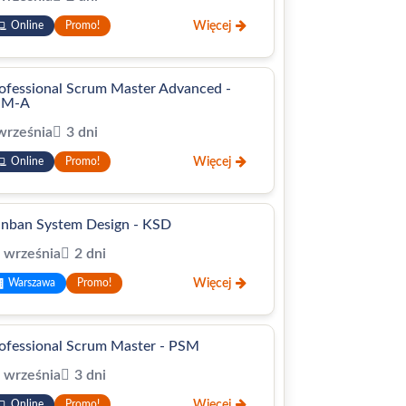
Więcej
Online
Promo!
ofessional Scrum Master Advanced -
SM-A
września
3 dni
Więcej
Online
Promo!
nban System Design - KSD
 września
2 dni
Więcej
Warszawa
Promo!
ofessional Scrum Master - PSM
 września
3 dni
Więcej
Online
Promo!