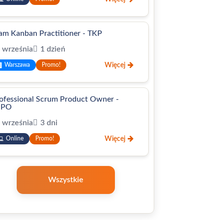
am Kanban Practitioner - TKP
 września
1 dzień
Więcej
Warszawa
Promo!
ofessional Scrum Product Owner -
SPO
 września
3 dni
Więcej
Online
Promo!
Wszystkie