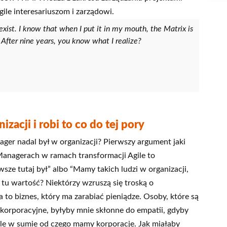
le interesariuszom i zarządowi.
exist. I know that when I put it in my mouth, the Matrix is
s. After nine years, you know what I realize?
zacji i robi to co do tej pory
ager nadal był w organizacji? Pierwszy argument jaki
Managerach w ramach transformacji Agile to
ze tutaj był” albo “Mamy takich ludzi w organizacji,
 tu wartość? Niektórzy wzruszą się troską o
 to biznes, który ma zarabiać pieniądze. Osoby, które są
korporacyjne, byłyby mnie skłonne do empatii, gdyby
 Ale w sumie od czego mamy korporacje. Jak miałaby