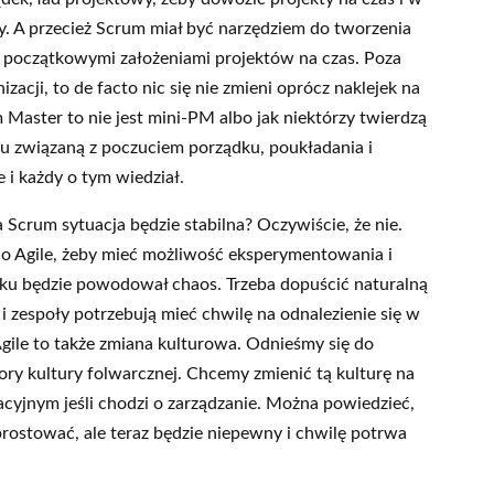
y. A przecież Scrum miał być narzędziem do tworzenia
 początkowymi założeniami projektów na czas. Poza
zacji, to de facto nic się nie zmieni oprócz naklejek na
Master to nie jest mini-PM albo jak niektórzy twierdzą
tu związaną z poczuciem porządku, poukładania i
e i każdy o tym wiedział.
 Scrum sytuacja będzie stabilna? Oczywiście, że nie.
do Agile, żeby mieć możliwość eksperymentowania i
tku będzie powodował chaos. Trzeba dopuścić naturalną
i zespoły potrzebują mieć chwilę na odnalezienie się w
ile to także zmiana kulturowa. Odnieśmy się do
ry kultury folwarcznej. Chcemy zmienić tą kulturę na
acyjnym jeśli chodzi o zarządzanie. Można powiedzieć,
rostować, ale teraz będzie niepewny i chwilę potrwa