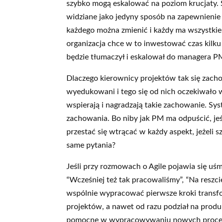
szybko mogą eskalować na poziom krucjaty. 
widziane jako jedyny sposób na zapewnienie
każdego można zmienić i każdy ma wszystkie n
organizacja chce w to inwestować czas kilku 
będzie tłumaczył i eskalował do managera PM
Dlaczego kierownicy projektów tak się zachow
wyedukowani i tego się od nich oczekiwało w
wspierają i nagradzają takie zachowanie. 
zachowania. Bo niby jak PM ma odpuścić, jeś
przestać się wtrącać w każdy aspekt, jeżeli
same pytania?
Jeśli przy rozmowach o Agile pojawia się uś
“Wcześniej też tak pracowaliśmy”, “Na reszci
wspólnie wypracować pierwsze kroki transf
projektów, a nawet od razu podział na prod
pomocne w wypracowywaniu nowych procesów