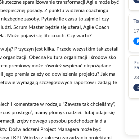
Skuteczne sparaliżowanie transformacji Agile może być
 bezpiecznej posady. Z punktu widzenia coachingu
iezbędne zasoby. Pytanie ile czasu to zajmie i czy
Te
ludzi. Scrum Master będzie się użerał, Agile Coach
17
a. Może pojawi się life coach. Czy warto?
ują? Przyczyn jest kilka. Przede wszystkim tak zostali
 organizacji. Obecna kultura organizacji i środowisko
Pr
System premiowy może również wspierać niepożądane
P
li jego premia zależy od dowiezienia projektu? Jak ma
23
 szefowie wymagają szczegółowych raportów i zadają te
miech i komentarze w rodzaju “Zawsze tak chcieliśmy”,
e coś prostego”, mamy płomyk nadziei. Tutaj udaje się
ormacji, zręby nowego sposobu podchodzenia dla
ukty. Doświadczeni Project Managera może być
 i KPI. Wiedza z zakresu zarządzania projektami