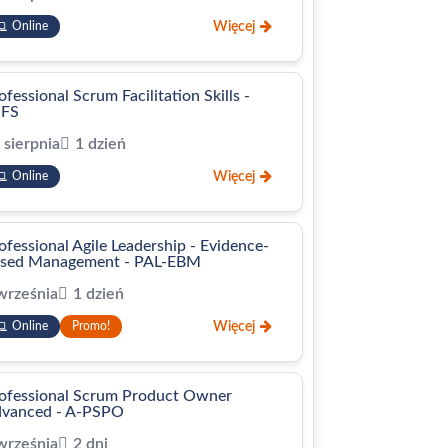
Więcej
Online
ofessional Scrum Facilitation Skills -
SFS
 sierpnia
1 dzień
Więcej
Online
ofessional Agile Leadership - Evidence-
sed Management - PAL-EBM
września
1 dzień
Więcej
Online
Promo!
ofessional Scrum Product Owner
vanced - A-PSPO
września
2 dni