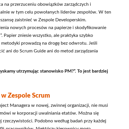
ąca na przerzuceniu obowiązków zarządczych i
alnie w tym celu powołanych liderów zespołów. W ten
szansę zaistnieć w Zespole Developerskim.
lenia nowych procesów na papierze i skodyfikowanie
u”. Papier zniesie wszystko, ale praktyka szybko
 metodyki prowadzą na drogę bez odwrotu. Jeśli
cić ani do Scrum Guide ani do metod zarządzania
zyskamy utrzymując stanowisko PM?”. To jest bardziej
ę w Zespole Scrum
roject Managera w nowej, zwinnej organizacji, nie musi
ię mówi w korporacji uwalniania etatów. Można się
j rzeczywistości. Podobno według badań przy każdej
30% pracowników. Niektórzy kierownicy mogą