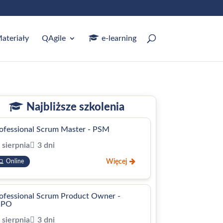
ateriały
QAgile
e‑learning
Najbliższe szkolenia
ofessional Scrum Master - PSM
 sierpnia
3 dni
Więcej
Online
ofessional Scrum Product Owner -
SPO
 sierpnia
3 dni