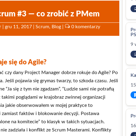
crum #3 — co zrobić z PMem
r
|
gru 11, 2017
|
Scrum
,
Blog
|
0 komentarzy
Pr
P
9 
je się do Agile?
ać czy dany Project Manager dobrze rokuje do Agile? Po
Ka
 Jeśli pojawia się grymas twarzy, to szkoda czasu. Jeśli
15
e “Ja się z tym nie zgadzam”, “Ludzie sami nie potrafią
takimi poglądami w krajobraz zwinnej organizacji
ia jakie obserwowałem w mojej praktyce to
i zamiast faktów i blokowanie decyzji. Postawa
Pr
alone na komitecie” to klasyk w takich sytuacjach.
16
ie zadziała i konflikt ze Scrum Masterami. Konflikty