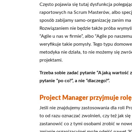
Często pojawia się tutaj dysfunkcja polegaj
raportowych na Scrum Masterów, albo specj
sposób zabijamy samo-organizację zanim ma 
Rozwiązaniem nie będzie także próba wymyś
“Agile u nas w firmie”, albo “Agile po naszem
weryfikuje takie pomysły. Tego typu domowe
metodyka nie działa, to nie możemy się zwró
projektami.
Trzeba sobie zadać pytanie “A jaką wartość 
pytanie “po co?”, a nie “dlaczego?”.
Project Manager przyjmuje rol
Jeśli nie znajdujemy zastosowania dla roli P
to od razu oznaczać zwolnień, czy też jak s
zastanowić co z tymi osobami zrobić w nowe
zmianie organizacyjnej może odejść nawet 