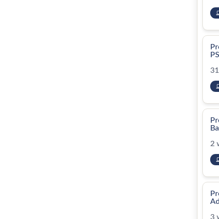
Pr
P
31
Pr
Ba
2 
Pr
Ad
3 