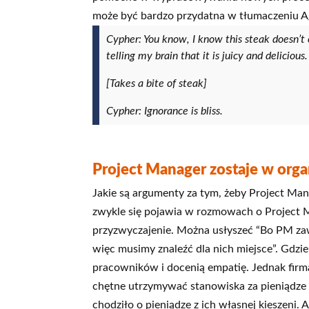
może być bardzo przydatna w tłumaczeniu Agi
Cypher: You know, I know this steak doesn’t 
telling my brain that it is juicy and deliciou
[Takes a bite of steak]
Cypher: Ignorance is bliss.
Project Manager zostaje w organi
Jakie są argumenty za tym, żeby Project Man
zwykle się pojawia w rozmowach o Project 
przyzwyczajenie. Można usłyszeć “Bo PM zaws
więc musimy znaleźć dla nich miejsce”. Gdzie
pracowników i docenią empatię. Jednak firma
chętne utrzymywać stanowiska za pieniądze 
chodziło o pieniądze z ich własnej kieszeni.