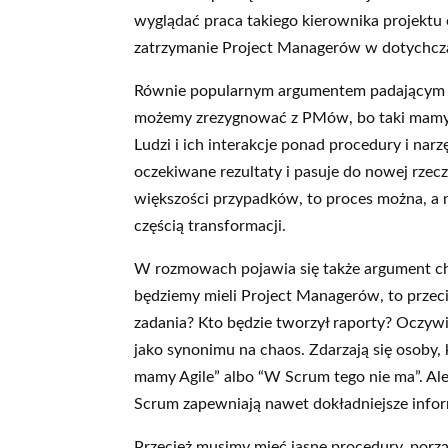
wyglądać praca takiego kierownika projektu
zatrzymanie Project Managerów w dotychcza
Równie popularnym argumentem padającym ze
możemy zrezygnować z PMów, bo taki mamy 
Ludzi i ich interakcje ponad procedury i nar
oczekiwane rezultaty i pasuje do nowej rzecz
większości przypadków, to proces można, a 
częścią transformacji.
W rozmowach pojawia się także argument ch
będziemy mieli Project Managerów, to przecie
zadania? Kto będzie tworzył raporty? Oczywiś
jako synonimu na chaos. Zdarzają się osoby,
mamy Agile” albo “W Scrum tego nie ma”. Ale ni
Scrum zapewniają nawet dokładniejsze infor
Przecież musimy mieć jasne procedury, porzą