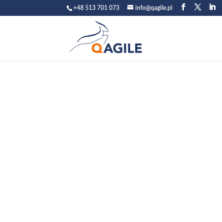
+48 513 701 073
info@qagile.pl