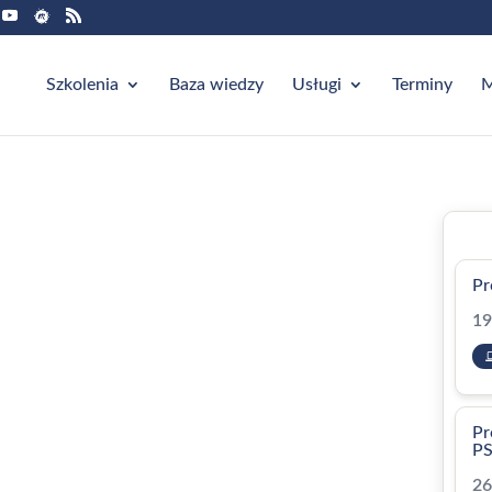
Szkolenia
Baza wiedzy
Usługi
Terminy
M
Pr
19
Pr
P
26