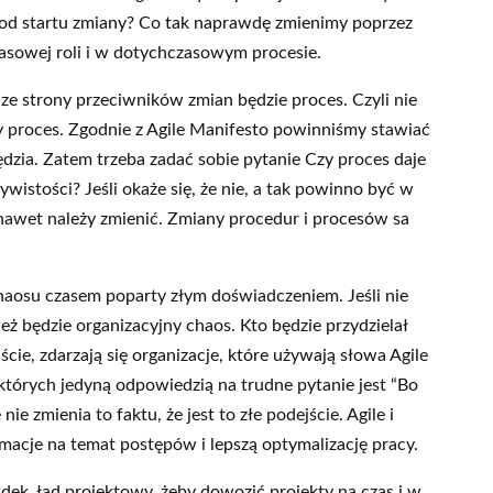
 od startu zmiany? Co tak naprawdę zmienimy poprzez
sowej roli i w dotychczasowym procesie.
 strony przeciwników zmian będzie proces. Czyli nie
proces. Zgodnie z Agile Manifesto powinniśmy stawiać
zędzia. Zatem trzeba zadać sobie pytanie Czy proces daje
ywistości? Jeśli okaże się, że nie, a tak powinno być w
nawet należy zmienić. Zmiany procedur i procesów sa
aosu czasem poparty złym doświadczeniem. Jeśli nie
ż będzie organizacyjny chaos. Kto będzie przydzielał
cie, zdarzają się organizacje, które używają słowa Agile
 których jedyną odpowiedzią na trudne pytanie jest “Bo
e zmienia to faktu, że jest to złe podejście. Agile i
macje na temat postępów i lepszą optymalizację pracy.
dek, ład projektowy, żeby dowozić projekty na czas i w