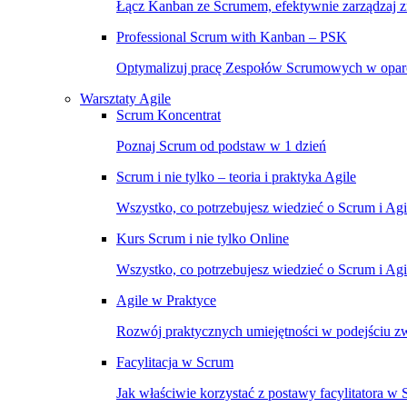
Łącz Kanban ze Scrumem, efektywnie zarządzaj 
Professional Scrum with Kanban – PSK
Optymalizuj pracę Zespołów Scrumowych w opar
Warsztaty Agile
Scrum Koncentrat
Poznaj Scrum od podstaw w 1 dzień
Scrum i nie tylko – teoria i praktyka Agile
Wszystko, co potrzebujesz wiedzieć o Scrum i Ag
Kurs Scrum i nie tylko Online
Wszystko, co potrzebujesz wiedzieć o Scrum i Agil
Agile w Praktyce
Rozwój praktycznych umiejętności w podejściu 
Facylitacja w Scrum
Jak właściwie korzystać z postawy facylitatora w