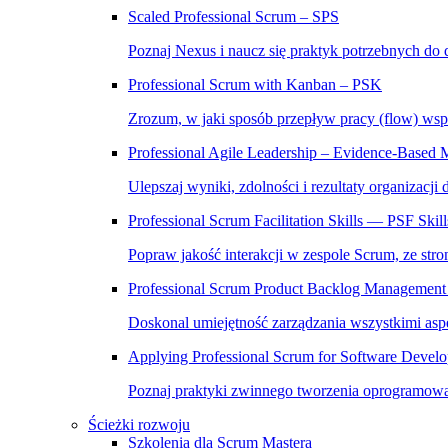
Scaled Professional Scrum – SPS
Poznaj Nexus i naucz się praktyk potrzebnych do 
Professional Scrum with Kanban – PSK
Zrozum, w jaki sposób przepływ pracy (flow) wsp
Professional Agile Leadership – Evidence-Bas
Ulepszaj wyniki, zdolności i rezultaty organizacji
Professional Scrum Facilitation Skills — PSF Skill
Popraw jakość interakcji w zespole Scrum, ze stron
Professional Scrum Product Backlog Management 
Doskonal umiejętność zarządzania wszystkimi asp
Applying Professional Scrum for Software Deve
Poznaj praktyki zwinnego tworzenia oprogramowa
Ścieżki rozwoju
Szkolenia dla Scrum Mastera