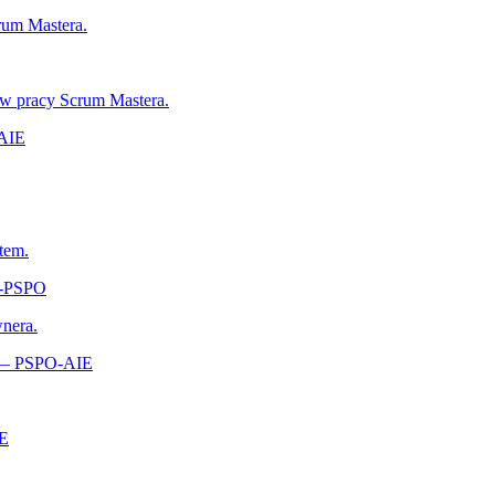
rum Mastera.
 w pracy Scrum Mastera.
-AIE
tem.
A‑PSPO
wnera.
s — PSPO-AIE
‑E