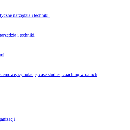
czne narzędzia i techniki.
rzędzia i techniki.
imi
temowe, symulacje, case studies, coaching w parach
anizacji