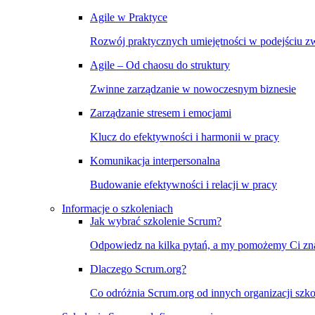
Agile w Praktyce
Rozwój praktycznych umiejętności w podejściu 
Agile – Od chaosu do struktury
Zwinne zarządzanie w nowoczesnym biznesie
Zarządzanie stresem i emocjami
Klucz do efektywności i harmonii w pracy
Komunikacja interpersonalna
Budowanie efektywności i relacji w pracy
Informacje o szkoleniach
Jak wybrać szkolenie Scrum?
Odpowiedz na kilka pytań, a my pomożemy Ci znal
Dlaczego Scrum.org?
Co odróżnia Scrum.org od innych organizacji szko