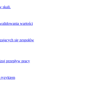
 skali.
 walidowania wartości
zajacych się zespołów
izuj przepływ pracy
j ryzykiem