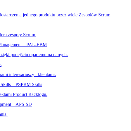
dostarczenia jednego produktu przez wiele Zespołów Scrum .
iera zespoły Scrum.
ed Management – PAL-EBM
 dzięki podejściu opartemu na danych.
s
ami interesariuszy i klientami.
Skills – PSPBM Skills
ektami Product Backlogu.
lopment – APS-SD
nia.