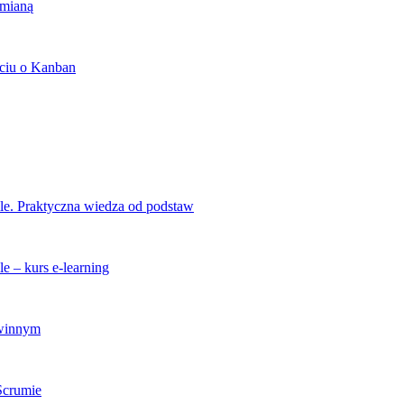
zmianą
ciu o Kanban
ile. Praktyczna wiedza od podstaw
e – kurs e-learning
zwinnym
 Scrumie