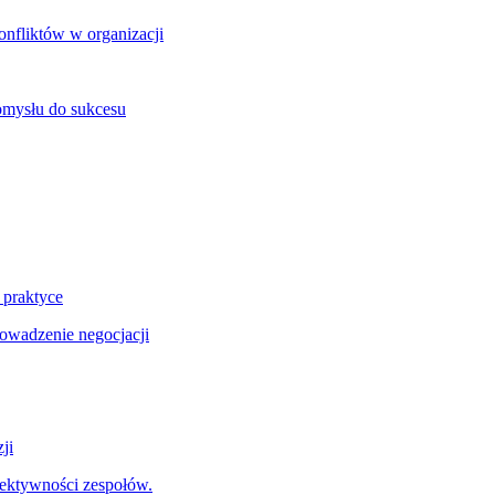
onfliktów w organizacji
omysłu do sukcesu
 praktyce
wadzenie negocjacji
ji
fektywności zespołów.