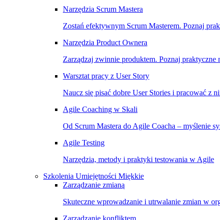
Narzędzia Scrum Mastera
Zostań efektywnym Scrum Masterem. Poznaj prakty
Narzędzia Product Ownera
Zarządzaj zwinnie produktem. Poznaj praktyczne na
Warsztat pracy z User Story
Naucz się pisać dobre User Stories i pracować z n
Agile Coaching w Skali
Od Scrum Mastera do Agile Coacha – myślenie sys
Agile Testing
Narzędzia, metody i praktyki testowania w Agile
Szkolenia Umiejętności Miękkie
Zarządzanie zmianą
Skuteczne wprowadzanie i utrwalanie zmian w org
Zarządzanie konfliktem