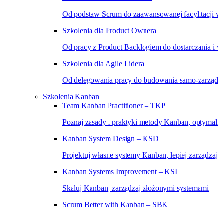
Od podstaw Scrum do zaawansowanej facylitacji w
Szkolenia dla Product Ownera
Od pracy z Product Backlogiem do dostarczania i
Szkolenia dla Agile Lidera
Od delegowania pracy do budowania samo-zarząd
Szkolenia Kanban
Team Kanban Practitioner – TKP
Poznaj zasady i praktyki metody Kanban, optymal
Kanban System Design – KSD
Projektuj własne systemy Kanban, lepiej zarządza
Kanban Systems Improvement – KSI
Skaluj Kanban, zarządzaj złożonymi systemami
Scrum Better with Kanban – SBK