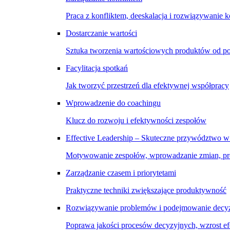
Praca z konfliktem, deeskalacja i rozwiązywanie k
Dostarczanie wartości
Sztuka tworzenia wartościowych produktów od p
Facylitacja spotkań
Jak tworzyć przestrzeń dla efektywnej współpracy
Wprowadzenie do coachingu
Klucz do rozwoju i efektywności zespołów
Effective Leadership – Skuteczne przywództwo w
Motywowanie zespołów, wprowadzanie zmian, pro
Zarządzanie czasem i priorytetami
Praktyczne techniki zwiększające produktywność
Rozwiązywanie problemów i podejmowanie decyz
Poprawa jakości procesów decyzyjnych, wzrost e