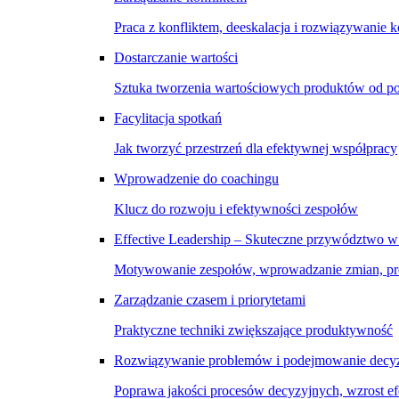
Praca z konfliktem, deeskalacja i rozwiązywanie k
Dostarczanie wartości
Sztuka tworzenia wartościowych produktów od p
Facylitacja spotkań
Jak tworzyć przestrzeń dla efektywnej współpracy
Wprowadzenie do coachingu
Klucz do rozwoju i efektywności zespołów
Effective Leadership – Skuteczne przywództwo w
Motywowanie zespołów, wprowadzanie zmian, pro
Zarządzanie czasem i priorytetami
Praktyczne techniki zwiększające produktywność
Rozwiązywanie problemów i podejmowanie decyz
Poprawa jakości procesów decyzyjnych, wzrost e