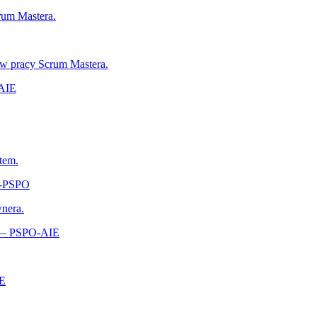
rum Mastera.
 w pracy Scrum Mastera.
-AIE
tem.
A‑PSPO
wnera.
s — PSPO-AIE
‑E