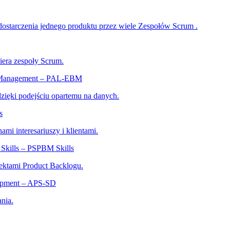
dostarczenia jednego produktu przez wiele Zespołów Scrum .
iera zespoły Scrum.
ed Management – PAL-EBM
 dzięki podejściu opartemu na danych.
s
ami interesariuszy i klientami.
Skills – PSPBM Skills
ektami Product Backlogu.
lopment – APS-SD
nia.