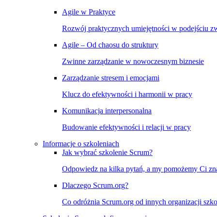
Agile w Praktyce
Rozwój praktycznych umiejętności w podejściu 
Agile – Od chaosu do struktury
Zwinne zarządzanie w nowoczesnym biznesie
Zarządzanie stresem i emocjami
Klucz do efektywności i harmonii w pracy
Komunikacja interpersonalna
Budowanie efektywności i relacji w pracy
Informacje o szkoleniach
Jak wybrać szkolenie Scrum?
Odpowiedz na kilka pytań, a my pomożemy Ci znal
Dlaczego Scrum.org?
Co odróżnia Scrum.org od innych organizacji szko