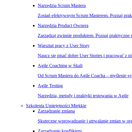
Narzędzia Scrum Mastera
Zostań efektywnym Scrum Masterem. Poznaj prakty
Narzędzia Product Ownera
Zarządzaj zwinnie produktem. Poznaj praktyczne na
Warsztat pracy z User Story
Naucz się pisać dobre User Stories i pracować z n
Agile Coaching w Skali
Od Scrum Mastera do Agile Coacha – myślenie sys
Agile Testing
Narzędzia, metody i praktyki testowania w Agile
Szkolenia Umiejętności Miękkie
Zarządzanie zmianą
Skuteczne wprowadzanie i utrwalanie zmian w org
Zarządzanie konfliktem