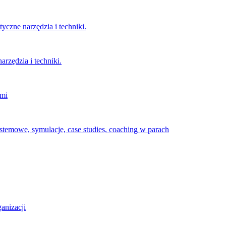
czne narzędzia i techniki.
rzędzia i techniki.
imi
temowe, symulacje, case studies, coaching w parach
anizacji