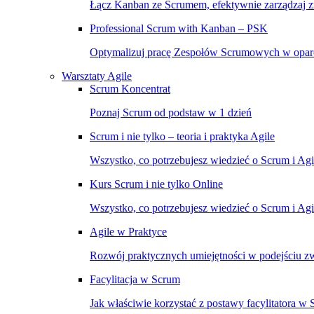
Łącz Kanban ze Scrumem, efektywnie zarządzaj 
Professional Scrum with Kanban – PSK
Optymalizuj pracę Zespołów Scrumowych w opar
Warsztaty Agile
Scrum Koncentrat
Poznaj Scrum od podstaw w 1 dzień
Scrum i nie tylko – teoria i praktyka Agile
Wszystko, co potrzebujesz wiedzieć o Scrum i Ag
Kurs Scrum i nie tylko Online
Wszystko, co potrzebujesz wiedzieć o Scrum i Agil
Agile w Praktyce
Rozwój praktycznych umiejętności w podejściu 
Facylitacja w Scrum
Jak właściwie korzystać z postawy facylitatora w