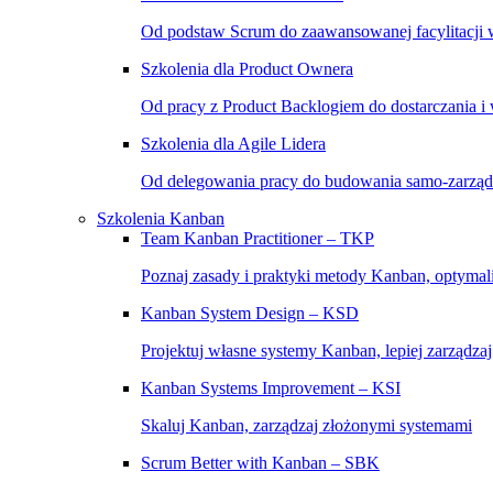
Od podstaw Scrum do zaawansowanej facylitacji w
Szkolenia dla Product Ownera
Od pracy z Product Backlogiem do dostarczania i
Szkolenia dla Agile Lidera
Od delegowania pracy do budowania samo-zarząd
Szkolenia Kanban
Team Kanban Practitioner – TKP
Poznaj zasady i praktyki metody Kanban, optymal
Kanban System Design – KSD
Projektuj własne systemy Kanban, lepiej zarządza
Kanban Systems Improvement – KSI
Skaluj Kanban, zarządzaj złożonymi systemami
Scrum Better with Kanban – SBK