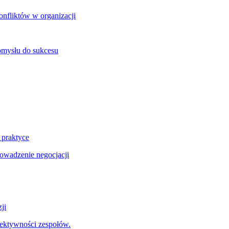
onfliktów w organizacji
omysłu do sukcesu
 praktyce
wadzenie negocjacji
ji
fektywności zespołów.