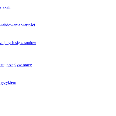
 skali.
 walidowania wartości
zajacych się zespołów
izuj przepływ pracy
j ryzykiem