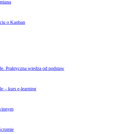
zmianą
ciu o Kanban
ile. Praktyczna wiedza od podstaw
e – kurs e-learning
zwinnym
 Scrumie