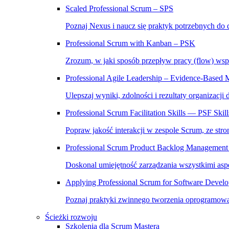
Scaled Professional Scrum – SPS
Poznaj Nexus i naucz się praktyk potrzebnych do 
Professional Scrum with Kanban – PSK
Zrozum, w jaki sposób przepływ pracy (flow) wsp
Professional Agile Leadership – Evidence-Bas
Ulepszaj wyniki, zdolności i rezultaty organizacji
Professional Scrum Facilitation Skills — PSF Skill
Popraw jakość interakcji w zespole Scrum, ze stron
Professional Scrum Product Backlog Management 
Doskonal umiejętność zarządzania wszystkimi asp
Applying Professional Scrum for Software Deve
Poznaj praktyki zwinnego tworzenia oprogramowa
Ścieżki rozwoju
Szkolenia dla Scrum Mastera