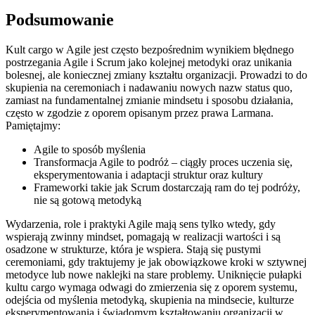
Podsumowanie
Kult cargo w Agile jest często bezpośrednim wynikiem błędnego
postrzegania Agile i Scrum jako kolejnej metodyki oraz unikania
bolesnej, ale koniecznej zmiany kształtu organizacji. Prowadzi to do
skupienia na ceremoniach i nadawaniu nowych nazw status quo,
zamiast na fundamentalnej zmianie mindsetu i sposobu działania,
często w zgodzie z oporem opisanym przez prawa Larmana.
Pamiętajmy:
Agile to sposób myślenia
Transformacja Agile to podróż – ciągły proces uczenia się,
eksperymentowania i adaptacji struktur oraz kultury
Frameworki takie jak Scrum dostarczają ram do tej podróży,
nie są gotową metodyką
Wydarzenia, role i praktyki Agile mają sens tylko wtedy, gdy
wspierają zwinny mindset, pomagają w realizacji wartości i są
osadzone w strukturze, która je wspiera. Stają się pustymi
ceremoniami, gdy traktujemy je jak obowiązkowe kroki w sztywnej
metodyce lub nowe naklejki na stare problemy. Uniknięcie pułapki
kultu cargo wymaga odwagi do zmierzenia się z oporem systemu,
odejścia od myślenia metodyką, skupienia na mindsecie, kulturze
eksperymentowania i świadomym kształtowaniu organizacji w