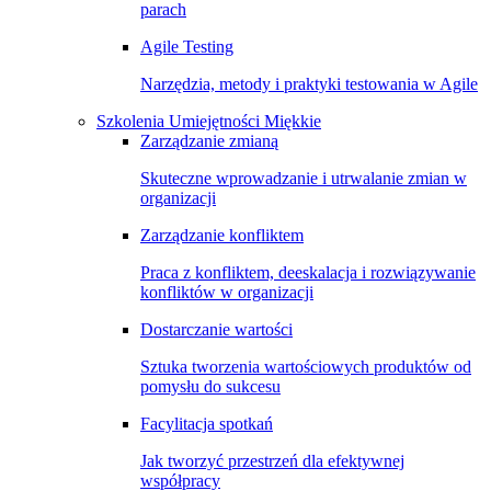
parach
Agile Testing
Narzędzia, metody i praktyki testowania w Agile
Szkolenia Umiejętności Miękkie
Zarządzanie zmianą
Skuteczne wprowadzanie i utrwalanie zmian w
organizacji
Zarządzanie konfliktem
Praca z konfliktem, deeskalacja i rozwiązywanie
konfliktów w organizacji
Dostarczanie wartości
Sztuka tworzenia wartościowych produktów od
pomysłu do sukcesu
Facylitacja spotkań
Jak tworzyć przestrzeń dla efektywnej
współpracy