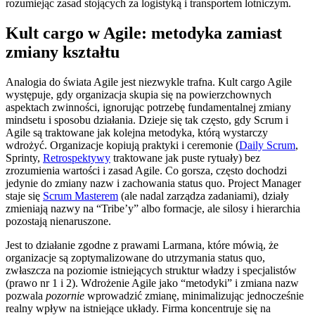
rozumiejąc zasad stojących za logistyką i transportem lotniczym.
Kult cargo w Agile: metodyka zamiast
zmiany kształtu
Analogia do świata Agile jest niezwykle trafna. Kult cargo Agile
występuje, gdy organizacja skupia się na powierzchownych
aspektach zwinności, ignorując potrzebę fundamentalnej zmiany
mindsetu i sposobu działania. Dzieje się tak często, gdy Scrum i
Agile są traktowane jak kolejna metodyka, którą wystarczy
wdrożyć. Organizacje kopiują praktyki i ceremonie (
Daily Scrum
,
Sprinty,
Retrospektywy
traktowane jak puste rytuały) bez
zrozumienia wartości i zasad Agile. Co gorsza, często dochodzi
jedynie do zmiany nazw i zachowania status quo. Project Manager
staje się
Scrum Masterem
(ale nadal zarządza zadaniami), działy
zmieniają nazwy na “Tribe’y” albo formacje, ale silosy i hierarchia
pozostają nienaruszone.
Jest to działanie zgodne z prawami Larmana, które mówią, że
organizacje są zoptymalizowane do utrzymania status quo,
zwłaszcza na poziomie istniejących struktur władzy i specjalistów
(prawo nr 1 i 2). Wdrożenie Agile jako “metodyki” i zmiana nazw
pozwala
pozornie
wprowadzić zmianę, minimalizując jednocześnie
realny wpływ na istniejące układy. Firma koncentruje się na