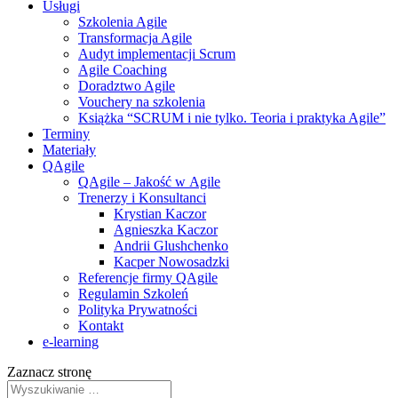
Usługi
Szkolenia Agile
Transformacja Agile
Audyt implementacji Scrum
Agile Coaching
Doradztwo Agile
Vouchery na szkolenia
Książka “SCRUM i nie tylko. Teoria i praktyka Agile”
Terminy
Materiały
QAgile
QAgile – Jakość w Agile
Trenerzy i Konsultanci
Krystian Kaczor
Agnieszka Kaczor
Andrii Glushchenko
Kacper Nowosadzki
Referencje firmy QAgile
Regulamin Szkoleń
Polityka Prywatności
Kontakt
e‑learning
Zaznacz stronę