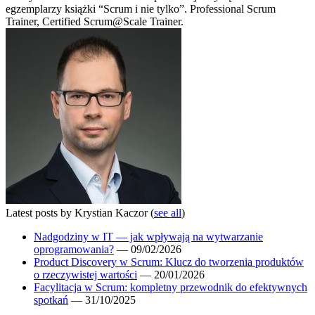
egzemplarzy książki “Scrum i nie tylko”. Professional Scrum
Trainer, Certified Scrum@Scale Trainer.
Latest posts by Krystian Kaczor
(
see all
)
Nadgodziny w IT — jak wpływają na wytwarzanie
oprogramowania?
— 09/02/2026
Product Discovery w Scrum: Klucz do tworzenia produktów
o rzeczywistej wartości
— 20/01/2026
Facylitacja w Scrum: kompletny przewodnik do efektywnych
spotkań
— 31/10/2025