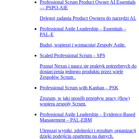
Professional Scrum Product Owner AI Essentials
— PSPO-AIE
Deleguj zadania Product Ownera do narzędzi AI.
Professional Agile Leadership – Essentials –
PAL‑E
Buduj, wspieraj i wzmacniaj Zespoły Agile.
Scaled Professional Scrum – SPS
Poznaj Nexus i naucz się praktyk potrzebnych do
dostarczenia jednego produktu przez wiele
Zespołów Scrum .
Professional Scrum with Kanban – PSK
Zrozum, w jaki sposób przepływ pracy (flow)
wspiera zespoły Scrum.
Professional Agile Leadership – Evidence-Based
Management – PAL-EBM
Ulepszaj wyniki, zdolności i rezultaty organizacji
dzięki podejściu opartemu na danych.