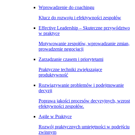
Wprowadzenie do coachingu
Klucz do rozwoju i efektywności zespołów
Effective Leadership – Skuteczne przywództwo
w praktyce
Motywowanie zespołów, wprowadzanie zmian,
prowadzenie negocjacji
Zarządzanie czasem i priorytetami
Praktyczne techniki zwiększające
produktywność
Rozwiązywanie problemów i podejmowanie
decyzji
Poprawa jakości procesów decyzyjnych, wzrost
efektywności zespołów.
Agile w Praktyce
Rozwój praktycznych umiejętności w podejściu
zwinnym