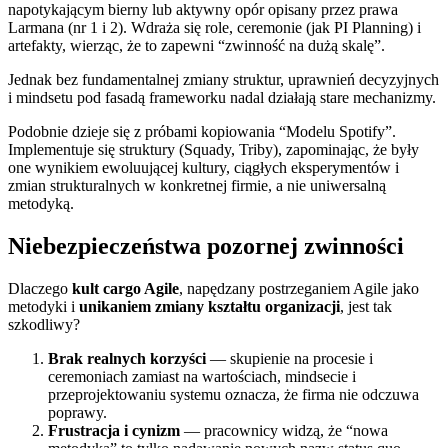
napotykającym bierny lub aktywny opór opisany przez prawa
Larmana (nr 1 i 2). Wdraża się role, ceremonie (jak PI Planning) i
artefakty, wierząc, że to zapewni “zwinność na dużą skalę”.
Jednak bez fundamentalnej zmiany struktur, uprawnień decyzyjnych
i mindsetu pod fasadą frameworku nadal działają stare mechanizmy.
Podobnie dzieje się z próbami kopiowania “Modelu Spotify”.
Implementuje się struktury (Squady, Triby), zapominając, że były
one wynikiem ewoluującej kultury, ciągłych eksperymentów i
zmian strukturalnych w konkretnej firmie, a nie uniwersalną
metodyką.
Niebezpieczeństwa pozornej zwinności
Dlaczego
kult cargo Agile
, napędzany postrzeganiem Agile jako
metodyki i
unikaniem zmiany kształtu organizacji
, jest tak
szkodliwy?
Brak realnych korzyści
— skupienie na procesie i
ceremoniach zamiast na wartościach, mindsecie i
przeprojektowaniu systemu oznacza, że firma nie odczuwa
poprawy.
Frustracja i cynizm
— pracownicy widzą, że “nowa