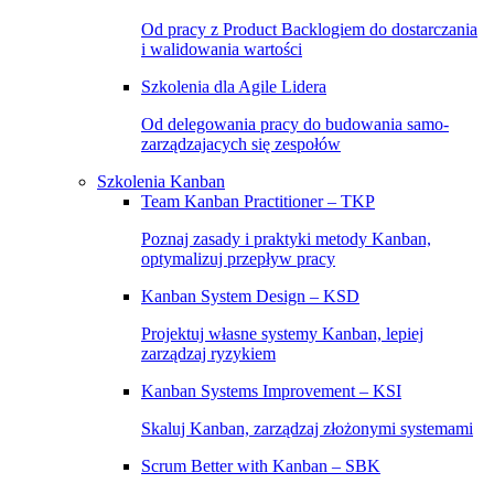
Od pracy z Product Backlogiem do dostarczania
i walidowania wartości
Szkolenia dla Agile Lidera
Od delegowania pracy do budowania samo-
zarządzajacych się zespołów
Szkolenia Kanban
Team Kanban Practitioner – TKP
Poznaj zasady i praktyki metody Kanban,
optymalizuj przepływ pracy
Kanban System Design – KSD
Projektuj własne systemy Kanban, lepiej
zarządzaj ryzykiem
Kanban Systems Improvement – KSI
Skaluj Kanban, zarządzaj złożonymi systemami
Scrum Better with Kanban – SBK