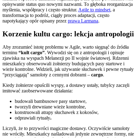
opisywanie status quo nowymi nazwami. To głęboka reorganizacja
myślenia, współpracy i często struktur.
Agile to mindset
, a
transformacja to podróż, ciągły proces adaptacji, często
napotykający opór opisany przez
prawa Larmana
.
Korzenie kultu cargo: lekcja antropologii
Aby zrozumieć istotę problemu w Agile, warto sięgnąć do źródła
terminu
“kult cargo”
. Wywodzi się on z antropologii i opisuje
zjawiska na wyspach Melanezji po II wojnie światowej. Rdzenni
mieszkańcy obserwowali żołnierzy budujących pasy startowe i
wieże kontrolne. Widzieli, jak używanie słuchawek i pewne rytuały
“przyciągają” samoloty z cennymi dobrami –
cargo
.
Kiedy żołnierze opuścili wyspy, a dostawy ustały, tubylcy zaczęli
imitować zaobserwowane działania:
budowali bambusowe pasy startowe,
tworzyli drewniane wieże kontrolne,
konstruowali atrapy słuchawek z kokosów,
odprawiali rytuały
.
Liczyli, że to przywróci magiczne dostawy. Oczywiście samoloty
nie wróciły. Mieszkańcy naśladowali jedynie zewnętrzne formy, nie