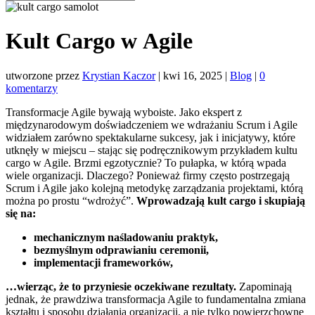
Kult Cargo w Agile
utworzone przez
Krystian Kaczor
|
kwi 16, 2025
|
Blog
|
0
komentarzy
Transformacje Agile bywają wyboiste. Jako ekspert z
międzynarodowym doświadczeniem we wdrażaniu Scrum i Agile
widziałem zarówno spektakularne sukcesy, jak i inicjatywy, które
utknęły w miejscu – stając się podręcznikowym przykładem kultu
cargo w Agile. Brzmi egzotycznie? To pułapka, w którą wpada
wiele organizacji. Dlaczego? Ponieważ firmy często postrzegają
Scrum i Agile jako kolejną metodykę zarządzania projektami, którą
można po prostu “wdrożyć”.
Wprowadzają kult cargo i skupiają
się na:
mechanicznym naśladowaniu praktyk,
bezmyślnym odprawianiu ceremonii,
implementacji frameworków,
…wierząc, że to przyniesie oczekiwane rezultaty.
Zapominają
jednak, że prawdziwa transformacja Agile to fundamentalna zmiana
kształtu i sposobu działania organizacji, a nie tylko powierzchowne