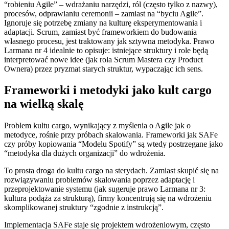
“robieniu Agile” – wdrażaniu narzędzi, ról (często tylko z nazwy),
procesów, odprawianiu ceremonii – zamiast na “byciu Agile”.
Ignoruje się potrzebę zmiany na kulturę eksperymentowania i
adaptacji. Scrum, zamiast być frameworkiem do budowania
własnego procesu, jest traktowany jak sztywna metodyka. Prawo
Larmana nr 4 idealnie to opisuje: istniejące struktury i role będą
interpretować nowe idee (jak rola Scrum Mastera czy Product
Ownera) przez pryzmat starych struktur, wypaczając ich sens.
Frameworki i metodyki jako kult cargo
na wielką skalę
Problem kultu cargo, wynikający z myślenia o Agile jak o
metodyce, rośnie przy próbach skalowania. Frameworki jak SAFe
czy próby kopiowania “Modelu Spotify” są wtedy postrzegane jako
“metodyka dla dużych organizacji” do wdrożenia.
To prosta droga do kultu cargo na sterydach. Zamiast skupić się na
rozwiązywaniu problemów skalowania poprzez adaptację i
przeprojektowanie systemu (jak sugeruje prawo Larmana nr 3:
kultura podąża za strukturą), firmy koncentrują się na wdrożeniu
skomplikowanej struktury “zgodnie z instrukcją”.
Implementacja SAFe staje się projektem wdrożeniowym, często