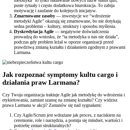
metodyka” to tylko nadawanie nowych nazw status quo,
puste rytuały i często dodatkowa biurokracja. To zabija
motywację i zaufanie do kolejnych inicjatyw.
Zmarnowane zasoby
— inwestycje we “wdrożenie
metodyki Agile” okazują się zmarnowane, bo nie dotykają
sedna problemu – kultury, struktury i sposobu myślenia.
Dyskredytacja Agile
— negatywne doświadczenia
prowadzą do wniosku, że “ta metodyka u nas nie działa”,
podczas gdy problem leżał w oporze organizacji przed
prawdziwą zmianą kształtu i działaniem zgodnym z prawami
Larmana.
Jak rozpoznać symptomy kultu cargo i
działania praw Larmana?
Czy Twoja organizacja traktuje Agile jak metodykę do wdrożenia i
etykietowania, zamiast szansę na zmianę kształtu? Czy widzisz
prawa Larmana w akcji? Zastanów się nad sygnałami:
Czy Agile/Scrum jest wdrażane jak proces, z naciskiem na
ceremonie, role i narzędzia, a pomija się mindset, wartości i
potrzebę zmian strukturalnych?