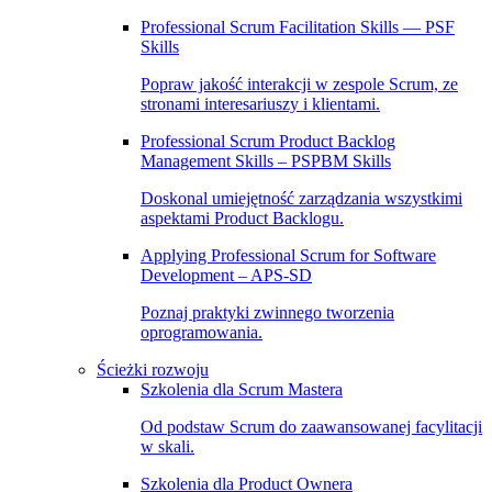
Professional Scrum Facilitation Skills — PSF
Skills
Popraw jakość interakcji w zespole Scrum, ze
stronami interesariuszy i klientami.
Professional Scrum Product Backlog
Management Skills – PSPBM Skills
Doskonal umiejętność zarządzania wszystkimi
aspektami Product Backlogu.
Applying Professional Scrum for Software
Development – APS-SD
Poznaj praktyki zwinnego tworzenia
oprogramowania.
Ścieżki rozwoju
Szkolenia dla Scrum Mastera
Od podstaw Scrum do zaawansowanej facylitacji
w skali.
Szkolenia dla Product Ownera