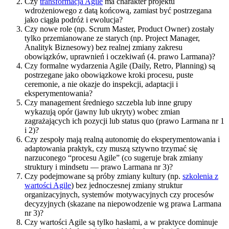
Czy
transformacja Agile
ma charakter projektu
wdrożeniowego z datą końcową, zamiast być postrzegana
jako ciągła podróż i ewolucja?
Czy nowe role (np. Scrum Master, Product Owner) zostały
tylko przemianowane ze starych (np. Project Manager,
Analityk Biznesowy) bez realnej zmiany zakresu
obowiązków, uprawnień i oczekiwań (4. prawo Larmana)?
Czy formalne wydarzenia Agile (Daily, Retro, Planning) są
postrzegane jako obowiązkowe kroki procesu, puste
ceremonie, a nie okazje do inspekcji, adaptacji i
eksperymentowania?
Czy management średniego szczebla lub inne grupy
wykazują opór (jawny lub ukryty) wobec zmian
zagrażających ich pozycji lub status quo (prawo Larmana nr 1
i 2)?
Czy zespoły mają realną autonomię do eksperymentowania i
adaptowania praktyk, czy muszą sztywno trzymać się
narzuconego “procesu Agile” (co sugeruje brak zmiany
struktury i mindsetu — prawo Larmana nr 3)?
Czy podejmowane są próby zmiany kultury (np.
szkolenia z
wartości Agile
) bez jednoczesnej zmiany struktur
organizacyjnych, systemów motywacyjnych czy procesów
decyzyjnych (skazane na niepowodzenie wg prawa Larmana
nr 3)?
Czy wartości Agile są tylko hasłami, a w praktyce dominuje