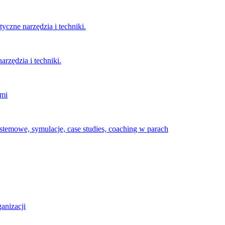
czne narzędzia i techniki.
rzędzia i techniki.
imi
temowe, symulacje, case studies, coaching w parach
anizacji