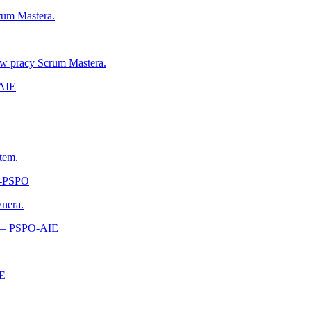
rum Mastera.
 w pracy Scrum Mastera.
-AIE
tem.
A‑PSPO
wnera.
s — PSPO-AIE
‑E