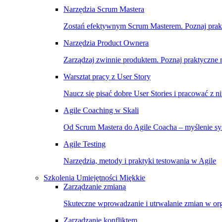
Narzędzia Scrum Mastera
Zostań efektywnym Scrum Masterem. Poznaj prakty
Narzędzia Product Ownera
Zarządzaj zwinnie produktem. Poznaj praktyczne na
Warsztat pracy z User Story
Naucz się pisać dobre User Stories i pracować z n
Agile Coaching w Skali
Od Scrum Mastera do Agile Coacha – myślenie sys
Agile Testing
Narzędzia, metody i praktyki testowania w Agile
Szkolenia Umiejętności Miękkie
Zarządzanie zmianą
Skuteczne wprowadzanie i utrwalanie zmian w org
Zarządzanie konfliktem