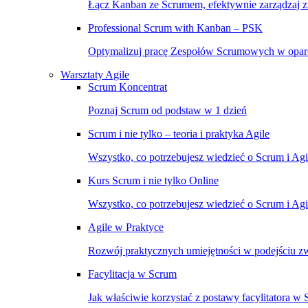
Łącz Kanban ze Scrumem, efektywnie zarządzaj 
Professional Scrum with Kanban – PSK
Optymalizuj pracę Zespołów Scrumowych w opar
Warsztaty Agile
Scrum Koncentrat
Poznaj Scrum od podstaw w 1 dzień
Scrum i nie tylko – teoria i praktyka Agile
Wszystko, co potrzebujesz wiedzieć o Scrum i Ag
Kurs Scrum i nie tylko Online
Wszystko, co potrzebujesz wiedzieć o Scrum i Agil
Agile w Praktyce
Rozwój praktycznych umiejętności w podejściu 
Facylitacja w Scrum
Jak właściwie korzystać z postawy facylitatora w