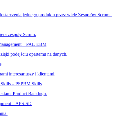
dostarczenia jednego produktu przez wiele Zespołów Scrum .
iera zespoły Scrum.
ed Management – PAL-EBM
 dzięki podejściu opartemu na danych.
s
ami interesariuszy i klientami.
Skills – PSPBM Skills
ektami Product Backlogu.
lopment – APS-SD
nia.