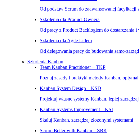
Od podstaw Scrum do zaawansowanej facylitacji w
Szkolenia dla Product Ownera
Od pracy z Product Backlogiem do dostarczania i
Szkolenia dla Agile Lidera
Od delegowania pracy do budowania samo-zarząd
Szkolenia Kanban
Team Kanban Practitioner – TKP
Poznaj zasady i praktyki metody Kanban, optymal
Kanban System Design – KSD
Projektuj własne systemy Kanban, lepiej zarządza
Kanban Systems Improvement – KSI
Skaluj Kanban, zarządzaj złożonymi systemami
Scrum Better with Kanban – SBK