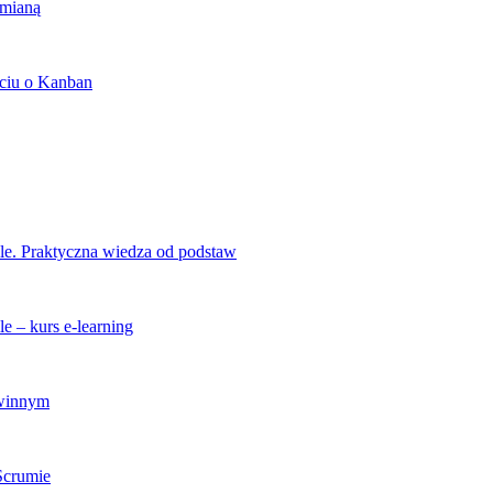
zmianą
ciu o Kanban
ile. Praktyczna wiedza od podstaw
e – kurs e-learning
zwinnym
 Scrumie