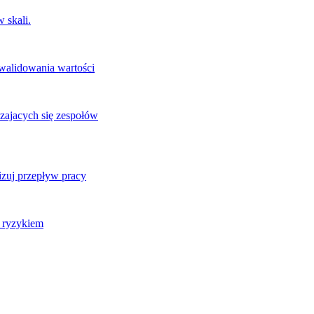
 skali.
 walidowania wartości
zajacych się zespołów
izuj przepływ pracy
j ryzykiem