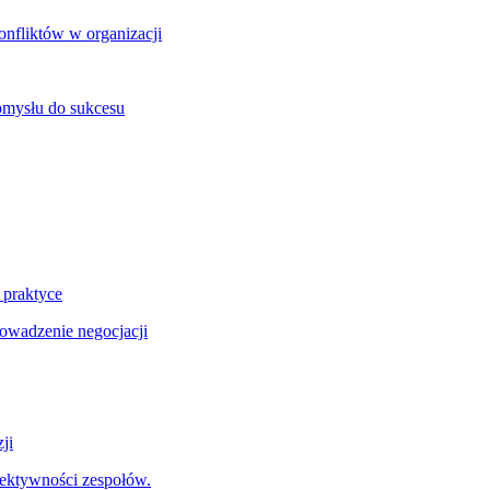
onfliktów w organizacji
omysłu do sukcesu
 praktyce
wadzenie negocjacji
ji
fektywności zespołów.