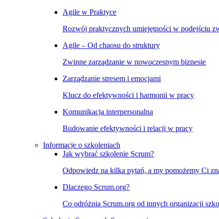
Agile w Praktyce
Rozwój praktycznych umiejętności w podejściu 
Agile – Od chaosu do struktury
Zwinne zarządzanie w nowoczesnym biznesie
Zarządzanie stresem i emocjami
Klucz do efektywności i harmonii w pracy
Komunikacja interpersonalna
Budowanie efektywności i relacji w pracy
Informacje o szkoleniach
Jak wybrać szkolenie Scrum?
Odpowiedz na kilka pytań, a my pomożemy Ci znal
Dlaczego Scrum.org?
Co odróżnia Scrum.org od innych organizacji szko