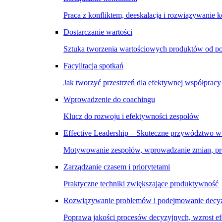
Praca z konfliktem, deeskalacja i rozwiązywanie k
Dostarczanie wartości
Sztuka tworzenia wartościowych produktów od p
Facylitacja spotkań
Jak tworzyć przestrzeń dla efektywnej współpracy
Wprowadzenie do coachingu
Klucz do rozwoju i efektywności zespołów
Effective Leadership – Skuteczne przywództwo w
Motywowanie zespołów, wprowadzanie zmian, pro
Zarządzanie czasem i priorytetami
Praktyczne techniki zwiększające produktywność
Rozwiązywanie problemów i podejmowanie decyz
Poprawa jakości procesów decyzyjnych, wzrost e