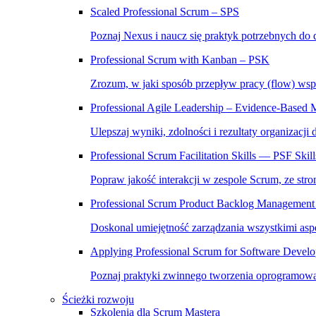
Scaled Professional Scrum – SPS
Poznaj Nexus i naucz się praktyk potrzebnych do 
Professional Scrum with Kanban – PSK
Zrozum, w jaki sposób przepływ pracy (flow) wsp
Professional Agile Leadership – Evidence-Bas
Ulepszaj wyniki, zdolności i rezultaty organizacji
Professional Scrum Facilitation Skills — PSF Skill
Popraw jakość interakcji w zespole Scrum, ze stron
Professional Scrum Product Backlog Management 
Doskonal umiejętność zarządzania wszystkimi asp
Applying Professional Scrum for Software Deve
Poznaj praktyki zwinnego tworzenia oprogramowa
Ścieżki rozwoju
Szkolenia dla Scrum Mastera