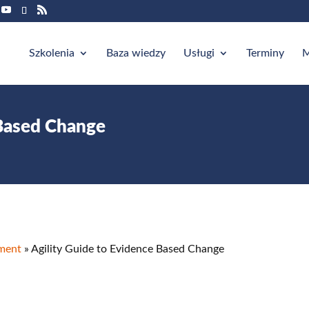
Szkolenia
Baza wiedzy
Usługi
Terminy
M
 Based Change
ment
»
Agility Guide to Evidence Based Change