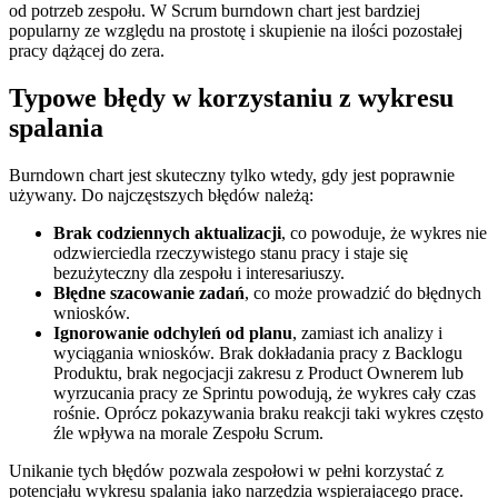
od potrzeb zespołu. W Scrum burndown chart jest bardziej
popularny ze względu na prostotę i skupienie na ilości pozostałej
pracy dążącej do zera.
Typowe błędy w korzystaniu z wykresu
spalania
Burndown chart jest skuteczny tylko wtedy, gdy jest poprawnie
używany. Do najczęstszych błędów należą:
Brak codziennych aktualizacji
, co powoduje, że wykres nie
odzwierciedla rzeczywistego stanu pracy i staje się
bezużyteczny dla zespołu i interesariuszy.
Błędne szacowanie zadań
, co może prowadzić do błędnych
wniosków.
Ignorowanie odchyleń od planu
, zamiast ich analizy i
wyciągania wniosków. Brak dokładania pracy z Backlogu
Produktu, brak negocjacji zakresu z Product Ownerem lub
wyrzucania pracy ze Sprintu powodują, że wykres cały czas
rośnie. Oprócz pokazywania braku reakcji taki wykres często
źle wpływa na morale Zespołu Scrum.
Unikanie tych błędów pozwala zespołowi w pełni korzystać z
potencjału wykresu spalania jako narzędzia wspierającego pracę.