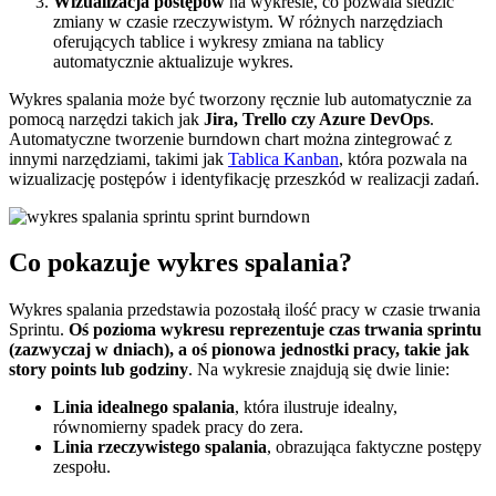
Wizualizacja postępów
na wykresie, co pozwala śledzić
zmiany w czasie rzeczywistym. W różnych narzędziach
oferujących tablice i wykresy zmiana na tablicy
automatycznie aktualizuje wykres.
Wykres spalania może być tworzony ręcznie lub automatycznie za
pomocą narzędzi takich jak
Jira, Trello czy Azure DevOps
.
Automatyczne tworzenie burndown chart można zintegrować z
innymi narzędziami, takimi jak
Tablica Kanban
, która pozwala na
wizualizację postępów i identyfikację przeszkód w realizacji zadań.
Co pokazuje wykres spalania?
Wykres spalania przedstawia pozostałą ilość pracy w czasie trwania
Sprintu.
Oś pozioma wykresu reprezentuje czas trwania sprintu
(zazwyczaj w dniach), a oś pionowa jednostki pracy, takie jak
story points lub godziny
. Na wykresie znajdują się dwie linie:
Linia idealnego spalania
, która ilustruje idealny,
równomierny spadek pracy do zera.
Linia rzeczywistego spalania
, obrazująca faktyczne postępy
zespołu.