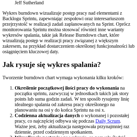
Jeff Sutherland
Wykres burndown wizualizuje postęp pracy nad elementami z
Backlogu Sprintu, zapewniając zespołowi oraz interesariuszom
przejrzystość w realizacji zadań zaplanowanych na Sprint. Oprócz
monitorowania Sprintu można stosować również inne warianty
wykresów spalania, takie jak Release Burndown chart, które
wizualizują postęp w realizacji pracy związanej z większym
zakresem, na przykład dostarczeniem określonej funkcjonalności lub
osiągnięciem kluczowej daty.
Jak rysuje się wykres spalania?
Tworzenie burndown chart wymaga wykonania kilku kroków:
Określenie początkowej ilości pracy do wykonania
na
początku sprintu, zazwyczaj w jednostkach takich jak story
points lub suma godzin zadań. W ten sposób rysujemy linię
idealnego spalania od zakresu pracy określonego na
planowaniu na osi y do końca Sprintu na osi x.
Codzienna aktualizacja danych
o wykonanej i pozostałej
pracy, co najczęściej odbywa się podczas
Daily Scrum
.
Ważne jest, żeby aktualizacja następowała przynajmniej raz
dziennie, przed codziennym spotkaniem.