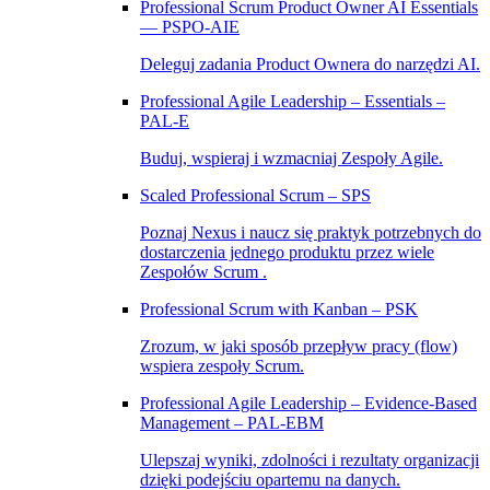
Professional Scrum Product Owner AI Essentials
— PSPO-AIE
Deleguj zadania Product Ownera do narzędzi AI.
Professional Agile Leadership – Essentials –
PAL‑E
Buduj, wspieraj i wzmacniaj Zespoły Agile.
Scaled Professional Scrum – SPS
Poznaj Nexus i naucz się praktyk potrzebnych do
dostarczenia jednego produktu przez wiele
Zespołów Scrum .
Professional Scrum with Kanban – PSK
Zrozum, w jaki sposób przepływ pracy (flow)
wspiera zespoły Scrum.
Professional Agile Leadership – Evidence-Based
Management – PAL-EBM
Ulepszaj wyniki, zdolności i rezultaty organizacji
dzięki podejściu opartemu na danych.