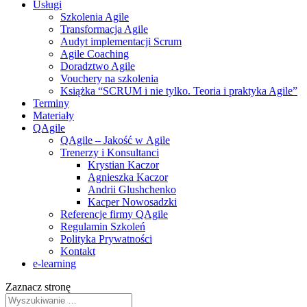
Usługi
Szkolenia Agile
Transformacja Agile
Audyt implementacji Scrum
Agile Coaching
Doradztwo Agile
Vouchery na szkolenia
Książka “SCRUM i nie tylko. Teoria i praktyka Agile”
Terminy
Materiały
QAgile
QAgile – Jakość w Agile
Trenerzy i Konsultanci
Krystian Kaczor
Agnieszka Kaczor
Andrii Glushchenko
Kacper Nowosadzki
Referencje firmy QAgile
Regulamin Szkoleń
Polityka Prywatności
Kontakt
e‑learning
Zaznacz stronę