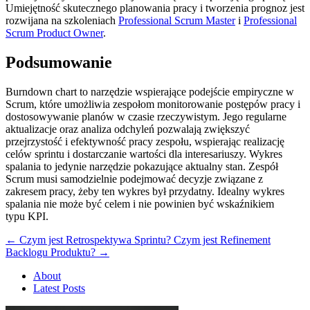
Umiejętność skutecznego planowania pracy i tworzenia prognoz jest
rozwijana na szkoleniach
Professional Scrum Master
i
Professional
Scrum Product Owner
.
Podsumowanie
Burndown chart to narzędzie wspierające podejście empiryczne w
Scrum, które umożliwia zespołom monitorowanie postępów pracy i
dostosowywanie planów w czasie rzeczywistym. Jego regularne
aktualizacje oraz analiza odchyleń pozwalają zwiększyć
przejrzystość i efektywność pracy zespołu, wspierając realizację
celów sprintu i dostarczanie wartości dla interesariuszy. Wykres
spalania to jedynie narzędzie pokazujące aktualny stan. Zespół
Scrum musi samodzielnie podejmować decyzje związane z
zakresem pracy, żeby ten wykres był przydatny. Idealny wykres
spalania nie może być celem i nie powinien być wskaźnikiem
typu KPI.
←
Czym jest Retrospektywa Sprintu?
Czym jest Refinement
Backlogu Produktu?
→
About
Latest Posts