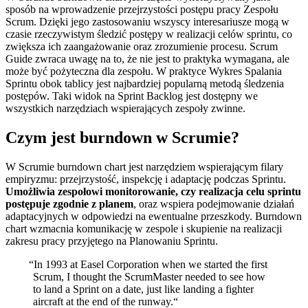
sposób na wprowadzenie przejrzystości postępu pracy Zespołu
Scrum. Dzięki jego zastosowaniu wszyscy interesariusze mogą w
czasie rzeczywistym śledzić postępy w realizacji celów sprintu, co
zwiększa ich zaangażowanie oraz zrozumienie procesu. Scrum
Guide zwraca uwagę na to, że nie jest to praktyka wymagana, ale
może być pożyteczna dla zespołu. W praktyce Wykres Spalania
Sprintu obok tablicy jest najbardziej popularną metodą śledzenia
postępów. Taki widok na Sprint Backlog jest dostępny we
wszystkich narzędziach wspierających zespoły zwinne.
Czym jest burndown w Scrumie?
W Scrumie burndown chart jest narzędziem wspierającym filary
empiryzmu: przejrzystość, inspekcję i adaptację podczas Sprintu.
Umożliwia zespołowi monitorowanie, czy realizacja celu sprintu
postępuje zgodnie z planem
, oraz wspiera podejmowanie działań
adaptacyjnych w odpowiedzi na ewentualne przeszkody. Burndown
chart wzmacnia komunikację w zespole i skupienie na realizacji
zakresu pracy przyjętego na Planowaniu Sprintu.
“
In 1993 at Easel Corporation when we started the first
Scrum, I thought the ScrumMaster needed to see how
to land a Sprint on a date, just like landing a fighter
aircraft at the end of the runway.“