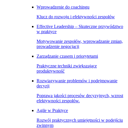
Wprowadzenie do coachingu
Klucz do rozwoju i efektywności zespołów
Effective Leadership – Skuteczne przywództwo
w praktyce
Motywowanie zespołów, wprowadzanie zmian,
prowadzenie negocjacji
Zarządzanie czasem i priorytetami
Praktyczne techniki zwiększające
produktywność
Rozwiązywanie problemów i podejmowanie
decyzji
Poprawa jakości procesów decyzyjnych, wzrost
efektywności zespołów.
Agile w Praktyce
Rozwój praktycznych umiejętności w podejściu
zwinnym