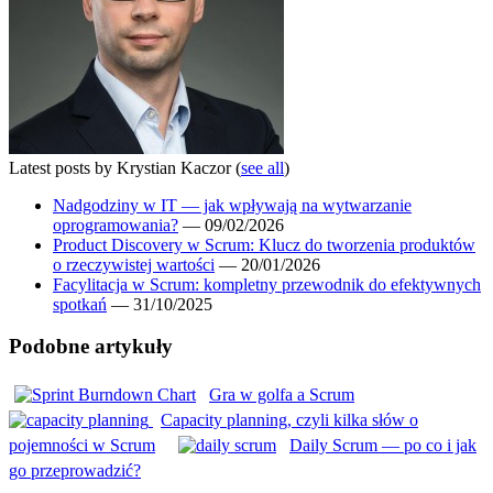
Latest posts by Krystian Kaczor
(
see all
)
Nadgodziny w IT — jak wpływają na wytwarzanie
oprogramowania?
— 09/02/2026
Product Discovery w Scrum: Klucz do tworzenia produktów
o rzeczywistej wartości
— 20/01/2026
Facylitacja w Scrum: kompletny przewodnik do efektywnych
spotkań
— 31/10/2025
Podobne artykuły
Gra w golfa a Scrum
Capacity planning, czyli kilka słów o
pojemności w Scrum
Daily Scrum — po co i jak
go przeprowadzić?