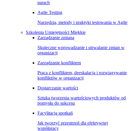
parach
Agile Testing
Narzędzia, metody i praktyki testowania w Agile
Szkolenia Umiejętności Miękkie
Zarządzanie zmianą
Skuteczne wprowadzanie i utrwalanie zmian w
organizacji
Zarządzanie konfliktem
Praca z konfliktem, deeskalacja i rozwiązywanie
konfliktów w organizacji
Dostarczanie wartości
Sztuka tworzenia wartościowych produktów od
pomysłu do sukcesu
Facylitacja spotkań
Jak tworzyć przestrzeń dla efektywnej
współpracy