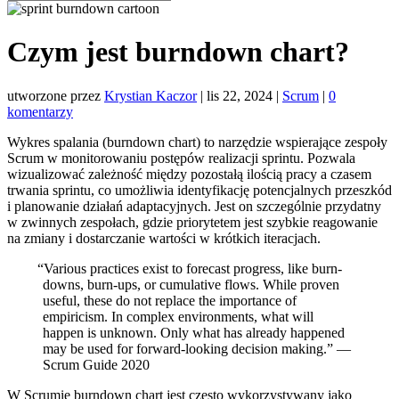
Czym jest burndown chart?
utworzone przez
Krystian Kaczor
|
lis 22, 2024
|
Scrum
|
0
komentarzy
Wykres spalania (burndown chart) to narzędzie wspierające zespoły
Scrum w monitorowaniu postępów realizacji sprintu. Pozwala
wizualizować zależność między pozostałą ilością pracy a czasem
trwania sprintu, co umożliwia identyfikację potencjalnych przeszkód
i planowanie działań adaptacyjnych. Jest on szczególnie przydatny
w zwinnych zespołach, gdzie priorytetem jest szybkie reagowanie
na zmiany i dostarczanie wartości w krótkich iteracjach.
“
Various practices exist to forecast progress, like burn-
downs, burn-ups, or cumulative flows. While proven
useful, these do not replace the importance of
empiricism. In complex environments, what will
happen is unknown. Only what has already happened
may be used for forward-looking decision making.” —
Scrum Guide 2020
W Scrumie burndown chart jest często wykorzystywany jako