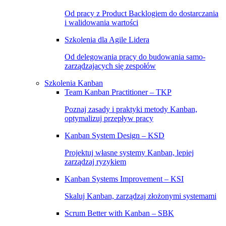
Od pracy z Product Backlogiem do dostarczania
i walidowania wartości
Szkolenia dla Agile Lidera
Od delegowania pracy do budowania samo-
zarządzajacych się zespołów
Szkolenia Kanban
Team Kanban Practitioner – TKP
Poznaj zasady i praktyki metody Kanban,
optymalizuj przepływ pracy
Kanban System Design – KSD
Projektuj własne systemy Kanban, lepiej
zarządzaj ryzykiem
Kanban Systems Improvement – KSI
Skaluj Kanban, zarządzaj złożonymi systemami
Scrum Better with Kanban – SBK