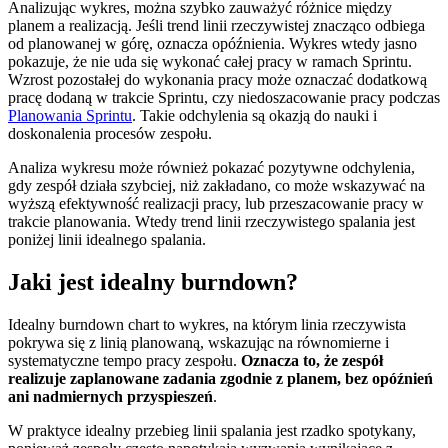
Analizując wykres, można szybko zauważyć różnice między
planem a realizacją. Jeśli trend linii rzeczywistej znacząco odbiega
od planowanej w górę, oznacza opóźnienia. Wykres wtedy jasno
pokazuje, że nie uda się wykonać całej pracy w ramach Sprintu.
Wzrost pozostałej do wykonania pracy może oznaczać dodatkową
pracę dodaną w trakcie Sprintu, czy niedoszacowanie pracy podczas
Planowania Sprintu
. Takie odchylenia są okazją do nauki i
doskonalenia procesów zespołu.
Analiza wykresu może również pokazać pozytywne odchylenia,
gdy zespół działa szybciej, niż zakładano, co może wskazywać na
wyższą efektywność realizacji pracy, lub przeszacowanie pracy w
trakcie planowania. Wtedy trend linii rzeczywistego spalania jest
poniżej linii idealnego spalania.
Jaki jest idealny burndown?
Idealny burndown chart to wykres, na którym linia rzeczywista
pokrywa się z linią planowaną, wskazując na równomierne i
systematyczne tempo pracy zespołu.
Oznacza to, że zespół
realizuje zaplanowane zadania zgodnie z planem, bez opóźnień
ani nadmiernych przyspieszeń
.
W praktyce idealny przebieg linii spalania jest rzadko spotykany,