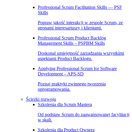
Professional Scrum Facilitation Skills — PSF
Skills
Popraw jakość interakcji w zespole Scrum, ze
stronami interesariuszy i klientami.
Professional Scrum Product Backlog
Management Skills – PSPBM Skills
Doskonal umiejętność zarządzania wszystkimi
aspektami Product Backlogu.
Applying Professional Scrum for Software
Development – APS-SD
Poznaj praktyki zwinnego tworzenia
oprogramowania.
Ścieżki rozwoju
Szkolenia dla Scrum Mastera
Od podstaw Scrum do zaawansowanej facylitacji
w skali.
Szkolenia dla Product Ownera