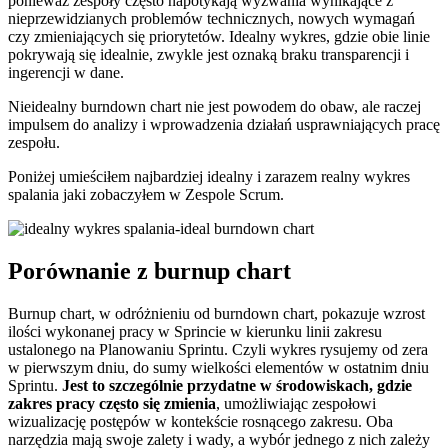
ponieważ zespoły często napotykają wyzwania wynikające z
nieprzewidzianych problemów technicznych, nowych wymagań
czy zmieniających się priorytetów. Idealny wykres, gdzie obie linie
pokrywają się idealnie, zwykle jest oznaką braku transparencji i
ingerencji w dane.
Nieidealny burndown chart nie jest powodem do obaw, ale raczej
impulsem do analizy i wprowadzenia działań usprawniających pracę
zespołu.
Poniżej umieściłem najbardziej idealny i zarazem realny wykres
spalania jaki zobaczyłem w Zespole Scrum.
Porównanie z burnup chart
Burnup chart, w odróżnieniu od burndown chart, pokazuje wzrost
ilości wykonanej pracy w Sprincie w kierunku linii zakresu
ustalonego na Planowaniu Sprintu. Czyli wykres rysujemy od zera
w pierwszym dniu, do sumy wielkości elementów w ostatnim dniu
Sprintu.
Jest to szczególnie przydatne w środowiskach, gdzie
zakres pracy często się zmienia
, umożliwiając zespołowi
wizualizację postępów w kontekście rosnącego zakresu. Oba
narzędzia mają swoje zalety i wady, a wybór jednego z nich zależy