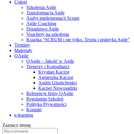
Usługi
Szkolenia Agile
Transformacja Agile
Audyt implementacji Scrum
Agile Coaching
Doradztwo Agile
Vouchery na szkolenia
Książka “SCRUM i nie tylko. Teoria i praktyka Agile”
Terminy
Materiały
QAgile
QAgile – Jakość w Agile
Trenerzy i Konsultanci
Krystian Kaczor
Agnieszka Kaczor
Andrii Glushchenko
Kacper Nowosadzki
Referencje firmy QAgile
Regulamin Szkoleń
Polityka Prywatności
Kontakt
e‑learning
Zaznacz stronę