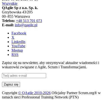
Wszystkie
QAgile Sp z o.o. Sp. k.
Grzybowska 43/205
00–855 Warszawa
Telefon:
+48 513 701 073
E-mail:
info@qagile.pl
Facebook
X
LinkedIn
YouTube
Meetup
RSS
Zapisz się na newsletter, aby otrzymywać aktualne wiadomości i
wskazowki związane z Agile, Scrum i Transformacjami.
Copyright
© QAgile 2010-2026
Oficjalny Partner Scrum.org® w
ramach sieci Professional Training Network (PTN)