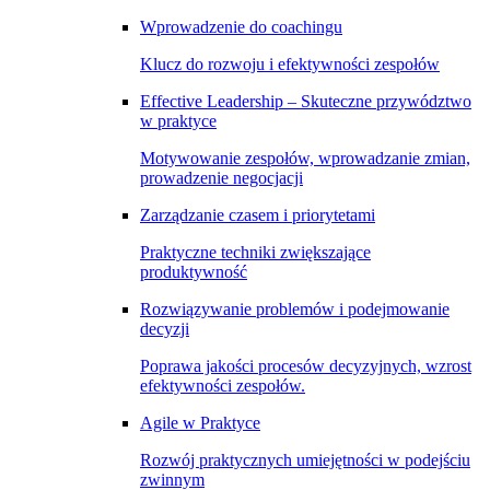
Wprowadzenie do coachingu
Klucz do rozwoju i efektywności zespołów
Effective Leadership – Skuteczne przywództwo
w praktyce
Motywowanie zespołów, wprowadzanie zmian,
prowadzenie negocjacji
Zarządzanie czasem i priorytetami
Praktyczne techniki zwiększające
produktywność
Rozwiązywanie problemów i podejmowanie
decyzji
Poprawa jakości procesów decyzyjnych, wzrost
efektywności zespołów.
Agile w Praktyce
Rozwój praktycznych umiejętności w podejściu
zwinnym