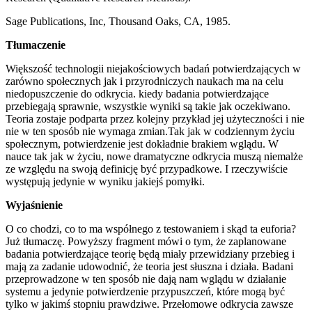
Sage Publications, Inc, Thousand Oaks, CA, 1985.
Tłumaczenie
Większość technologii niejakościowych badań potwierdzających w
zarówno społecznych jak i przyrodniczych naukach ma na celu
niedopuszczenie do odkrycia. kiedy badania potwierdzające
przebiegają sprawnie, wszystkie wyniki są takie jak oczekiwano.
Teoria zostaje podparta przez kolejny przykład jej użyteczności i nie
nie w ten sposób nie wymaga zmian.Tak jak w codziennym życiu
społecznym, potwierdzenie jest dokładnie brakiem wglądu. W
nauce tak jak w życiu, nowe dramatyczne odkrycia muszą niemalże
ze względu na swoją definicję być przypadkowe. I rzeczywiście
występują jedynie w wyniku jakiejś pomyłki.
Wyjaśnienie
O co chodzi, co to ma współnego z testowaniem i skąd ta euforia?
Już tłumaczę. Powyższy fragment mówi o tym, że zaplanowane
badania potwierdzające teorię będą miały przewidziany przebieg i
mają za zadanie udowodnić, że teoria jest słuszna i działa. Badani
przeprowadzone w ten sposób nie dają nam wglądu w działanie
systemu a jedynie potwierdzenie przypuszczeń, które mogą być
tylko w jakimś stopniu prawdziwe. Przełomowe odkrycia zawsze