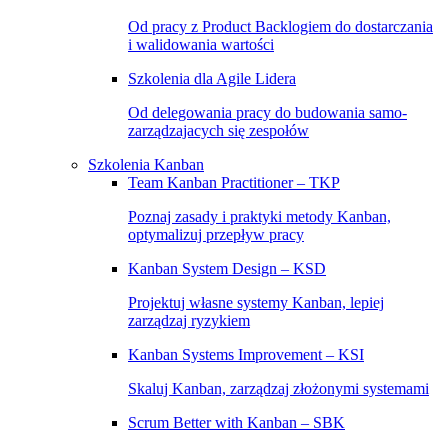
Od pracy z Product Backlogiem do dostarczania
i walidowania wartości
Szkolenia dla Agile Lidera
Od delegowania pracy do budowania samo-
zarządzajacych się zespołów
Szkolenia Kanban
Team Kanban Practitioner – TKP
Poznaj zasady i praktyki metody Kanban,
optymalizuj przepływ pracy
Kanban System Design – KSD
Projektuj własne systemy Kanban, lepiej
zarządzaj ryzykiem
Kanban Systems Improvement – KSI
Skaluj Kanban, zarządzaj złożonymi systemami
Scrum Better with Kanban – SBK