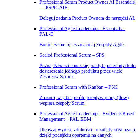
Professional Scrum Product Owner AI Essentials
— PSPO-AIE
Deleguj zadania Product Ownera do narzędzi AI.
Professional Agile Leadership – Essentials –
PAL‑E
Buduj, wspieraj i wzmacniaj Zespoły Agile.
Scaled Professional Scrum – SPS
Poznaj Nexus i naucz się praktyk potrzebnych do
dostarczenia jednego produktu przez wiele
Zespołów Scrum .
Professional Scrum with Kanban – PSK
Zrozum, w jaki sposób przepływ pracy (flow)
wspiera zespoły Scrum.
Professional Agile Leadership – Evidence-Based
Management – PAL-EBM
Ulepszaj wyniki, zdolności i rezultaty organizacji
dzięki podejściu opartemu na danych.