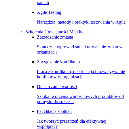
parach
Agile Testing
Narzędzia, metody i praktyki testowania w Agile
Szkolenia Umiejętności Miękkie
Zarządzanie zmianą
Skuteczne wprowadzanie i utrwalanie zmian w
organizacji
Zarządzanie konfliktem
Praca z konfliktem, deeskalacja i rozwiązywanie
konfliktów w organizacji
Dostarczanie wartości
Sztuka tworzenia wartościowych produktów od
pomysłu do sukcesu
Facylitacja spotkań
Jak tworzyć przestrzeń dla efektywnej
współpracy