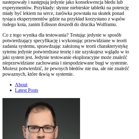
nastepowały i następują jedynie jako konsekwencja błedu lub
experymentów. Przykłady: słynne niebieskie tabletki na potencję
miały być lekiem na serce, żarówka powstała na skutek ponad
tysiąca eksperymentów gdzie na przykład korzystano z wąsów
rudego kota, zanim Edisson doszedł do drucika Wolframu.
Co z tego wynika dla testowania? Testując jedynie w sposób
potwierdzający specyfikację i wykonując przewidziane w teorii
zadania systemu, sprawdzając założoną w teorii charakterystykę
sytemu jedynie potwierdzasz teorię i nie uzyskujesz wglądu w to
jaki system jest. Jedynie testowanie eksploracyjne może znaleźć
nieprzewidziane zachowania i niespodziewane bugi w systemie.
Możesz potwierdzić, że pewnych błedów nie ma, ale nie znaleźć
powaznych, które tkwią w systemie.
About
Latest Posts