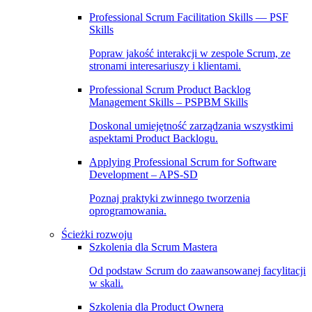
Professional Scrum Facilitation Skills — PSF
Skills
Popraw jakość interakcji w zespole Scrum, ze
stronami interesariuszy i klientami.
Professional Scrum Product Backlog
Management Skills – PSPBM Skills
Doskonal umiejętność zarządzania wszystkimi
aspektami Product Backlogu.
Applying Professional Scrum for Software
Development – APS-SD
Poznaj praktyki zwinnego tworzenia
oprogramowania.
Ścieżki rozwoju
Szkolenia dla Scrum Mastera
Od podstaw Scrum do zaawansowanej facylitacji
w skali.
Szkolenia dla Product Ownera