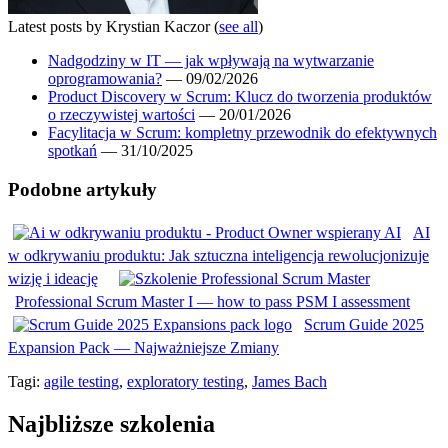
Latest posts by Krystian Kaczor
(
see all
)
Nadgodziny w IT — jak wpływają na wytwarzanie
oprogramowania?
— 09/02/2026
Product Discovery w Scrum: Klucz do tworzenia produktów
o rzeczywistej wartości
— 20/01/2026
Facylitacja w Scrum: kompletny przewodnik do efektywnych
spotkań
— 31/10/2025
Podobne artykuły
AI
w odkrywaniu produktu: Jak sztuczna inteligencja rewolucjonizuje
wizję i ideację
Professional Scrum Master I — how to pass PSM I assessment
Scrum Guide 2025
Expansion Pack — Najważniejsze Zmiany
Tagi:
agile testing
,
exploratory testing
,
James Bach
Najbliższe szkolenia