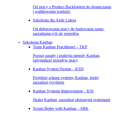
Od pracy z Product Backlogiem do dostarczania
i walidowania wartości
Szkolenia dla Agile Lidera
Od delegowania pracy do budowania samo-
zarządzajacych się zespołów
Szkolenia Kanban
Team Kanban Practitioner – TKP
Poznaj zasady i praktyki metody Kanban,
optymalizuj przepływ pracy
Kanban System Design – KSD
Projektuj własne systemy Kanban, lepiej
zarządzaj ryzykiem
Kanban Systems Improvement – KSI
Skaluj Kanban, zarządzaj złożonymi systemami
Scrum Better with Kanban – SBK