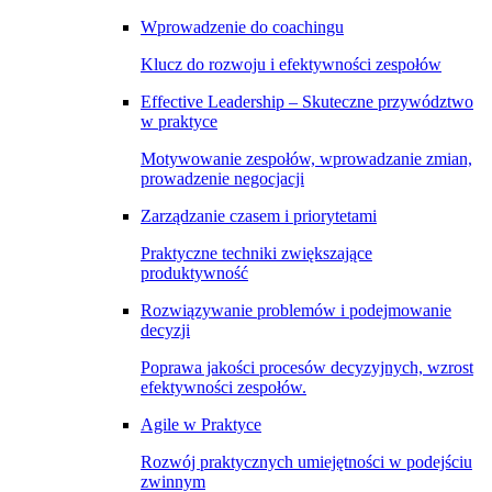
Wprowadzenie do coachingu
Klucz do rozwoju i efektywności zespołów
Effective Leadership – Skuteczne przywództwo
w praktyce
Motywowanie zespołów, wprowadzanie zmian,
prowadzenie negocjacji
Zarządzanie czasem i priorytetami
Praktyczne techniki zwiększające
produktywność
Rozwiązywanie problemów i podejmowanie
decyzji
Poprawa jakości procesów decyzyjnych, wzrost
efektywności zespołów.
Agile w Praktyce
Rozwój praktycznych umiejętności w podejściu
zwinnym