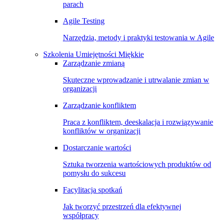
parach
Agile Testing
Narzędzia, metody i praktyki testowania w Agile
Szkolenia Umiejętności Miękkie
Zarządzanie zmianą
Skuteczne wprowadzanie i utrwalanie zmian w
organizacji
Zarządzanie konfliktem
Praca z konfliktem, deeskalacja i rozwiązywanie
konfliktów w organizacji
Dostarczanie wartości
Sztuka tworzenia wartościowych produktów od
pomysłu do sukcesu
Facylitacja spotkań
Jak tworzyć przestrzeń dla efektywnej
współpracy