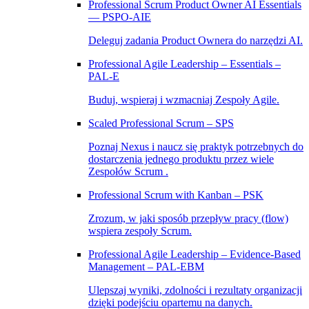
Professional Scrum Product Owner AI Essentials
— PSPO-AIE
Deleguj zadania Product Ownera do narzędzi AI.
Professional Agile Leadership – Essentials –
PAL‑E
Buduj, wspieraj i wzmacniaj Zespoły Agile.
Scaled Professional Scrum – SPS
Poznaj Nexus i naucz się praktyk potrzebnych do
dostarczenia jednego produktu przez wiele
Zespołów Scrum .
Professional Scrum with Kanban – PSK
Zrozum, w jaki sposób przepływ pracy (flow)
wspiera zespoły Scrum.
Professional Agile Leadership – Evidence-Based
Management – PAL-EBM
Ulepszaj wyniki, zdolności i rezultaty organizacji
dzięki podejściu opartemu na danych.