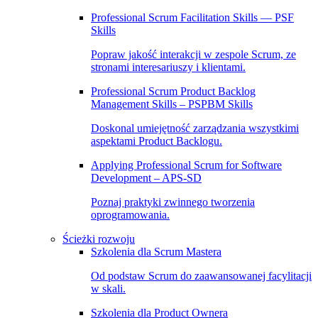
Professional Scrum Facilitation Skills — PSF
Skills
Popraw jakość interakcji w zespole Scrum, ze
stronami interesariuszy i klientami.
Professional Scrum Product Backlog
Management Skills – PSPBM Skills
Doskonal umiejętność zarządzania wszystkimi
aspektami Product Backlogu.
Applying Professional Scrum for Software
Development – APS-SD
Poznaj praktyki zwinnego tworzenia
oprogramowania.
Ścieżki rozwoju
Szkolenia dla Scrum Mastera
Od podstaw Scrum do zaawansowanej facylitacji
w skali.
Szkolenia dla Product Ownera