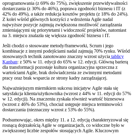
oprogramowania (z 69% do 75%), zwiększenie przewidywalności
dostarczania (z 30% do 46%), poprawa zgodności biznesu i IT (z
42% do 49%), a także redukcja kosztów projektu (z 18% do 24%).
Z kolei wśród głównych korzyści z wdrożenia Agile nadal
najwyższe pozycje zajmują zwiększona możliwość zarządzania
zmieniającymi się priorytetami i widoczność projektów, natomiast
na 3. miejscu znalazła się większa zgodność biznesu i IT.
Jeśli chodzi o stosowane metody/frameworki, Scrum i jego
kombinacje z innymi podejściami nadal zajmują 70% rynku. Wśród
stosowanych technik zanotowano znaczny wzrost użycia
tablicy
Kanban
: z 50% w 11. edycji do 65% w 12. edycji. Główną barierą
dla transformacji pozostaje kultura organizacyjna sprzeczna z
wartościami Agile, brak doświadczenia ze zwinnymi metodami
pracy oraz brak wsparcia ze strony kadry zarządzającej.
Najważniejszym miernikiem sukcesu inicjatyw Agile stała się
satysfakcja klienta/użytkownika (wzrost z 44% w 11. edycji do 57%
w 12. edycji). Na znaczeniu zyskała również wartość biznesowa
(wzrost z 46% do 53%), chociaż ustępuje miejsca terminowości
dostarczania (nieznaczny wzrost z 53% do 55%).
Podsumowując, okres między 11. a 12. edycją charakteryzował się
rosnącą dojrzałością Agile w organizacjach, co widoczne było w
zwiększonej liczbie zespołów stosujących Agile. Kluczowym