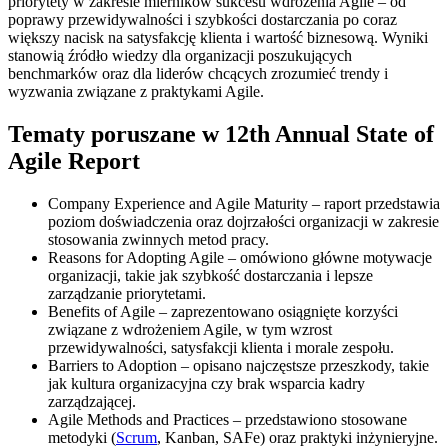
priorytety w zakresie mierników sukcesu wdrożenia Agile – od
poprawy przewidywalności i szybkości dostarczania po coraz
większy nacisk na satysfakcję klienta i wartość biznesową. Wyniki
stanowią źródło wiedzy dla organizacji poszukujących
benchmarków oraz dla liderów chcących zrozumieć trendy i
wyzwania związane z praktykami Agile.
Tematy poruszane w 12th Annual State of
Agile Report
Company Experience and Agile Maturity – raport przedstawia
poziom doświadczenia oraz dojrzałości organizacji w zakresie
stosowania zwinnych metod pracy.
Reasons for Adopting Agile – omówiono główne motywacje
organizacji, takie jak szybkość dostarczania i lepsze
zarządzanie priorytetami.
Benefits of Agile – zaprezentowano osiągnięte korzyści
związane z wdrożeniem Agile, w tym wzrost
przewidywalności, satysfakcji klienta i morale zespołu.
Barriers to Adoption – opisano najczęstsze przeszkody, takie
jak kultura organizacyjna czy brak wsparcia kadry
zarządzającej.
Agile Methods and Practices – przedstawiono stosowane
metodyki (
Scrum
, Kanban, SAFe) oraz praktyki inżynieryjne.