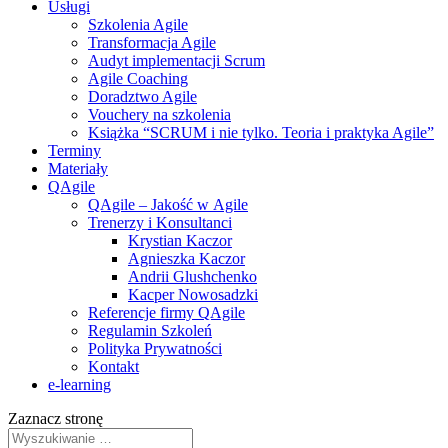
Usługi
Szkolenia Agile
Transformacja Agile
Audyt implementacji Scrum
Agile Coaching
Doradztwo Agile
Vouchery na szkolenia
Książka “SCRUM i nie tylko. Teoria i praktyka Agile”
Terminy
Materiały
QAgile
QAgile – Jakość w Agile
Trenerzy i Konsultanci
Krystian Kaczor
Agnieszka Kaczor
Andrii Glushchenko
Kacper Nowosadzki
Referencje firmy QAgile
Regulamin Szkoleń
Polityka Prywatności
Kontakt
e‑learning
Zaznacz stronę