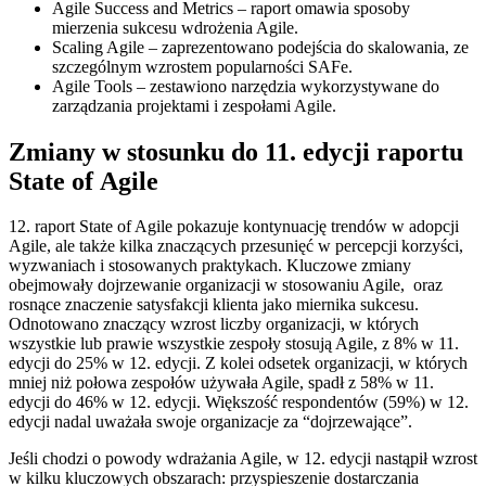
Agile Success and Metrics – raport omawia sposoby
mierzenia sukcesu wdrożenia Agile.
Scaling Agile – zaprezentowano podejścia do skalowania, ze
szczególnym wzrostem popularności SAFe.
Agile Tools – zestawiono narzędzia wykorzystywane do
zarządzania projektami i zespołami Agile.
Zmiany w stosunku do 11. edycji raportu
State of Agile
12. raport State of Agile pokazuje kontynuację trendów w adopcji
Agile, ale także kilka znaczących przesunięć w percepcji korzyści,
wyzwaniach i stosowanych praktykach. Kluczowe zmiany
obejmowały dojrzewanie organizacji w stosowaniu Agile, oraz
rosnące znaczenie satysfakcji klienta jako miernika sukcesu.
Odnotowano znaczący wzrost liczby organizacji, w których
wszystkie lub prawie wszystkie zespoły stosują Agile, z 8% w 11.
edycji do 25% w 12. edycji. Z kolei odsetek organizacji, w których
mniej niż połowa zespołów używała Agile, spadł z 58% w 11.
edycji do 46% w 12. edycji. Większość respondentów (59%) w 12.
edycji nadal uważała swoje organizacje za “dojrzewające”.
Jeśli chodzi o powody wdrażania Agile, w 12. edycji nastąpił wzrost
w kilku kluczowych obszarach: przyspieszenie dostarczania