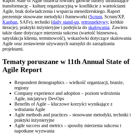
Raport State of Agile omawia również główne bariery utrudniające
transformację – kulturę organizacyjną w konflikcie z wartościami
Agile, brak doświadczenia i wsparcia menedżerskiego. Raport
prezentuje stosowane metodyki i frameworki (
Scrum
, Scrum/XP,
Kanban
, SAFe), techniki (
daily stand-up
,
retrospektywy
, krótkie
iteracje), praktyki inżynieryjne i podejścia do
skalowania
. Zawiera
także dane dotyczące mierzenia sukcesu (wartość biznesowa,
satysfakcja klienta, terminowość), wskazówki dotyczące skalowania
Agile oraz zestawienie używanych narzędzi do zarządzania
projektami.
Tematy poruszane w 11th Annual State of
Agile Report
Respondent demographics – wielkość organizacji, branże,
regiony
Company experience and adoption – poziom wdrożenia
Agile, inicjatywy DevOps
Benefits of Agile – kluczowe korzyści wynikające z
wdrażania Agile
Agile methods and practices – stosowane metodyki, techniki i
praktyki inżynieryjne
Agile success and metrics – sposoby mierzenia sukcesu i
napotkane wyzwania