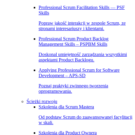
Professional Scrum Facilitation Skills — PSF
Skills
Popraw jakość interakcji w zespole Scrum, ze
stronami interesariuszy i klientami.
Professional Scrum Product Backlog
Management Skills – PSPBM Skills
Doskonal umiejętność zarządzania wszystkimi
aspektami Product Backlogu.
Applying Professional Scrum for Software
Development – APS-SD
Poznaj praktyki zwinnego tworzenia
oprogramowania.
Ścieżki rozwoju
Szkolenia dla Scrum Mastera
Od podstaw Scrum do zaawansowanej facylitacji
w skali.
Szkolenia dla Product Ownera