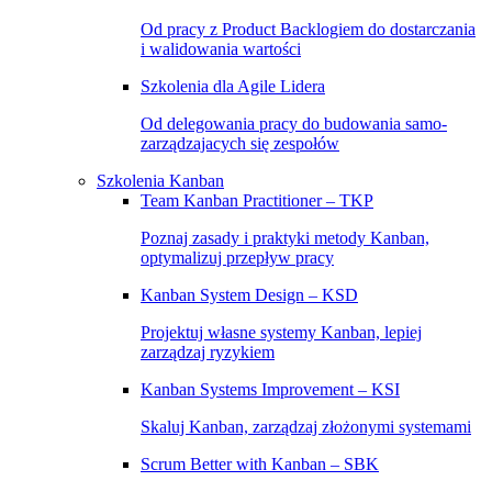
Od pracy z Product Backlogiem do dostarczania
i walidowania wartości
Szkolenia dla Agile Lidera
Od delegowania pracy do budowania samo-
zarządzajacych się zespołów
Szkolenia Kanban
Team Kanban Practitioner – TKP
Poznaj zasady i praktyki metody Kanban,
optymalizuj przepływ pracy
Kanban System Design – KSD
Projektuj własne systemy Kanban, lepiej
zarządzaj ryzykiem
Kanban Systems Improvement – KSI
Skaluj Kanban, zarządzaj złożonymi systemami
Scrum Better with Kanban – SBK