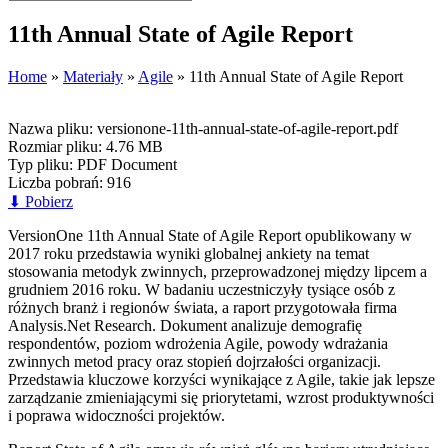
11th Annual State of Agile Report
Home
»
Materiały
»
Agile
»
11th Annual State of Agile Report
Nazwa pliku:
versionone-11th-annual-state-of-agile-report.pdf
Rozmiar pliku:
4.76 MB
Typ pliku:
PDF Document
Liczba pobrań:
916
⬇
Pobierz
VersionOne 11th Annual State of Agile Report opublikowany w
2017 roku przedstawia wyniki globalnej ankiety na temat
stosowania metodyk zwinnych, przeprowadzonej między lipcem a
grudniem 2016 roku. W badaniu uczestniczyły tysiące osób z
różnych branż i regionów świata, a raport przygotowała firma
Analysis.Net Research. Dokument analizuje demografię
respondentów, poziom wdrożenia Agile, powody wdrażania
zwinnych metod pracy oraz stopień dojrzałości organizacji.
Przedstawia kluczowe korzyści wynikające z Agile, takie jak lepsze
zarządzanie zmieniającymi się priorytetami, wzrost produktywności
i poprawa widoczności projektów.