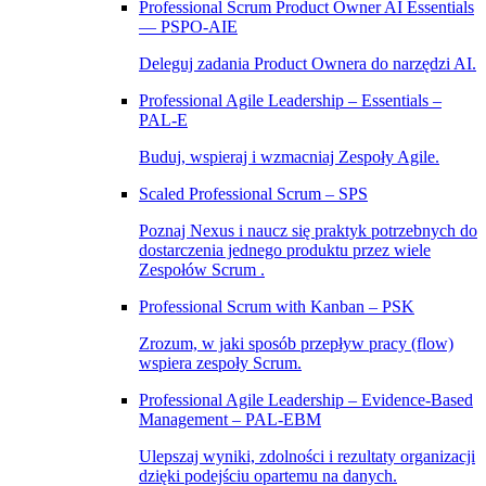
Professional Scrum Product Owner AI Essentials
— PSPO-AIE
Deleguj zadania Product Ownera do narzędzi AI.
Professional Agile Leadership – Essentials –
PAL‑E
Buduj, wspieraj i wzmacniaj Zespoły Agile.
Scaled Professional Scrum – SPS
Poznaj Nexus i naucz się praktyk potrzebnych do
dostarczenia jednego produktu przez wiele
Zespołów Scrum .
Professional Scrum with Kanban – PSK
Zrozum, w jaki sposób przepływ pracy (flow)
wspiera zespoły Scrum.
Professional Agile Leadership – Evidence-Based
Management – PAL-EBM
Ulepszaj wyniki, zdolności i rezultaty organizacji
dzięki podejściu opartemu na danych.