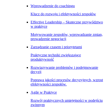
Wprowadzenie do coachingu
Klucz do rozwoju i efektywności zespołów
Effective Leadership – Skuteczne przywództwo
w praktyce
Motywowanie zespołów, wprowadzanie zmian,
prowadzenie negocjacji
Zarządzanie czasem i priorytetami
Praktyczne techniki zwiększające
produktywność
Rozwiązywanie problemów i podejmowanie
decyzji
Poprawa jakości procesów decyzyjnych, wzrost
efektywności zespołów.
Agile w Praktyce
Rozwój praktycznych umiejętności w podejściu
zwinnym