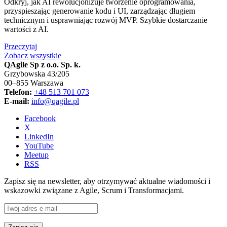
Odkryj, jak AI rewolucjonizuje tworzenie oprogramowania,
przyspieszając generowanie kodu i UI, zarządzając długiem
technicznym i usprawniając rozwój MVP. Szybkie dostarczanie
wartości z AI.
Przeczytaj
Zobacz wszystkie
QAgile Sp z o.o. Sp. k.
Grzybowska 43/205
00–855 Warszawa
Telefon:
+48 513 701 073
E-mail:
info@qagile.pl
Facebook
X
LinkedIn
YouTube
Meetup
RSS
Zapisz się na newsletter, aby otrzymywać aktualne wiadomości i
wskazowki związane z Agile, Scrum i Transformacjami.