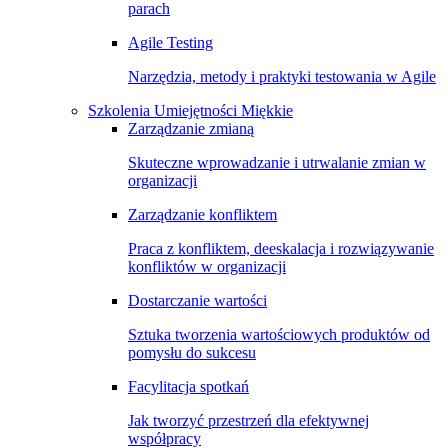
parach
Agile Testing
Narzędzia, metody i praktyki testowania w Agile
Szkolenia Umiejętności Miękkie
Zarządzanie zmianą
Skuteczne wprowadzanie i utrwalanie zmian w
organizacji
Zarządzanie konfliktem
Praca z konfliktem, deeskalacja i rozwiązywanie
konfliktów w organizacji
Dostarczanie wartości
Sztuka tworzenia wartościowych produktów od
pomysłu do sukcesu
Facylitacja spotkań
Jak tworzyć przestrzeń dla efektywnej
współpracy