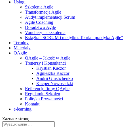
Usługi
Szkolenia Agile
Transformacja Agile
Audyt implementacji Scrum
Agile Coaching
Doradztwo Agile
Vouchery na szkolenia
Książka “SCRUM i nie tylko. Teoria i praktyka Agile”
Terminy
Materiały
QAgile
QAgile – Jakość w Agile
Trenerzy i Konsultanci
Krystian Kaczor
Agnieszka Kaczor
Andrii Glushchenko
Kacper Nowosadzki
Referencje firmy QAgile
Regulamin Szkoleń
Polityka Prywatności
Kontakt
e‑learning
Zaznacz stronę