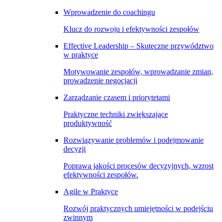
Wprowadzenie do coachingu
Klucz do rozwoju i efektywności zespołów
Effective Leadership – Skuteczne przywództwo
w praktyce
Motywowanie zespołów, wprowadzanie zmian,
prowadzenie negocjacji
Zarządzanie czasem i priorytetami
Praktyczne techniki zwiększające
produktywność
Rozwiązywanie problemów i podejmowanie
decyzji
Poprawa jakości procesów decyzyjnych, wzrost
efektywności zespołów.
Agile w Praktyce
Rozwój praktycznych umiejętności w podejściu
zwinnym