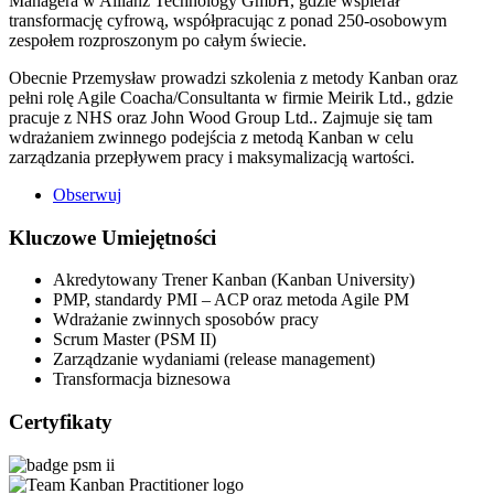
Managera w Allianz Technology GmbH, gdzie wspierał
transformację cyfrową, współpracując z ponad 250-osobowym
zespołem rozproszonym po całym świecie.
Obecnie Przemysław prowadzi szkolenia z metody Kanban oraz
pełni rolę Agile Coacha/Consultanta w firmie Meirik Ltd., gdzie
pracuje z NHS oraz John Wood Group Ltd.. Zajmuje się tam
wdrażaniem zwinnego podejścia z metodą Kanban w celu
zarządzania przepływem pracy i maksymalizacją wartości.
Obserwuj
Kluczowe Umiejętności
Akredytowany Trener Kanban (Kanban University)
PMP, standardy PMI – ACP oraz metoda Agile PM
Wdrażanie zwinnych sposobów pracy
Scrum Master (PSM II)
Zarządzanie wydaniami (release management)
Transformacja biznesowa
Certyfikaty