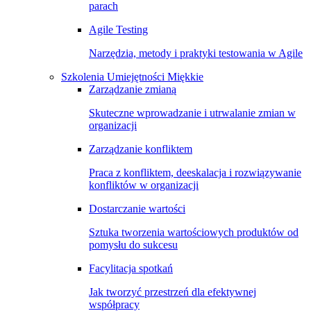
parach
Agile Testing
Narzędzia, metody i praktyki testowania w Agile
Szkolenia Umiejętności Miękkie
Zarządzanie zmianą
Skuteczne wprowadzanie i utrwalanie zmian w
organizacji
Zarządzanie konfliktem
Praca z konfliktem, deeskalacja i rozwiązywanie
konfliktów w organizacji
Dostarczanie wartości
Sztuka tworzenia wartościowych produktów od
pomysłu do sukcesu
Facylitacja spotkań
Jak tworzyć przestrzeń dla efektywnej
współpracy