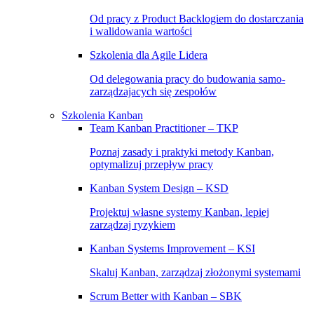
Od pracy z Product Backlogiem do dostarczania
i walidowania wartości
Szkolenia dla Agile Lidera
Od delegowania pracy do budowania samo-
zarządzajacych się zespołów
Szkolenia Kanban
Team Kanban Practitioner – TKP
Poznaj zasady i praktyki metody Kanban,
optymalizuj przepływ pracy
Kanban System Design – KSD
Projektuj własne systemy Kanban, lepiej
zarządzaj ryzykiem
Kanban Systems Improvement – KSI
Skaluj Kanban, zarządzaj złożonymi systemami
Scrum Better with Kanban – SBK