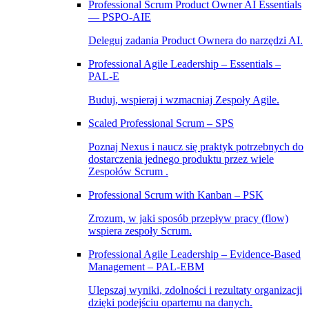
Professional Scrum Product Owner AI Essentials
— PSPO-AIE
Deleguj zadania Product Ownera do narzędzi AI.
Professional Agile Leadership – Essentials –
PAL‑E
Buduj, wspieraj i wzmacniaj Zespoły Agile.
Scaled Professional Scrum – SPS
Poznaj Nexus i naucz się praktyk potrzebnych do
dostarczenia jednego produktu przez wiele
Zespołów Scrum .
Professional Scrum with Kanban – PSK
Zrozum, w jaki sposób przepływ pracy (flow)
wspiera zespoły Scrum.
Professional Agile Leadership – Evidence-Based
Management – PAL-EBM
Ulepszaj wyniki, zdolności i rezultaty organizacji
dzięki podejściu opartemu na danych.