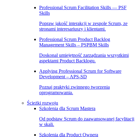
Professional Scrum Facilitation Skills — PSF
Skills
Popraw jakość interakcji w zespole Scrum, ze
stronami interesariuszy i klientami.
Professional Scrum Product Backlog
Management Skills – PSPBM Skills
Doskonal umiejętność zarządzania wszystkimi
aspektami Product Backlogu.
Applying Professional Scrum for Software
Development – APS-SD
Poznaj praktyki zwinnego tworzenia
oprogramowania.
Ścieżki rozwoju
Szkolenia dla Scrum Mastera
Od podstaw Scrum do zaawansowanej facylitacji
w skali.
Szkolenia dla Product Ownera