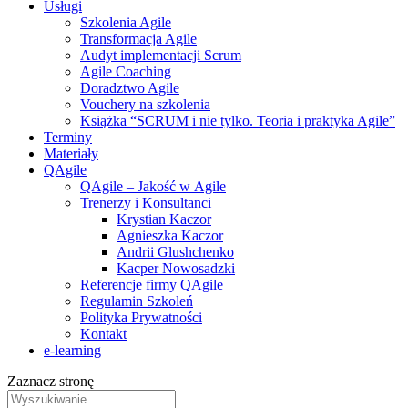
Usługi
Szkolenia Agile
Transformacja Agile
Audyt implementacji Scrum
Agile Coaching
Doradztwo Agile
Vouchery na szkolenia
Książka “SCRUM i nie tylko. Teoria i praktyka Agile”
Terminy
Materiały
QAgile
QAgile – Jakość w Agile
Trenerzy i Konsultanci
Krystian Kaczor
Agnieszka Kaczor
Andrii Glushchenko
Kacper Nowosadzki
Referencje firmy QAgile
Regulamin Szkoleń
Polityka Prywatności
Kontakt
e‑learning
Zaznacz stronę