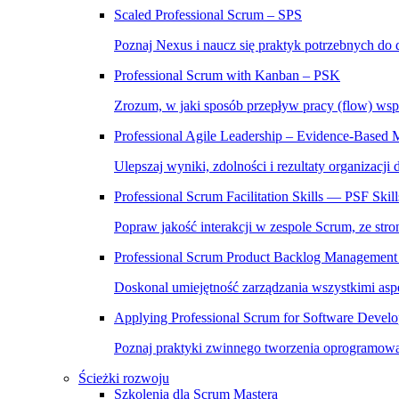
Scaled Professional Scrum – SPS
Poznaj Nexus i naucz się praktyk potrzebnych do 
Professional Scrum with Kanban – PSK
Zrozum, w jaki sposób przepływ pracy (flow) wsp
Professional Agile Leadership – Evidence-Bas
Ulepszaj wyniki, zdolności i rezultaty organizacji
Professional Scrum Facilitation Skills — PSF Skill
Popraw jakość interakcji w zespole Scrum, ze stron
Professional Scrum Product Backlog Management 
Doskonal umiejętność zarządzania wszystkimi asp
Applying Professional Scrum for Software Deve
Poznaj praktyki zwinnego tworzenia oprogramowa
Ścieżki rozwoju
Szkolenia dla Scrum Mastera