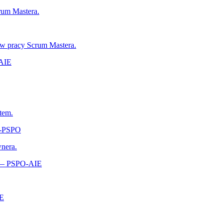
rum Mastera.
 w pracy Scrum Mastera.
-AIE
tem.
A‑PSPO
wnera.
s — PSPO-AIE
‑E