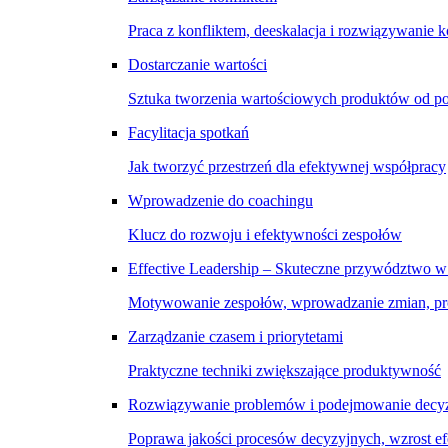
Praca z konfliktem, deeskalacja i rozwiązywanie k
Dostarczanie wartości
Sztuka tworzenia wartościowych produktów od p
Facylitacja spotkań
Jak tworzyć przestrzeń dla efektywnej współpracy
Wprowadzenie do coachingu
Klucz do rozwoju i efektywności zespołów
Effective Leadership – Skuteczne przywództwo w
Motywowanie zespołów, wprowadzanie zmian, pro
Zarządzanie czasem i priorytetami
Praktyczne techniki zwiększające produktywność
Rozwiązywanie problemów i podejmowanie decyz
Poprawa jakości procesów decyzyjnych, wzrost e