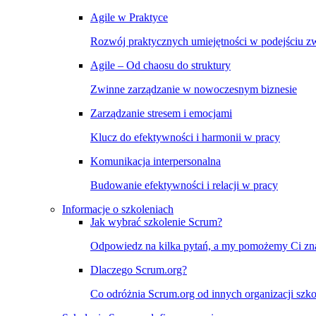
Agile w Praktyce
Rozwój praktycznych umiejętności w podejściu 
Agile – Od chaosu do struktury
Zwinne zarządzanie w nowoczesnym biznesie
Zarządzanie stresem i emocjami
Klucz do efektywności i harmonii w pracy
Komunikacja interpersonalna
Budowanie efektywności i relacji w pracy
Informacje o szkoleniach
Jak wybrać szkolenie Scrum?
Odpowiedz na kilka pytań, a my pomożemy Ci znal
Dlaczego Scrum.org?
Co odróżnia Scrum.org od innych organizacji szko