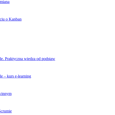
zmianą
ciu o Kanban
ile. Praktyczna wiedza od podstaw
e – kurs e-learning
zwinnym
 Scrumie