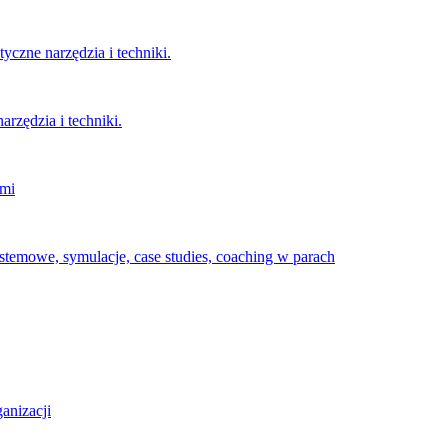
czne narzędzia i techniki.
rzędzia i techniki.
imi
temowe, symulacje, case studies, coaching w parach
anizacji