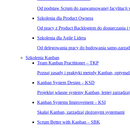
Od podstaw Scrum do zaawansowanej facylitacji w
Szkolenia dla Product Ownera
Od pracy z Product Backlogiem do dostarczania i
Szkolenia dla Agile Lidera
Od delegowania pracy do budowania samo-zarząd
Szkolenia Kanban
Team Kanban Practitioner – TKP
Poznaj zasady i praktyki metody Kanban, optymal
Kanban System Design – KSD
Projektuj własne systemy Kanban, lepiej zarządza
Kanban Systems Improvement – KSI
Skaluj Kanban, zarządzaj złożonymi systemami
Scrum Better with Kanban – SBK