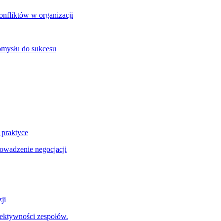
onfliktów w organizacji
omysłu do sukcesu
 praktyce
wadzenie negocjacji
ji
fektywności zespołów.