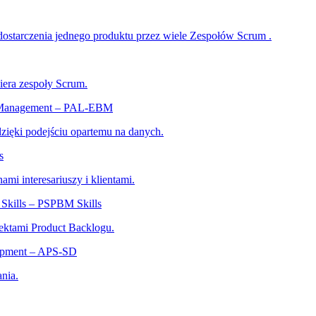
dostarczenia jednego produktu przez wiele Zespołów Scrum .
iera zespoły Scrum.
ed Management – PAL-EBM
 dzięki podejściu opartemu na danych.
s
ami interesariuszy i klientami.
Skills – PSPBM Skills
ektami Product Backlogu.
lopment – APS-SD
nia.