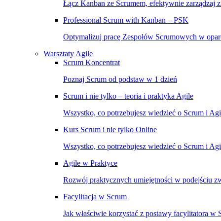
Łącz Kanban ze Scrumem, efektywnie zarządzaj 
Professional Scrum with Kanban – PSK
Optymalizuj pracę Zespołów Scrumowych w opar
Warsztaty Agile
Scrum Koncentrat
Poznaj Scrum od podstaw w 1 dzień
Scrum i nie tylko – teoria i praktyka Agile
Wszystko, co potrzebujesz wiedzieć o Scrum i Ag
Kurs Scrum i nie tylko Online
Wszystko, co potrzebujesz wiedzieć o Scrum i Agil
Agile w Praktyce
Rozwój praktycznych umiejętności w podejściu 
Facylitacja w Scrum
Jak właściwie korzystać z postawy facylitatora w