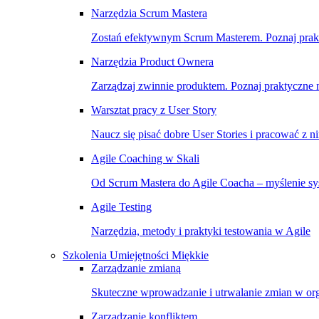
Narzędzia Scrum Mastera
Zostań efektywnym Scrum Masterem. Poznaj prakty
Narzędzia Product Ownera
Zarządzaj zwinnie produktem. Poznaj praktyczne na
Warsztat pracy z User Story
Naucz się pisać dobre User Stories i pracować z n
Agile Coaching w Skali
Od Scrum Mastera do Agile Coacha – myślenie sys
Agile Testing
Narzędzia, metody i praktyki testowania w Agile
Szkolenia Umiejętności Miękkie
Zarządzanie zmianą
Skuteczne wprowadzanie i utrwalanie zmian w org
Zarządzanie konfliktem