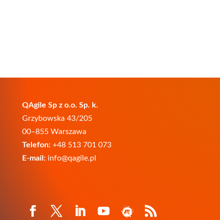
QAgile Sp z o.o. Sp. k.
Grzybowska 43/205
00–855 Warszawa
Telefon:
+48 513 701 073
E-mail:
info@qagile.pl