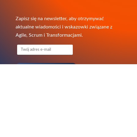
Zapisz się na newsletter, aby otrzymywać
aktualne wiadomości i wskazowki związane z
Agile, Scrum i Transformacjami.
Copyright
© QAgile 2010-2026
Oficjalny Partner
Scrum.org® w ramach sieci Professional Training
Network (PTN)