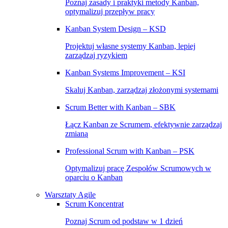
Poznaj zasady i praktyki metody Kanban,
optymalizuj przepływ pracy
Kanban System Design – KSD
Projektuj własne systemy Kanban, lepiej
zarządzaj ryzykiem
Kanban Systems Improvement – KSI
Skaluj Kanban, zarządzaj złożonymi systemami
Scrum Better with Kanban – SBK
Łącz Kanban ze Scrumem, efektywnie zarządzaj
zmianą
Professional Scrum with Kanban – PSK
Optymalizuj pracę Zespołów Scrumowych w
oparciu o Kanban
Warsztaty Agile
Scrum Koncentrat
Poznaj Scrum od podstaw w 1 dzień