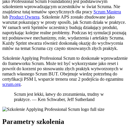
jako Professional Scrum Foundations) jest podstawowym
szkoleniem wprowadzającym uczestników w świat Scruma. Nie
znajdziesz tutaj tematów specyficznych dla pracy
Scrum Mastera
lub
Product Ownera
. Szkolenie APS zostało zbudowane jako
warsztat pokazujący w prosty sposób, jak Scrum działa w praktyce.
W ramach serii Sprintów uczestnicy budują działający produkt,
napotykając kolejne realne problemy. Podczas tej symulacji poznają
też podstawowe mechanizmy, role, wydarzenia i artefakty Scruma.
Każdy Sprint stwarza również doskonałą okazję do wychwycenia
mitów na temat Scruma czy często stosowanych złych praktyk.
Szkolenie Applying Professional Scrum to doskonałe wprowadzenie
do frameworku Scrum. Może też być wykorzystane jako reset i
powrót do korzeni po stosowaniu złych praktyk wytworzonych w
ramach własnego Scrum BUT. Obejmuje wiedzę potrzebną do
certyfikacji PSM I, wsparcie trenera oraz 2 podejścia do egzaminu
scrum.org
.
Scrum jest lekki, łatwy do zrozumienia, trudny w
praktyce. — Ken Schwaber, Jeff Sutherland
Parametry szkolenia