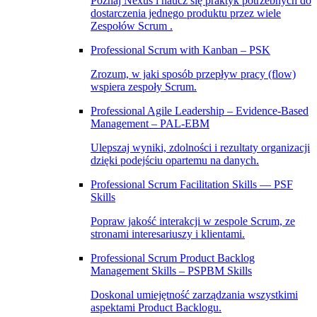
Poznaj Nexus i naucz się praktyk potrzebnych do
dostarczenia jednego produktu przez wiele
Zespołów Scrum .
Professional Scrum with Kanban – PSK
Zrozum, w jaki sposób przepływ pracy (flow)
wspiera zespoły Scrum.
Professional Agile Leadership – Evidence-Based
Management – PAL-EBM
Ulepszaj wyniki, zdolności i rezultaty organizacji
dzięki podejściu opartemu na danych.
Professional Scrum Facilitation Skills — PSF
Skills
Popraw jakość interakcji w zespole Scrum, ze
stronami interesariuszy i klientami.
Professional Scrum Product Backlog
Management Skills – PSPBM Skills
Doskonal umiejętność zarządzania wszystkimi
aspektami Product Backlogu.