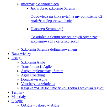
Informacje o szkoleniach
Jak wybrać szkolenie Scrum?
Odpowiedz na kilka pytań, a my pomożemy Ci
znaleźć najlepsze szkolenie
Dlaczego Scrum.org?
Co odróżnia Scrum.org od innych organizacji
szkoleniowych i certyfikujących
Szkolenia Scrum z dofinansowaniem
Baza wiedzy
Usługi
Szkolenia Agile
Transformacja Agile
Audyt implementacji Scrum
Agile Coaching
Doradztwo Agile
Vouchery na szkolenia
Książka “SCRUM i nie tylko. Teoria i praktyka Agile”
Terminy
Materiały
QAgile
QAgile – Jakość w Agile