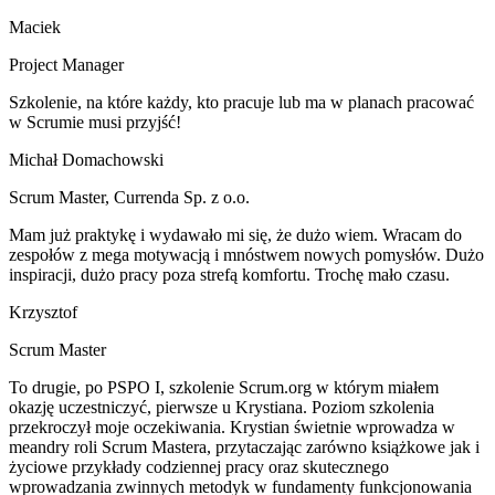
Maciek
Project Manager
Szkolenie, na które każdy, kto pracuje lub ma w planach pracować
w Scrumie musi przyjść!
Michał Domachowski
Scrum Master
,
Currenda Sp. z o.o.
Mam już praktykę i wydawało mi się, że dużo wiem. Wracam do
zespołów z mega motywacją i mnóstwem nowych pomysłów. Dużo
inspiracji, dużo pracy poza strefą komfortu. Trochę mało czasu.
Krzysztof
Scrum Master
To drugie, po PSPO I, szkolenie Scrum.org w którym miałem
okazję uczestniczyć, pierwsze u Krystiana. Poziom szkolenia
przekroczył moje oczekiwania. Krystian świetnie wprowadza w
meandry roli Scrum Mastera, przytaczając zarówno książkowe jak i
życiowe przykłady codziennej pracy oraz skutecznego
wprowadzania zwinnych metodyk w fundamenty funkcjonowania