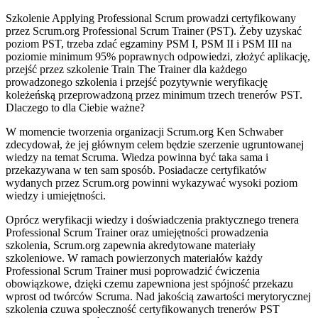
Szkolenie Applying Professional Scrum prowadzi certyfikowany
przez Scrum.org Professional Scrum Trainer (PST). Żeby uzyskać
poziom PST, trzeba zdać egzaminy PSM I, PSM II i PSM III na
poziomie minimum 95% poprawnych odpowiedzi, złożyć aplikację,
przejść przez szkolenie Train The Trainer dla każdego
prowadzonego szkolenia i przejść pozytywnie weryfikację
koleżeńską przeprowadzoną przez minimum trzech trenerów PST.
Dlaczego to dla Ciebie ważne?
W momencie tworzenia organizacji Scrum.org Ken Schwaber
zdecydował, że jej głównym celem będzie szerzenie ugruntowanej
wiedzy na temat Scruma. Wiedza powinna być taka sama i
przekazywana w ten sam sposób. Posiadacze certyfikatów
wydanych przez Scrum.org powinni wykazywać wysoki poziom
wiedzy i umiejętności.
Oprócz weryfikacji wiedzy i doświadczenia praktycznego trenera
Professional Scrum Trainer oraz umiejętności prowadzenia
szkolenia, Scrum.org zapewnia akredytowane materiały
szkoleniowe. W ramach powierzonych materiałów każdy
Professional Scrum Trainer musi poprowadzić ćwiczenia
obowiązkowe, dzięki czemu zapewniona jest spójność przekazu
wprost od twórców Scruma. Nad jakością zawartości merytorycznej
szkolenia czuwa społeczność certyfikowanych trenerów PST