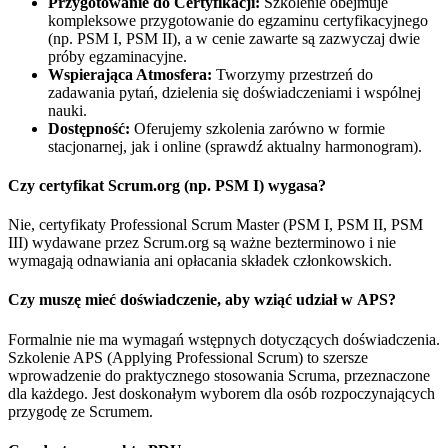
Przygotowanie do Certyfikacji:
Szkolenie obejmuje
kompleksowe przygotowanie do egzaminu certyfikacyjnego
(np. PSM I, PSM II), a w cenie zawarte są zazwyczaj dwie
próby egzaminacyjne.
Wspierająca Atmosfera:
Tworzymy przestrzeń do
zadawania pytań, dzielenia się doświadczeniami i wspólnej
nauki.
Dostępność:
Oferujemy szkolenia zarówno w formie
stacjonarnej, jak i online (sprawdź aktualny harmonogram).
Czy certyfikat Scrum.org (np. PSM I) wygasa?
Nie, certyfikaty Professional Scrum Master (PSM I, PSM II, PSM
III) wydawane przez Scrum.org są ważne bezterminowo i nie
wymagają odnawiania ani opłacania składek członkowskich.
Czy muszę mieć doświadczenie, aby wziąć udział w APS?
Formalnie nie ma wymagań wstępnych dotyczących doświadczenia.
Szkolenie APS (Applying Professional Scrum) to szersze
wprowadzenie do praktycznego stosowania Scruma, przeznaczone
dla każdego. Jest doskonałym wyborem dla osób rozpoczynających
przygodę ze Scrumem.