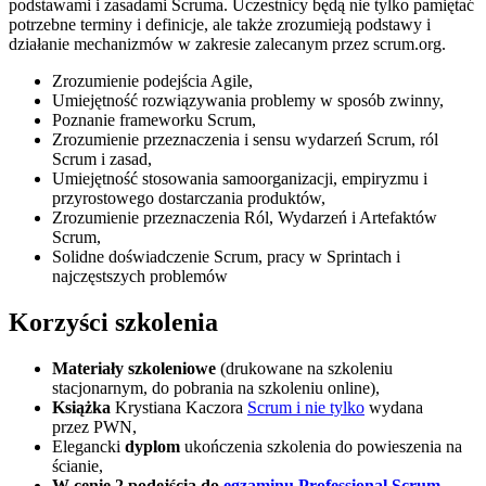
podstawami i zasadami Scruma. Uczestnicy będą nie tylko pamiętać
potrzebne terminy i definicje, ale także zrozumieją podstawy i
działanie mechanizmów w zakresie zalecanym przez scrum.org.
Zrozumienie podejścia Agile,
Umiejętność rozwiązywania problemy w sposób zwinny,
Poznanie frameworku Scrum,
Zrozumienie przeznaczenia i sensu wydarzeń Scrum, ról
Scrum i zasad,
Umiejętność stosowania samoorganizacji, empiryzmu i
przyrostowego dostarczania produktów,
Zrozumienie przeznaczenia Ról, Wydarzeń i Artefaktów
Scrum,
Solidne doświadczenie Scrum, pracy w Sprintach i
najczęstszych problemów
Korzyści szkolenia
Materiały szkoleniowe
(drukowane na szkoleniu
stacjonarnym, do pobrania na szkoleniu online),
Książka
Krystiana Kaczora
Scrum i nie tylko
wydana
przez PWN,
Elegancki
dyplom
ukończenia szkolenia do powieszenia na
ścianie,
W cenie 2 podejścia do
egzaminu Professional Scrum