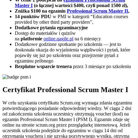
Master I
(o łącznej wartości $400, czyli ponad 1500 zł),
Zniżka $100 na egzamin
Professional Scrum Master II
,
14 punktów PDU
w PMI w kategorii “Education courses
provided by other third party providers”,
Dodatkowe pytania egzaminacyjne
Dostęp do materiałów i quizów
na
platformie
online.qagile.pl
na 6 miesięcy
Dodatkowe godzinne spotkanie po szkoleniu — jest to
doskonała okazja do wyjaśnienia wątpliwości i pytań, które
pojawiły się już po szkoleniu oraz przejrzenie pytań z
egzaminu próbnego
Bezpłatne wsparcie trenera
przez 3 miesiące po szkoleniu
Certyfikat Professional Scrum Master I
W celu uzyskania certyfikatu Scrum.org wymaga zdania egzaminu
potwierdzającego posiadanie odpowiedniej wiedzy. W ciągu 2 dni
od zakończenia szkolenia uczestnicy otrzymują voucher (kod) na
egzamin Professional Scrum Master I (PSM I). Egzamin zdaje się
online na stronie scrum.org przez przeglądarkę internetową. Jeżeli
uczestnik szkolenia podejdzie do egzaminu w ciągu 14 dni od
otrzymania vouchera i nie uzyska pozytywnego wyniku, otrzyma