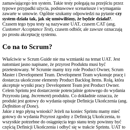
zamawiającego ten system. Takie testy polegają na przejściu przez
typowe przypadki użycia, podstawowe scenariusze i wymagania
zawarte w umowie. Ogólnie szukamy odpowiedzi na pytanie
czy
system działa tak, jak się umówiliśmy, że będzie działał?
.
Czasem tego typu testy są nazywane UAT, czasem CAT (ang.
Customer Acceptance Test
), czasem odbiór, ale zawsze oznaczają
po prostu akceptację systemu.
Co na to Scrum?
Właściwie w Scrum Guide nie ma wzmianki na temat UAT. Jest
natomiast jasno napisane, że przyrost Produktu musi być
przetestowany. W Scrumie mamy trzy role Product Owner, Scrum
Master i Development Team. Development Team wykonuje pracę i
dostarcza ukończone elementy Product Backlog Items. Rolą, która
akceptuje wyniki pracy Development Team jest Product Owner.
Celem Sprintu jest dostarczenie potencjalnie gotowego do wydania
Przyrostu (ang.
Increment
) produktu. Co dokładnie oznacza, że
produkt jest gotowy do wydania opisuje Definicja Ukończenia (ang.
Definition of Done
).
Jakie z tego płyną wnioski? Jeżeli na koniec Sprintu mamy mieć
gotowy do wydania Przyrost zgodny z Definicją Ukończenia, to
wszystkie potrzebne do osiągnięcia tego stanu testy powinny być
częścią Definicji Ukończenia i odbyć się w trakcie Sprintu. UAT to