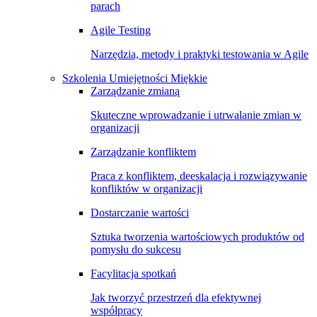
parach
Agile Testing
Narzędzia, metody i praktyki testowania w Agile
Szkolenia Umiejętności Miękkie
Zarządzanie zmianą
Skuteczne wprowadzanie i utrwalanie zmian w
organizacji
Zarządzanie konfliktem
Praca z konfliktem, deeskalacja i rozwiązywanie
konfliktów w organizacji
Dostarczanie wartości
Sztuka tworzenia wartościowych produktów od
pomysłu do sukcesu
Facylitacja spotkań
Jak tworzyć przestrzeń dla efektywnej
współpracy