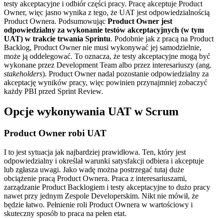
testy akceptacyjne i odbiór części pracy. Pracę akceptuje Product
Owner, więc jasno wynika z tego, że UAT jest odpowiedzialnością
Product Ownera. Podsumowując
Product Owner jest
odpowiedzialny za wykonanie testów akceptacyjnych (w tym
UAT) w trakcie trwania Sprintu
. Podobnie jak z pracą na Product
Backlog, Product Owner nie musi wykonywać jej samodzielnie,
może ją oddelegować. To oznacza, że testy akceptacyjne mogą być
wykonane przez Development Team albo przez interesariuszy (ang.
stakeholders
). Product Owner nadal pozostanie odpowiedzialny za
akceptację wyników pracy, więc powinien przynajmniej zobaczyć
każdy PBI przed Sprint Review.
Opcje wykonywania UAT w Scrum
Product Owner robi UAT
I to jest sytuacja jak najbardziej prawidłowa. Ten, który jest
odpowiedzialny i określał warunki satysfakcji odbiera i akceptuje
lub zgłasza uwagi. Jako wadę można postrzegać tutaj duże
obciążenie pracą Product Ownera. Praca z interesariuszami,
zarządzanie Product Backlogiem i testy akceptacyjne to dużo pracy
nawet przy jednym Zespole Developerskim. Nikt nie mówił, że
będzie łatwo. Pełnienie roli Product Ownera w wartościowy i
skuteczny sposób to praca na pełen etat.