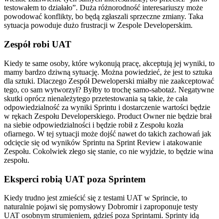
testowałem to działało”. Duża różnorodność interesariuszy może
powodować konflikty, bo będą zgłaszali sprzeczne zmiany. Taka
sytuacja powoduje dużo frustracji w Zespole Developerskim.
Zespół robi UAT
Kiedy te same osoby, które wykonują pracę, akceptują jej wyniki, to
mamy bardzo dziwną sytuację. Można powiedzieć, że jest to sztuka
dla sztuki. Dlaczego Zespół Deweloperski miałby nie zaakceptować
tego, co sam wytworzył? Byłby to trochę samo-sabotaż. Negatywne
skutki oprócz nienależytego przetestowania są takie, że cała
odpowiedzialność za wyniki Sprintu i dostarczenie wartości będzie
w rękach Zespołu Developerskiego. Product Owner nie będzie brał
na siebie odpowiedzialności i będzie robił z Zespołu kozła
ofiarnego. W tej sytuacji może dojść nawet do takich zachowań jak
odcięcie się od wyników Sprintu na Sprint Review i atakowanie
Zespołu. Cokolwiek złego się stanie, co nie wyjdzie, to będzie wina
zespołu.
Eksperci robią UAT poza Sprintem
Kiedy trudno jest zmieścić się z testami UAT w Sprincie, to
naturalnie pojawi się pomysłowy Dobromir i zaproponuje testy
UAT osobnym strumieniem, gdzieś poza Sprintami. Sprinty idą