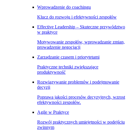
Wprowadzenie do coachingu
Klucz do rozwoju i efektywności zespołów
Effective Leadership – Skuteczne przywództwo
w praktyce
Motywowanie zespołów, wprowadzanie zmian,
prowadzenie negocjacji
Zarządzanie czasem i priorytetami
Praktyczne techniki zwiększające
produktywność
Rozwiązywanie problemów i podejmowanie
decyzji
Poprawa jakości procesów decyzyjnych, wzrost
efektywności zespołów.
Agile w Praktyce
Rozwój praktycznych umiejętności w podejściu
zwinnym