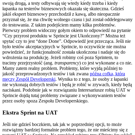
swoją drogą, a testy odbywają się wtedy kiedy trzeba i kiedy
łapanka na testerów biznesowych okazała się skuteczna. Gdzieś
jakiś ekspert biznesowy przechodził z kawą, albo nieopacznie
przyznał się, że ma chwilę wolnego czasu i już został oddelegowany
do testowania. Z takim podejściem mamy kilka problemów.
Pierwszy problem widoczny gołym okiem to odpowiedź na pytanie
“Czy przyrost produktu w Sprincie jest Ukończony?” Można też
spytać czy to jest “done Done”. Odpowiedź jest przecząca. Jeśli nie
było testów akceptacyjnych w Sprincie, to oczywiście nie można
powiedzieć, że funkcjonalność została ukończona i nadaje się do
wdrożenia na produkcję. Jeżeli robimy coś poza Sprintem, to
tracimy przejrzystość (ang.
transparency
) co jest wykonane a co nie.
Mamy zatem realny problem. Problemy, które wyjdą później to
jakość przeprowadzonych testów i tak zwana
późna cofka, która
męczy Zespół Developerski
. Wynika to z tego, że osoby z łapanki
nie wykonają dobrych testów i będą je robić w zrywach, kiedy będą
naciskani. Podobnie jak w rozwiązaniu Interesariusze robią UAT w
Sprincie dojdą tutaj problemy związane z wykonywaniem testów
przez osoby spoza Zespołu Developerskiego.
Ekstra Sprint na UAT
Jeśli nie gdzieś boczkiem, tak jak w poprzedniej opcji, to może
rozwiążmy bardziej formalnie problem tego, że nie mieścimy się z