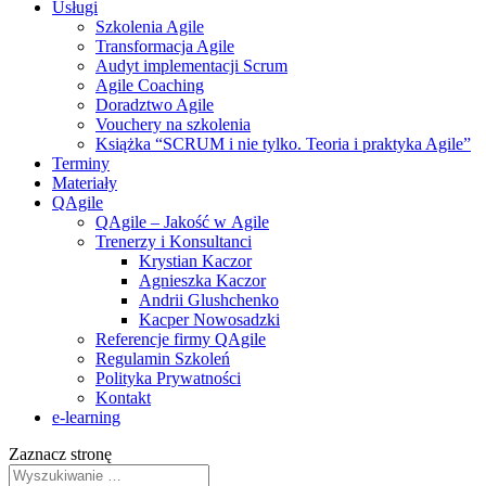
Usługi
Szkolenia Agile
Transformacja Agile
Audyt implementacji Scrum
Agile Coaching
Doradztwo Agile
Vouchery na szkolenia
Książka “SCRUM i nie tylko. Teoria i praktyka Agile”
Terminy
Materiały
QAgile
QAgile – Jakość w Agile
Trenerzy i Konsultanci
Krystian Kaczor
Agnieszka Kaczor
Andrii Glushchenko
Kacper Nowosadzki
Referencje firmy QAgile
Regulamin Szkoleń
Polityka Prywatności
Kontakt
e‑learning
Zaznacz stronę