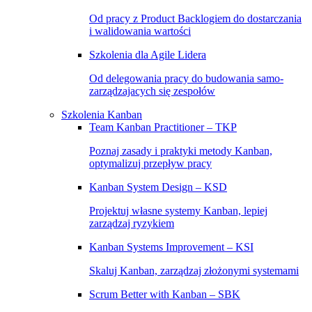
Od pracy z Product Backlogiem do dostarczania
i walidowania wartości
Szkolenia dla Agile Lidera
Od delegowania pracy do budowania samo-
zarządzajacych się zespołów
Szkolenia Kanban
Team Kanban Practitioner – TKP
Poznaj zasady i praktyki metody Kanban,
optymalizuj przepływ pracy
Kanban System Design – KSD
Projektuj własne systemy Kanban, lepiej
zarządzaj ryzykiem
Kanban Systems Improvement – KSI
Skaluj Kanban, zarządzaj złożonymi systemami
Scrum Better with Kanban – SBK