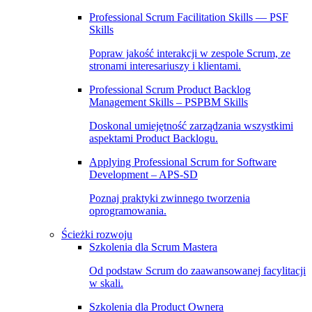
Professional Scrum Facilitation Skills — PSF
Skills
Popraw jakość interakcji w zespole Scrum, ze
stronami interesariuszy i klientami.
Professional Scrum Product Backlog
Management Skills – PSPBM Skills
Doskonal umiejętność zarządzania wszystkimi
aspektami Product Backlogu.
Applying Professional Scrum for Software
Development – APS-SD
Poznaj praktyki zwinnego tworzenia
oprogramowania.
Ścieżki rozwoju
Szkolenia dla Scrum Mastera
Od podstaw Scrum do zaawansowanej facylitacji
w skali.
Szkolenia dla Product Ownera