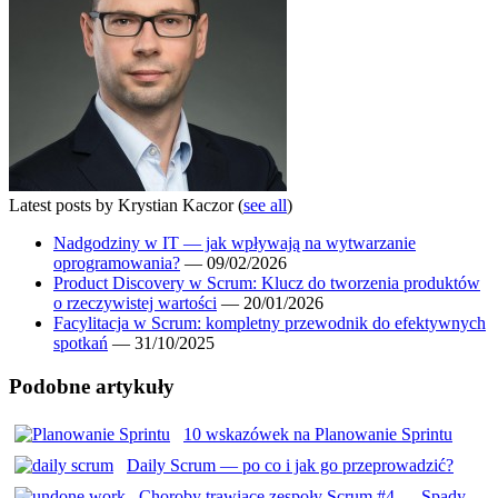
Latest posts by Krystian Kaczor
(
see all
)
Nadgodziny w IT — jak wpływają na wytwarzanie
oprogramowania?
— 09/02/2026
Product Discovery w Scrum: Klucz do tworzenia produktów
o rzeczywistej wartości
— 20/01/2026
Facylitacja w Scrum: kompletny przewodnik do efektywnych
spotkań
— 31/10/2025
Podobne artykuły
10 wskazówek na Planowanie Sprintu
Daily Scrum — po co i jak go przeprowadzić?
Choroby trawiące zespoły Scrum #4 — Spady