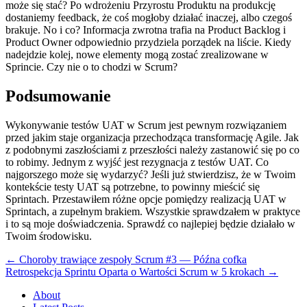
może się stać? Po wdrożeniu Przyrostu Produktu na produkcję
dostaniemy feedback, że coś mogłoby działać inaczej, albo czegoś
brakuje. No i co? Informacja zwrotna trafia na Product Backlog i
Product Owner odpowiednio przydziela porządek na liście. Kiedy
nadejdzie kolej, nowe elementy mogą zostać zrealizowane w
Sprincie. Czy nie o to chodzi w Scrum?
Podsumowanie
Wykonywanie testów UAT w Scrum jest pewnym rozwiązaniem
przed jakim staje organizacja przechodząca transformację Agile. Jak
z podobnymi zaszłościami z przeszłości należy zastanowić się po co
to robimy. Jednym z wyjść jest rezygnacja z testów UAT. Co
najgorszego może się wydarzyć? Jeśli już stwierdzisz, że w Twoim
kontekście testy UAT są potrzebne, to powinny mieścić się
Sprintach. Przestawiłem różne opcje pomiędzy realizacją UAT w
Sprintach, a zupełnym brakiem. Wszystkie sprawdzałem w praktyce
i to są moje doświadczenia. Sprawdź co najlepiej będzie działało w
Twoim środowisku.
←
Choroby trawiące zespoły Scrum #3 — Późna cofka
Retrospekcja Sprintu Oparta o Wartości Scrum w 5 krokach
→
About