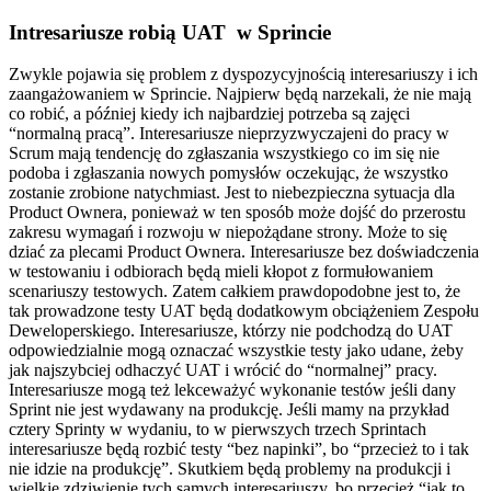
Intresariusze robią UAT w Sprincie
Zwykle pojawia się problem z dyspozycyjnością interesariuszy i ich
zaangażowaniem w Sprincie. Najpierw będą narzekali, że nie mają
co robić, a później kiedy ich najbardziej potrzeba są zajęci
“normalną pracą”. Interesariusze nieprzyzwyczajeni do pracy w
Scrum mają tendencję do zgłaszania wszystkiego co im się nie
podoba i zgłaszania nowych pomysłów oczekując, że wszystko
zostanie zrobione natychmiast. Jest to niebezpieczna sytuacja dla
Product Ownera, ponieważ w ten sposób może dojść do przerostu
zakresu wymagań i rozwoju w niepożądane strony. Może to się
dziać za plecami Product Ownera. Interesariusze bez doświadczenia
w testowaniu i odbiorach będą mieli kłopot z formułowaniem
scenariuszy testowych. Zatem całkiem prawdopodobne jest to, że
tak prowadzone testy UAT będą dodatkowym obciążeniem Zespołu
Deweloperskiego. Interesariusze, którzy nie podchodzą do UAT
odpowiedzialnie mogą oznaczać wszystkie testy jako udane, żeby
jak najszybciej odhaczyć UAT i wrócić do “normalnej” pracy.
Interesariusze mogą też lekceważyć wykonanie testów jeśli dany
Sprint nie jest wydawany na produkcję. Jeśli mamy na przykład
cztery Sprinty w wydaniu, to w pierwszych trzech Sprintach
interesariusze będą rozbić testy “bez napinki”, bo “przecież to i tak
nie idzie na produkcję”. Skutkiem będą problemy na produkcji i
wielkie zdziwienie tych samych interesariuszy, bo przecież “jak to