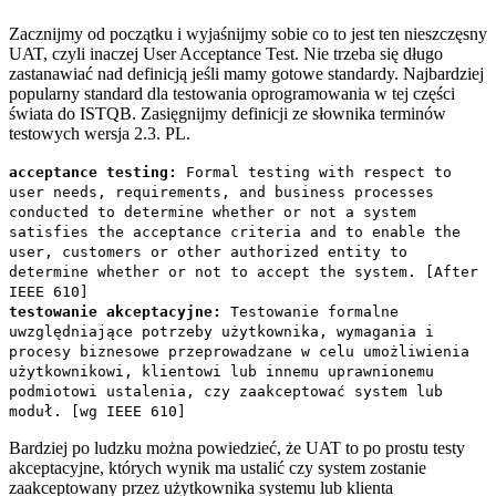
Zacznijmy od początku i wyjaśnijmy sobie co to jest ten nieszczęsny
UAT, czyli inaczej User Acceptance Test. Nie trzeba się długo
zastanawiać nad definicją jeśli mamy gotowe standardy. Najbardziej
popularny standard dla testowania oprogramowania w tej części
świata do ISTQB. Zasięgnijmy definicji ze słownika terminów
testowych wersja 2.3. PL.
acceptance testing:
Formal testing with respect to
user needs, requirements, and business processes
conducted to determine whether or not a system
satisfies the acceptance criteria and to enable the
user, customers or other authorized entity to
determine whether or not to accept the system. [After
IEEE 610]
testowanie akceptacyjne:
Testowanie formalne
uwzględniające potrzeby użytkownika, wymagania i
procesy biznesowe przeprowadzane w celu umożliwienia
użytkownikowi, klientowi lub innemu uprawnionemu
podmiotowi ustalenia, czy zaakceptować system lub
moduł. [wg IEEE 610]
Bardziej po ludzku można powiedzieć, że UAT to po prostu testy
akceptacyjne, których wynik ma ustalić czy system zostanie
zaakceptowany przez użytkownika systemu lub klienta