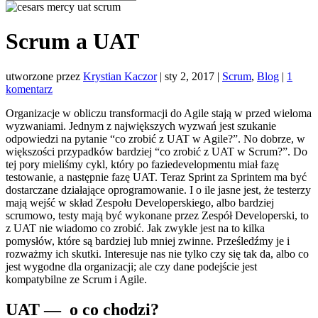
Scrum a UAT
utworzone przez
Krystian Kaczor
|
sty 2, 2017
|
Scrum
,
Blog
|
1
komentarz
Organizacje w obliczu transformacji do Agile stają w przed wieloma
wyzwaniami. Jednym z największych wyzwań jest szukanie
odpowiedzi na pytanie “co zrobić z UAT w Agile?”. No dobrze, w
większości przypadków bardziej “co zrobić z UAT w Scrum?”. Do
tej pory mieliśmy cykl, który po fazie
developmentu
miał fazę
testowanie, a następnie fazę UAT. Teraz Sprint za Sprintem ma być
dostarczane działające oprogramowanie. I o ile jasne jest, że testerzy
mają wejść w skład Zespołu Developerskiego, albo bardziej
scrumowo, testy mają być wykonane przez Zespół Developerski, to
z UAT nie wiadomo co zrobić. Jak zwykle jest na to kilka
pomysłów, które są bardziej lub mniej zwinne. Prześledźmy je i
rozważmy ich skutki. Interesuje nas nie tylko czy się tak da, albo co
jest wygodne dla organizacji; ale czy dane podejście jest
kompatybilne ze Scrum i Agile.
UAT — o co chodzi?