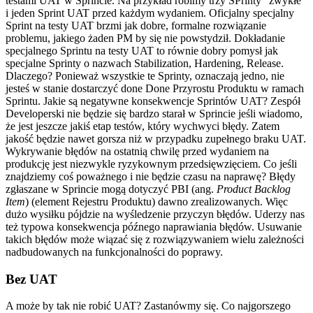
testami UAT w Sprincie. Na przykład robimy trzy SPrinty “zwykłe”
i jeden Sprint UAT przed każdym wydaniem. Oficjalny specjalny
Sprint na testy UAT brzmi jak dobre, formalne rozwiązanie
problemu, jakiego żaden PM by się nie powstydził. Dokładanie
specjalnego Sprintu na testy UAT to równie dobry pomysł jak
specjalne Sprinty o nazwach Stabilization, Hardening, Release.
Dlaczego? Ponieważ wszystkie te Sprinty, oznaczają jedno, nie
jesteś w stanie dostarczyć done Done Przyrostu Produktu w ramach
Sprintu. Jakie są negatywne konsekwencje Sprintów UAT? Zespół
Developerski nie będzie się bardzo starał w Sprincie jeśli wiadomo,
że jest jeszcze jakiś etap testów, który wychwyci błędy. Zatem
jakość będzie nawet gorsza niż w przypadku zupełnego braku UAT.
Wykrywanie błędów na ostatnią chwilę przed wydaniem na
produkcję jest niezwykle ryzykownym przedsięwzięciem. Co jeśli
znajdziemy coś poważnego i nie będzie czasu na naprawę? Błędy
zgłaszane w Sprincie mogą dotyczyć PBI (ang.
Product Backlog
Item
) (element Rejestru Produktu) dawno zrealizowanych. Więc
dużo wysiłku pójdzie na wyśledzenie przyczyn błędów. Uderzy nas
też typowa konsekwencja późnego naprawiania błędów. Usuwanie
takich błędów może wiązać się z rozwiązywaniem wielu zależności
nadbudowanych na funkcjonalności do poprawy.
Bez UAT
A może by tak nie robić UAT? Zastanówmy się. Co najgorszego