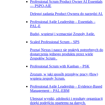
Professional Scrum Product Owner AI Essentials
— PSPO-AIE
Deleguj zadania Product Ownera do narzędzi AI.
Professional Agile Leadership – Essentials –
PAL‑E
Buduj, wspieraj i wzmacniaj Zespoły Agile.
Scaled Professional Scrum – SPS
Poznaj Nexus i naucz się praktyk potrzebnych do
dostarczenia jednego produktu przez wiele
Zespołów Scrum .
Professional Scrum with Kanban – PSK
Zrozum, w jaki sposób przepływ pracy (flow)
wspiera zespoły Scrum.
Professional Agile Leadership – Evidence-Based
Management – PAL-EBM
Ulepszaj wyniki, zdolności i rezultaty organizacji
dzięki podejściu opartemu na danych.